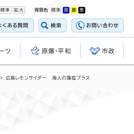
標準
拡大
背景色
よくある質問
検索
お問い合わせ
ーツ
原爆・平和
市政
> 広島レモンサイダー 海人の藻塩プラス