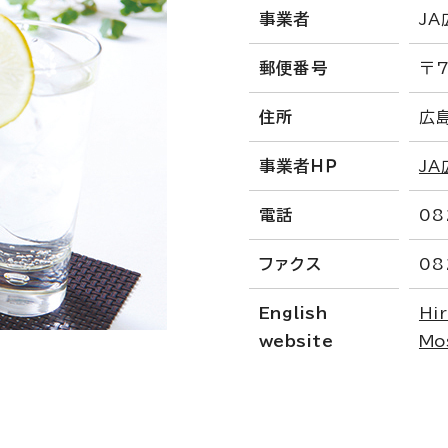
事業者
J
郵便番号
〒7
住所
広
事業者ＨＰ
J
電話
08
ファクス
08
English
Hi
website
Mo