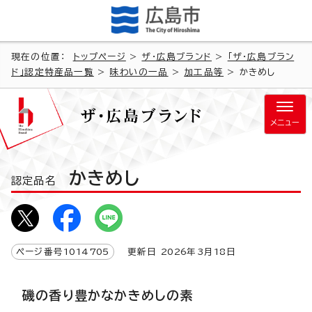
現在の位置：
トップページ
>
ザ・広島ブランド
>
「ザ・広島ブラン
ド」認定特産品一覧
>
味わいの一品
>
加工品等
> かきめし
メニュー
かきめし
認定品名
ページ番号
1014705
更新日
2026
年3月
18
日
磯の香り豊かなかきめしの素