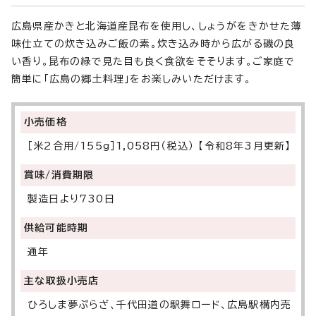
広島県産かきと北海道産昆布を使用し、しょうがをきかせた薄
味仕立ての炊き込みご飯の素。炊き込み時から広がる磯の良
い香り。昆布の緑で見た目も良く食欲をそそります。ご家庭で
簡単に「広島の郷土料理」をお楽しみいただけます。
小売価格
［米2合用/155g］1,058円（税込） 【令和8年3月更新】
賞味/消費期限
製造日より730日
供給可能時期
通年
主な取扱小売店
ひろしま夢ぷらざ、千代田道の駅舞ロード、広島駅構内売