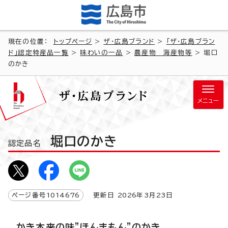
現在の位置：
トップページ
>
ザ・広島ブランド
>
「ザ・広島ブラン
ド」認定特産品一覧
>
味わいの一品
>
農産物 海産物等
> 堀口
のかき
メニュー
堀口のかき
認定品名
ページ番号
1014676
更新日
2026
年3月
23
日
かき本来の味”ほんまもん”のかき