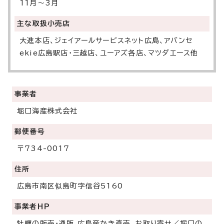
11月～3月
主な取扱小売店
大進本店、ジェイアールサービスネット広島、アバンセ
ekie広島駅店・三越店、ユーアズ各店、マツダエース他
事業者
堀口海産株式会社
郵便番号
〒734-0017
住所
広島市南区似島町字信谷5160
事業者ＨＰ
牡蠣の販売・通販 広島産かき直売、お取り寄せ／堀口の