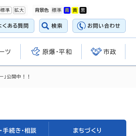
標準
拡大
背景色
よくある質問
検索
お問い合わせ
ーツ
原爆・平和
市政
ー」公開中！！
・手続き・相談
まちづくり