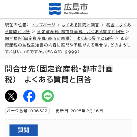
現在の位置：
トップページ
>
よくある質問と回答
>
税金 よくあ
る質問と回答
>
固定資産税・都市計画税 よくある質問と回答
>
問合せ先（固定資産税・都市計画税） よくある質問と回答
> 固定
資産税の納税通知書の内容に疑問や不服がある場合は、どのように
すればいいのですか。(FAQID-9999）
問合せ先（固定資産税・都市計画
税） よくある質問と回答
ページ番号
1006322
更新日
2025
年2月
16
日
質問