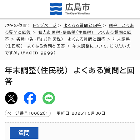
現在の位置：
トップページ
>
よくある質問と回答
>
税金 よくあ
る質問と回答
>
個人市民税・県民税（住民税） よくある質問と回
答
>
各種申告・届出（住民税） よくある質問と回答
>
年末調整
（住民税） よくある質問と回答
> 年末調整について、知りたいの
ですが。（FAQID-9999）
年末調整（住民税） よくある質問と回
答
ページ番号
1006261
更新日
2025
年5月
30
日
質問