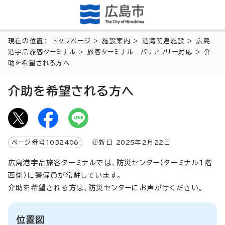
現在の位置：
トップページ
>
施設案内
>
港湾関連施設
>
広島
港宇品旅客ターミナル
>
旅客ターミナル バリアフリー対応
> 介
助を希望される方へ
介助を希望される方へ
ページ番号
1032406
更新日
2025
年2月
22
日
広島港宇品旅客ターミナルでは、防災センター（ターミナル1階
西側）に警備員が常駐しています。
介助を希望される方は、防災センターにお声がけください。
位置図