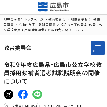
現在の位置：
トップページ
>
教育委員会
>
教職員情報
>
教職
員募集
>
令和9年度 教職員募集
> 令和9年度広島県・広島市公
立学校教員採用候補者選考試験説明会の開催について
教育委員会
メニュー
令和9年度広島県・広島市公立学校教
員採用候補者選考試験説明会の開催
について
ページ番号
1048974
更新日
2026
年3月
18
日