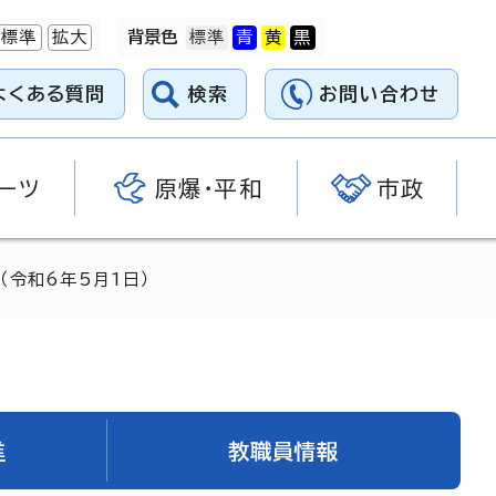
標準
拡大
背景色
よくある質問
検索
お問い合わせ
ーツ
原爆・平和
市政
（令和6年5月1日）
進
教職員情報