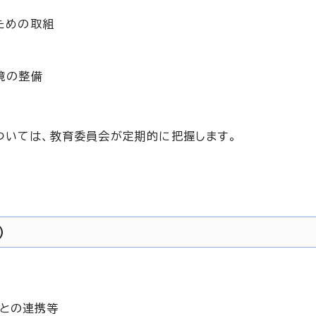
ための取組
境の整備
ついては、教育委員会が定期的に把握します。
）
動との連携等