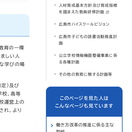
人材育成基本方針及び育成指標
を踏まえた教員研修計画
広島市ハイスクールビジョン
広島市子どもの読書活動推進計
画
教育の一環
好ましい人
公立学校情報機器整備事業に係
る各種計画
様な学びの場
その他の教育に関する計画等
策定）及び
学校、高等
このページを見た人は
校運営上の
こんなページも見ています
され、より
働き方改革の推進に係る主な
取組