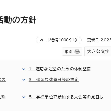
活動の方針
ページ番号
1008919
更新日
202
大きな文字
印刷
1 適切な運営のための体制整備
進の
3 適切な休養日等の設定
化環
5 学校単位で参加する大会等の見直し