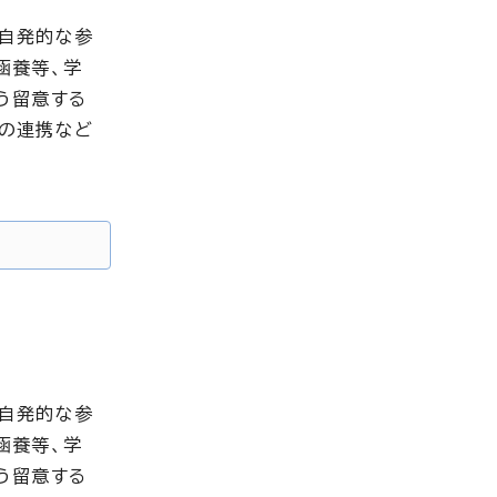
、自発的な参
涵養等、学
う留意する
との連携など
、自発的な参
涵養等、学
う留意する