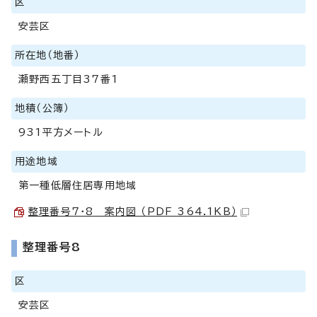
区
安芸区
所在地（地番）
瀬野西五丁目37番1
地積（公簿）
931平方メートル
用途地域
第一種低層住居専用地域
整理番号7・8 案内図 （PDF 364.1KB）
整理番号8
区
安芸区