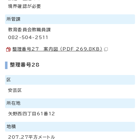
境界確認が必要
所管課
教育委員会教職員課
082-504-2511
整理番号27 案内図 （PDF 269.8KB）
整理番号28
区
安芸区
所在地
矢野西四丁目61番12
地積
207.27平方メートル