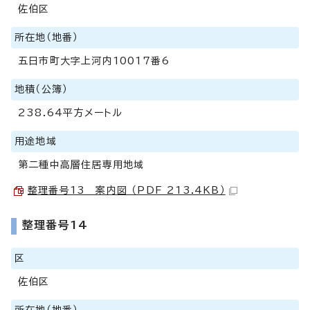
佐伯区
所在地（地番）
五日市町大字上河内10017番6
地積（公簿）
238.64平方メートル
用途地域
第二種中高層住居専用地域
整理番号13 案内図 （PDF 213.4KB）
整理番号14
区
佐伯区
所在地（地番）