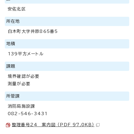
安佐北区
所在地
白木町大字井原865番5
地積
139平方メートル
課題
境界確認が必要
測量が必要
所管課
消防局施設課
082-546-3431
整理番号24 案内図 （PDF 97.0KB）