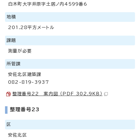
白木町大字井原字土居ノ内4599番6
地積
201.28平方メートル
課題
測量が必要
所管課
安佐北区建築課
082-819-3937
整理番号22 案内図 （PDF 302.9KB）
整理番号23
区
安佐北区