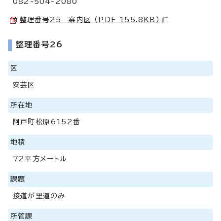
082-504-2080
整理番号25 案内図 （PDF 155.8KB）
整理番号26
区
安芸区
所在地
阿戸町松原6152番
地積
72平方メートル
課題
接道が里道のみ
所管課