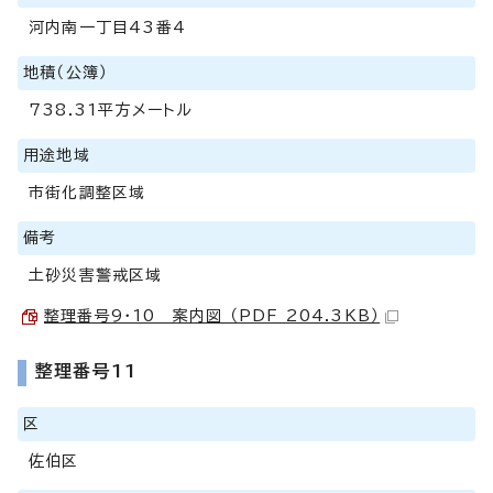
河内南一丁目43番4
地積（公簿）
738.31平方メートル
用途地域
市街化調整区域
備考
土砂災害警戒区域
整理番号9・10 案内図 （PDF 204.3KB）
整理番号11
区
佐伯区