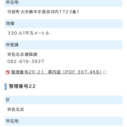
所在地
可部町大字勝木字真奈河内1723番1
地積
330.61平方メートル
所管課
安佐北区建築課
082-819-3937
整理番号20・21 案内図 （PDF 367.4KB）
整理番号22
区
安佐北区
所在地