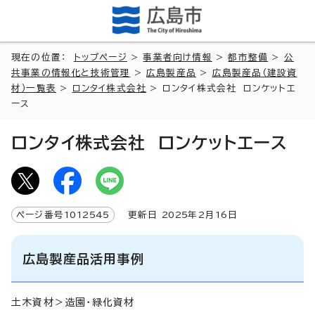
現在の位置：
トップページ
>
事業者向け情報
>
都市整備
>
公
共事業の情報化と技術管理
>
広島製産品
>
広島製産品（建設資
材）一覧表
>
ロンタイ株式会社
> ロンタイ株式会社 ロンケットエ
ース
ロンタイ株式会社 ロンケットエース
ページ番号
1012545
更新日
2025
年2月
16
日
広島製産品活用事例
土木資材＞造園・緑化資材