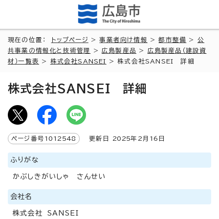
現在の位置：
トップページ
>
事業者向け情報
>
都市整備
>
公
共事業の情報化と技術管理
>
広島製産品
>
広島製産品（建設資
材）一覧表
>
株式会社SANSEI
> 株式会社SANSEI 詳細
株式会社SANSEI 詳細
ページ番号
1012548
更新日
2025
年2月
16
日
ふりがな
かぶしきがいしゃ さんせい
会社名
株式会社 SANSEI