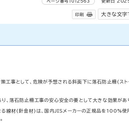
ページ番号
1012563
更新日
202
大きな文字
印刷
対策工事として、危険が予想される斜面下に落石防止柵(スト
あり、落石防止柵工事の安心安全の要として大きな効果があ
る線材(針金材)は、国内JISメーカーの正規品を100%使
。