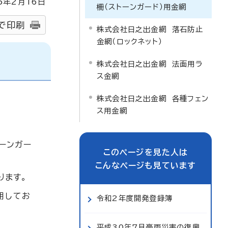
5
年2月
16
日
柵（ストーンガード）用金網
で印刷
株式会社日之出金網 落石防止
金網（ロックネット）
株式会社日之出金網 法面用ラ
ス金網
株式会社日之出金網 各種フェン
ス用金網
ーンガー
このページを見た人は
こんなページも見ています
ります。
用してお
令和2年度開発登録簿
平成30年7月豪雨災害の復興