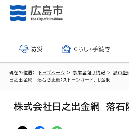
防災
くらし・手続き
現在の位置：
トップページ
>
事業者向け情報
>
都市整
日之出金網 落石防止柵（ストーンガード）用金網
株式会社日之出金網 落石