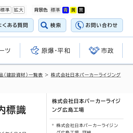
標準
拡大
背景色
よくある質問
検索
お問い合わせ
ーツ
原爆・平和
市政
品（建設資材）一覧表
>
株式会社日本パーカーライジング
株式会社日本パーカーライジ
内標識
ング広島工場
株式会社日本パーカーライジン
グ広島工場 詳細