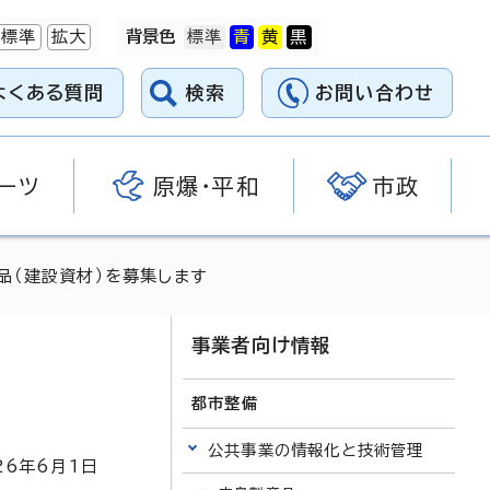
標準
拡大
背景色
よくある質問
検索
お問い合わせ
ーツ
原爆・平和
市政
品（建設資材）を募集します
事業者向け情報
都市整備
公共事業の情報化と技術管理
26
年6月1日