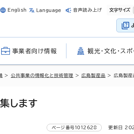
English
音声読み上げ
文字サイズ
Language
事業者向け情報
観光・文化・スポ
備
>
公共事業の情報化と技術管理
>
広島製産品
> 広島製産
募集します
ページ番号
1012628
更新日
20