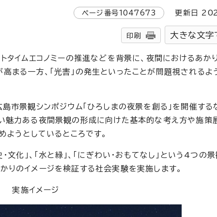
ページ番号
1047673
更新日
20
大きな文字
印刷
トタイムエコノミーの推進などを背景に、夜間におけるあか
高まる一方、「光害」の発生といったことが問題視されるよ
島市景観シンポジウム「ひろしまの夜景を創る」を開催する
しい魅力ある夜間景観の形成に向けた基本的な考え方や施策
めようとしているところです。
・文化」、「水と緑」、「にぎわい・おもてなし」という4つの
かりのイメージを検証する社会実験を実施します。
実施イメージ