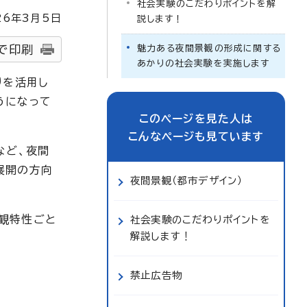
社会実験のこだわりポイントを解
26
年3月5日
説します！
で印刷
魅力ある夜間景観の形成に関する
あかりの社会実験を実施します
りを活用し
うになって
このページを見た人は
こんなページも見ています
など、夜間
展開の方向
夜間景観（都市デザイン）
景観特性ごと
社会実験のこだわりポイントを
解説します！
禁止広告物