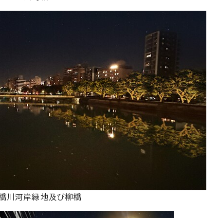
橋川河岸緑地及び柳橋