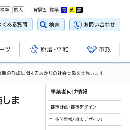
標準
拡大
背景色
よくある質問
検索
お問い合わせ
ーツ
原爆・平和
市政
景観の形成に関するあかりの社会実験を実施します
事業者向け情報
施しま
都市計画・都市デザイン
夜間景観（都市デザイン）