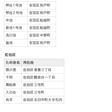
押谷1号池
安芸区阿戸町
押谷2号池
安芸区阿戸町
中池
安芸区船越町
新池1号池
安芸区船越町
洗川池
安芸区中野町
畠池
安芸区阿戸町
佐伯区
ため池名
所在地
隠の里
佐伯区倉重三丁目
千同
佐伯区観音台一丁目
貴船原
佐伯区三宅町
入の谷
佐伯区三宅町
有井
佐伯区五日市町大字石内