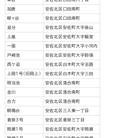
加唐
安佐北区口田南町
柳ヶ谷
安佐北区口田南町
追分
安佐北区安佐町大字後山
上畠
安佐北区安佐町大字飯室
一面
安佐北区安佐町大字小河内
戸崎池
安佐北区安佐町大字鈴張
西ケ迫
安佐北区白木町大字志路
上岡1号（旧岡上）
安佐北区白木町大字三田
明当池
安佐北区落合南町
金川
安佐北区落合南町
合力
安佐北区落合南町
桐陽台
安佐北区三入東一丁目
倉掛3号
安佐北区倉掛三丁目
筒瀬1号
安佐北区安佐町大字筒瀬