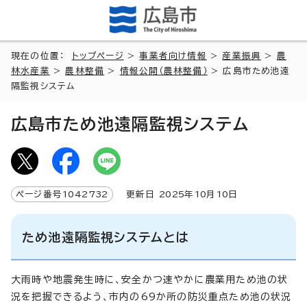
現在の位置：
トップページ
>
事業者向け情報
>
産業振興
>
農
林水産業
>
農林整備
>
情報公開（農林整備）
> 広島市ため池遠
隔監視システム
広島市ため池遠隔監視システム
ページ番号
1042732
更新日
2025
年
10
月
10
日
ため池遠隔監視システムとは
大雨時や地震発生時に、安全かつ速やかに農業用ため池の状
況を把握できるよう、市内の69か所の防災重点ため池の状況