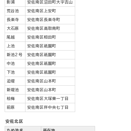
影浦
安佐南区沼田町大字吉山
荒谷池
安佐南区上安町
長楽寺
安佐南区長楽寺町
大石原
安佐南区高取南町
尾越
安佐南区相田町
上池
安佐南区祇園町
新池2号
安佐南区祇園町
中池
安佐南区祇園町
下池
安佐南区祇園町
迫堤
安佐南区山本町
新堤池
安佐南区山本町
桧梅
安佐南区大塚東一丁目
前原
安佐南区伴中央七丁目
安佐北区
ため池名
所在地