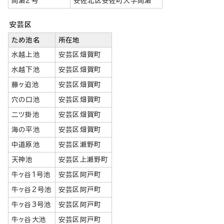
筒瀬2号
安佐北区安佐町大字筒瀬
安芸区
ため池名
所在地
水越上池
安芸区畑賀町
水越下池
安芸区畑賀町
藤ヶ迫池
安芸区畑賀町
穴の口池
安芸区畑賀町
二ツ掛池
安芸区畑賀町
海の平池
安芸区畑賀町
中道原池
安芸区瀬野町
天神池
安芸区上瀬野町
牛ヶ谷1号池
安芸区阿戸町
牛ヶ谷2号池
安芸区阿戸町
牛ヶ谷3号池
安芸区阿戸町
牛ヶ谷大池
安芸区阿戸町