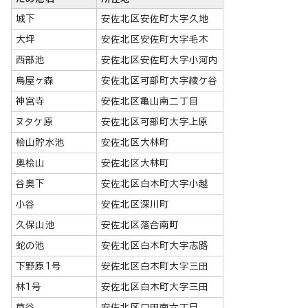
城下
安佐北区安佐町大字久地
大坪
安佐北区安佐町大字毛木
西部池
安佐北区安佐町大字小河内
鳥屋ヶ森
安佐北区可部町大字綾ケ谷
神宮寺
安佐北区亀山南二丁目
ヌタケ原
安佐北区可部町大字上原
桧山貯水池
安佐北区大林町
奥桧山
安佐北区大林町
谷奥下
安佐北区白木町大字小越
小谷
安佐北区深川町
久保山池
安佐北区落合南町
蛇の池
安佐北区白木町大字志路
下野原1号
安佐北区白木町大字三田
林1号
安佐北区白木町大字三田
草谷
安佐北区口田南六丁目