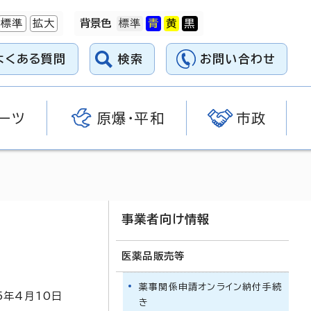
標準
拡大
背景色
よくある質問
検索
お問い合わせ
ーツ
原爆・平和
市政
事業者向け情報
医薬品販売等
薬事関係申請オンライン納付手続
5
年4月
10
日
き