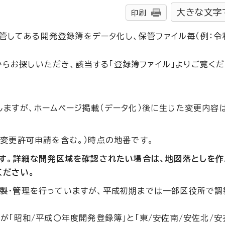
大きな文字
印刷
してある開発登録簿をデータ化し、保管ファイル毎（例：令
らお探しいただき、該当する「登録簿ファイル」よりご覧くだ
ますが、ホームページ掲載（データ化）後に生じた変更内容
変更許可申請を含む。）時点の地番です。
です。詳細な開発区域を確認されたい場合は、地図落としを作
ください。
製・管理を行っていますが、平成初期までは一部区役所で調
が「昭和/平成〇年度開発登録簿」と「東/安佐南/安佐北/安