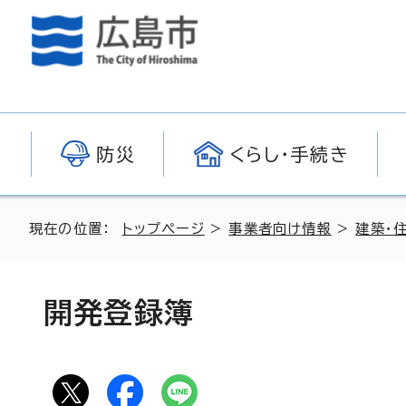
防災
くらし・手続き
現在の位置：
トップページ
>
事業者向け情報
>
建築・
開発登録簿