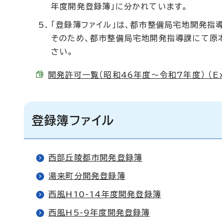
年度開発登録簿」に分かれています。
「登録簿ファイル」は、都市整備局宅地開発指
そのため、都市整備局宅地開発指導課にて原本
さい。
開発許可一覧（昭和46年度～令和7年度） （Exc
登録簿ファイル
西部丘陵都市開発登録簿
湯来町分開発登録簿
西風H10-14年度開発登録簿
西風H5-9年度開発登録簿