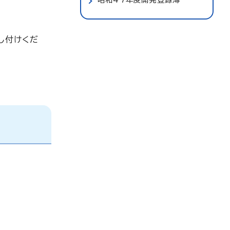
し付けくだ