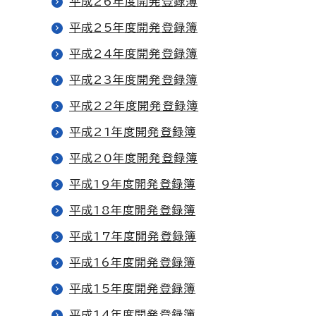
平成26年度開発登録簿
平成25年度開発登録簿
平成24年度開発登録簿
平成23年度開発登録簿
平成22年度開発登録簿
平成21年度開発登録簿
平成20年度開発登録簿
平成19年度開発登録簿
平成18年度開発登録簿
平成17年度開発登録簿
平成16年度開発登録簿
平成15年度開発登録簿
平成14年度開発登録簿