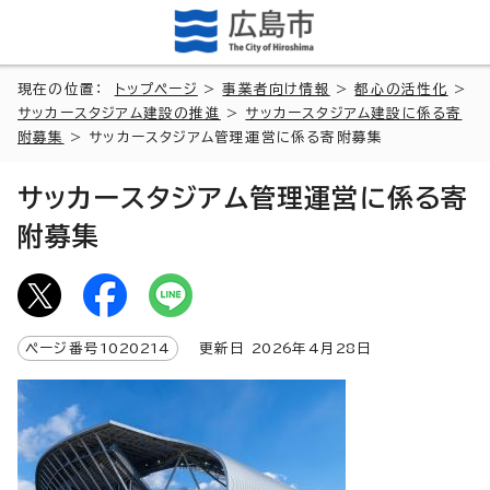
現在の位置：
トップページ
>
事業者向け情報
>
都心の活性化
>
サッカースタジアム建設の推進
>
サッカースタジアム建設に係る寄
附募集
> サッカースタジアム管理運営に係る寄附募集
サッカースタジアム管理運営に係る寄
附募集
ページ番号
1020214
更新日
2026
年4月
28
日