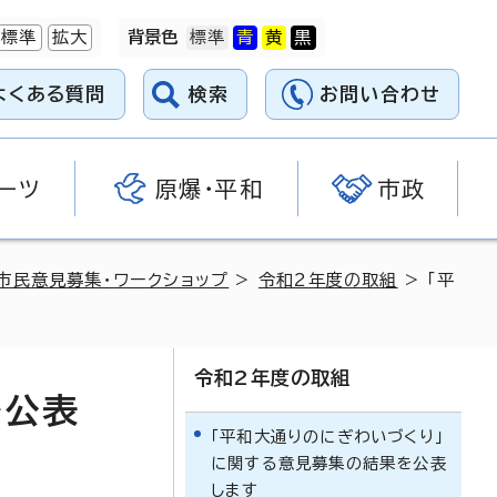
標準
拡大
背景色
よくある質問
検索
お問い合わせ
ーツ
原爆・平和
市政
市民意見募集・ワークショップ
>
令和2年度の取組
> 「平
令和2年度の取組
を公表
「平和大通りのにぎわいづくり」
に関する意見募集の結果を公表
します