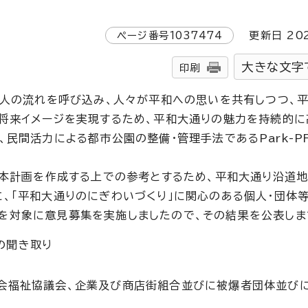
ページ番号
1037474
更新日
20
大きな文字
印刷
に人の流れを呼び込み、人々が平和への思いを共有しつつ、
将来イメージを実現するため、平和大通りの魅力を持続的に
、民間活力による都市公園の整備・管理手法である
Park-P
基本計画を作成する上での参考とするため、平和大通り沿道
、「平和大通りのにぎわいづくり」に関心のある個人・団体等
を対象に意見募集を実施しましたので、その結果を公表しま
の聞き取り
会福祉協議会、企業及び商店街組合並びに被爆者団体並び