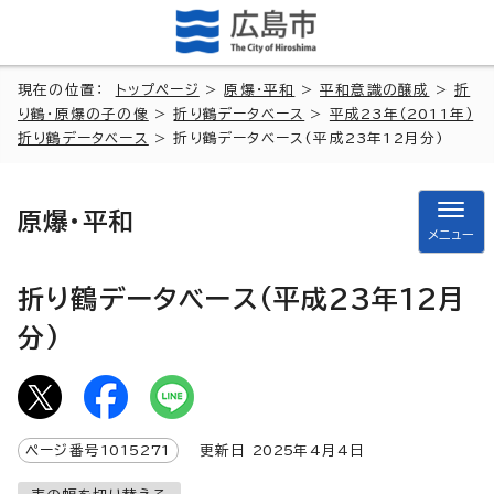
現在の位置：
トップページ
>
原爆・平和
>
平和意識の醸成
>
折
り鶴・原爆の子の像
>
折り鶴データベース
>
平成23年（2011年）
折り鶴データベース
> 折り鶴データベース(平成23年12月分)
原爆・平和
メニュー
折り鶴データベース(平成23年12月
分)
ページ番号
1015271
更新日
2025
年4月4日