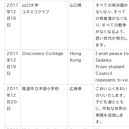
2011
山口大学
山口県
すべての核兵器が
年12
ユネスコクラブ
なくなり、すべて
月18
の核被害がなくな
日
り、すべての戦争
がなくなるよう、
若い世代が努力し
ます。
2011
Discovery College
Hong
I wish peace to
年12
Kong
Sadako.
月19
From student
日
Council
repesent, ti-ve.
2011
尾道市立木頃小学校
広島県
ごめいふくをおい
年12
のりいたします。
月20
子ども達ととも
日
に、平和な世界の
実現を目指しま
す。