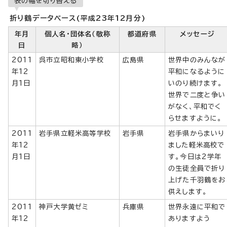
表の幅を切り替える
折り鶴データベース(平成23年12月分)
年月
個人名・団体名（敬称
都道府県
メッセージ
日
略）
2011
呉市立昭和東小学校
広島県
世界中のみんなが
年12
平和になるように
月1日
いのり続けます。
世界で二度と争い
がなく、平和でく
らせますように。
2011
岩手県立軽米高等学校
岩手県
岩手県からまいり
年12
ました軽米高校で
月1日
す。今日は2学年
の生徒全員で折り
上げた千羽鶴をお
供えします。
2011
神戸大学黄ゼミ
兵庫県
世界永遠に平和で
年12
ありますよう