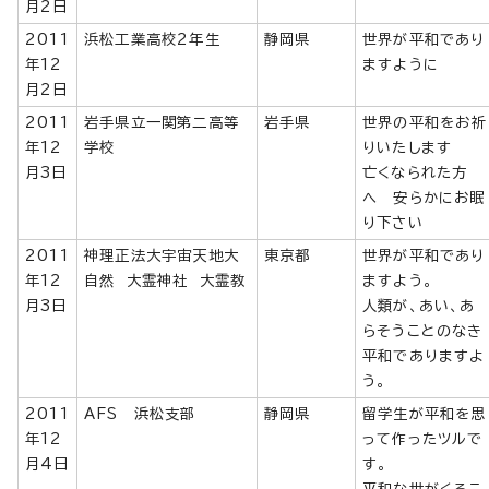
月2日
2011
浜松工業高校2年生
静岡県
世界が平和であり
年12
ますように
月2日
2011
岩手県立一関第二高等
岩手県
世界の平和をお祈
年12
学校
りいたします
月3日
亡くなられた方
へ 安らかにお眠
り下さい
2011
神理正法大宇宙天地大
東京都
世界が平和であり
年12
自然 大霊神社 大霊教
ますよう。
月3日
人類が、あい、あ
らそうことのなき
平和でありますよ
う。
2011
AFS 浜松支部
静岡県
留学生が平和を思
年12
って作ったツルで
月4日
す。
平和な世がくるこ