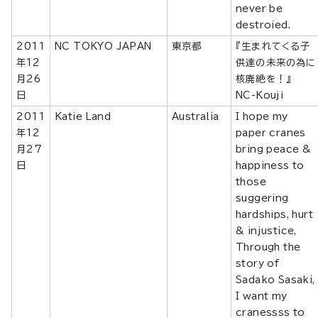
never be
destroied.
2011
NC TOKYO JAPAN
東京都
『生まれてくる子
年12
供達の未来の為に
月26
核廃絶を！』
日
NC-Kouji
2011
Katie Land
Australia
I hope my
年12
paper cranes
月27
bring peace &
日
happiness to
those
suggering
hardships, hurt
& injustice,
Through the
story of
Sadako Sasaki,
I want my
cranessss to