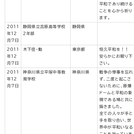
平和であり続ける
ことを心から祈り
ます。
2011
静岡県立吉原高等学校
静岡県
年12
2年部
月7日
2011
木下佳・勤
東京都
恒久平和を！！
年12
安らかにお眠り下
月7日
さい。
2011
神奈川県立平塚中等教
神奈川県
戦争の惨事を忘れ
年12
育学校
ず、二度と起こさ
月7日
ないために、原爆
ドームと平和の象
徴である鳩と共に
描きました。
全ての人々が手と
手を取り合い、世
界中が平和いなる
ことを祈っていま