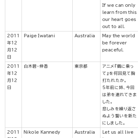
If we can only
learn from this
our heart goes
out to all.
2011
Paige Iwatani
Australia
May the world
年12
be forever
月12
peaceful.
日
2011
白木碧・伸香
東京都
アニメ『鶴に乗っ
年12
て』を何回見て胸
月12
打たれたか。
日
5年前に姉、今回
は弟を連れてきま
した。
悲しみを繰り返さ
ぬよう誓いを新た
にしました。
2011
Nikole Kannedy
Australia
Let us all live