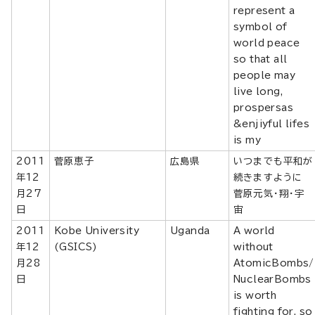
represent a
symbol of
world peace
so that all
people may
live long,
prospersas
&enjiyful lifes
is my
2011
菅原恵子
広島県
いつまでも平和が
年12
続きますように
月27
菅原元気・翔・宇
日
宙
2011
Kobe University
Uganda
A world
年12
(GSICS)
without
月28
AtomicBombs/
日
NuclearBombs
is worth
fighting for, so