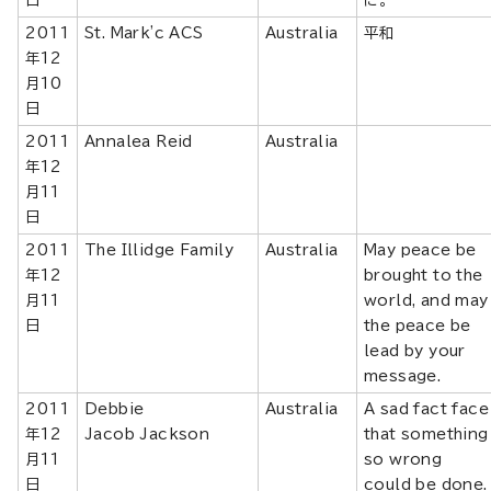
2011
St. Mark'c ACS
Australia
平和
年12
月10
日
2011
Annalea Reid
Australia
年12
月11
日
2011
The Illidge Family
Australia
May peace be
年12
brought to the
月11
world, and may
日
the peace be
lead by your
message.
2011
Debbie
Australia
A sad fact face
年12
Jacob Jackson
that something
月11
so wrong
日
could be done.