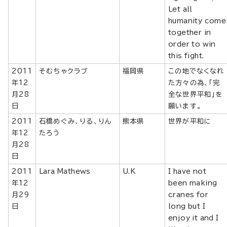
Let all
humanity come
together in
order to win
this fight.
2011
そむちゃクラブ
福岡県
この地でなくなれ
年12
た方々の為、「完
月28
全な世界平和」を
日
願います。
2011
石橋めぐみ、りる、りん
熊本県
世界が平和に
年12
たろう
月28
日
2011
Lara Mathews
U.K
I have not
年12
been making
月29
cranes for
日
long but I
enjoy it and I