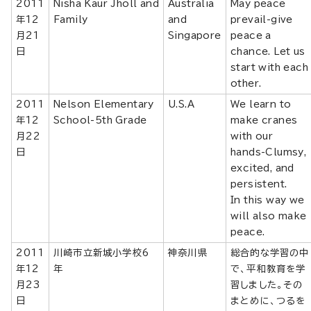
2011
Nisha Kaur Jholl and
Australia
May peace
年12
Family
and
prevail-give
月21
Singapore
peace a
日
chance. Let us
start with each
other.
2011
Nelson Elementary
U.S.A
We learn to
年12
School-5th Grade
make cranes
月22
with our
日
hands-Clumsy,
excited, and
persistent.
In this way we
will also make
peace.
2011
川崎市立新城小学校6
神奈川県
総合的な学習の中
年12
年
で、平和教育を学
月23
習しました。その
日
まとめに、つるを