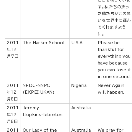
す。私たちの折っ
た鶴たちがこの想
いを世界中に運ん
でくれますよう
に。
2011
The Harker School
U.S.A
Please be
年12
thankful for
月7日
everything you
have because
you can lose it
in one second.
2011
NPDC-NNPC
Nigeria
Never Again
年12
(EKPEI UKAN)
will happen.
月8日
2011
Jeremy
Australia
年12
tlopkins-lebreton
月8日
2011
Our Lady of the
Australia
We pray for