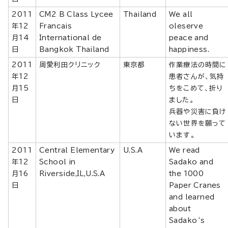
2011
CM2 B Class Lycee
Thailand
We all
年12
Francais
oleserve
月14
International de
peace and
日
Bangkok Thailand
happiness.
2011
周愛利田クリニック
東京都
作業療法の時間に
年12
患者さんが、気持
月15
ちをこめて、折り
日
ました。
兵器や災害に負け
ない世界を願って
います。
2011
Central Elementary
U.S.A
We read
年12
School in
Sadako and
月16
Riverside,IL,U.S.A
the 1000
日
Paper Cranes
and learned
about
Sadako‘s