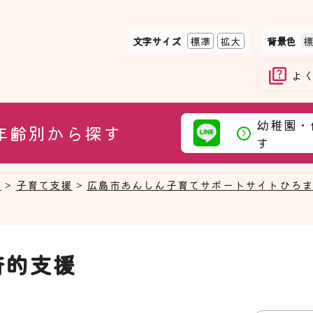
文字サイズ
標準
拡大
背景色
よ
幼稚園・
年齢別から探す
す
て
>
子育て支援
>
広島市あんしん子育てサポートサイトひろ
済的支援