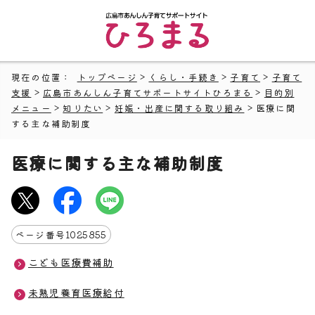
現在の位置：
トップページ
>
くらし・手続き
>
子育て
>
子育て
支援
>
広島市あんしん子育てサポートサイトひろまる
>
目的別
メニュー
>
知りたい
>
妊娠・出産に関する取り組み
> 医療に関
する主な補助制度
医療に関する主な補助制度
ページ番号
1025855
こども医療費補助
未熟児養育医療給付