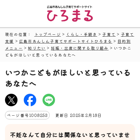
現在の位置：
トップページ
>
くらし・手続き
>
子育て
>
子育て
支援
>
広島市あんしん子育てサポートサイトひろまる
>
目的別
メニュー
>
知りたい
>
妊娠・出産に関する取り組み
> いつかこ
どもがほしいと思っているあなたへ
いつかこどもがほしいと思っている
あなたへ
ページ番号
1008253
更新日
2025
年2月
18
日
不妊なんて自分には関係ないと思っていませ