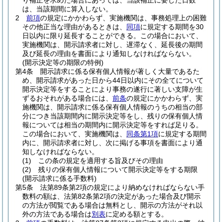
り補正を求めた場合にあっては、当該補正に要した日数
は、当該期間に算入しない。
2
前項
の規定にかかわらず、実施機関は、事務処理上の困難
その他正当な理由があるときは、
同項
に規定する期間を30
日以内に限り延長することができる。
この場合において、
実施機関は、開示請求者に対し、遅滞なく、延長後の期間
及び延長の理由を書面により通知しなければならない。
(開示決定等の期限の特例)
第4条
開示請求に係る保有個人情報が著しく大量であるた
め、開示請求があった日から44日以内にその全てについて
開示決定等をすることにより事務の遂行に著しい支障が生
ずるおそれがある場合には、
前条
の規定にかかわらず、実
施機関は、開示請求に係る保有個人情報のうちの相当の部
分につき当該期間内に開示決定等をし、残りの保有個人情
報については相当の期間内に開示決定等をすれば足りる。
この場合において、実施機関は、
同条第1項
に規定する期間
内に、開示請求者に対し、次に掲げる事項を書面により通
知しなければならない。
(1)
この条の規定を適用する旨及びその理由
(2)
残りの保有個人情報について開示決定等をする期限
(開示請求に係る手数料)
第5条
法第89条第2項の規定により納めなければならない手
数料の額は、法第82条第2項の決定があった場合及び開示
の方法が閲覧である場合は無料とし、開示の方法がそれ以
外の方法である場合は
別表
に定める額とする。