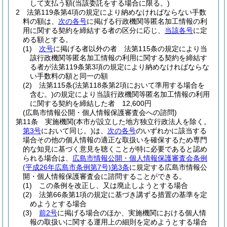
して支払う額
(当該委託をする場合に限る。)
2
法第119条第4項の規定により納めなければならない手数
料の額は、
次の各号
に掲げる行政機関等匿名加工情報の利
用に関する契約を締結する者の区分に応じ、
当該各号
に定
める額とする。
(1)
次号
に掲げる者以外の者 法第115条の規定により当
該行政機関等匿名加工情報の利用に関する契約を締結す
る者が法第119条第3項の規定により納めなければならな
い手数料の額と同一の額
(2)
法第115条
(法第118条第2項において準用する場合を
含む。)
の規定により当該行政機関等匿名加工情報の利用
に関する契約を締結した者 12,600円
(広島市情報公開・個人情報保護審査会への諮問)
第11条
実施機関
(本市が設立した地方独立行政法人を除く。
第3号
において同じ。)
は、
次の各号
のいずれかに該当する
場合その他の個人情報の適正な取扱いを確保するため専門
的な知見に基づく意見を聴くことが特に必要であると認め
られる場合は、
広島市情報公開・個人情報保護審査会条例
(平成26年広島市条例第7号)
第3条
に規定する広島市情報公
開・個人情報保護審査会に諮問することができる。
(1)
この条例を改正し、又は廃止しようとする場合
(2)
法第66条第1項の規定に基づき講ずる措置の基準を定
めようとする場合
(3)
前2号
に掲げる場合のほか、実施機関における個人情
報の取扱いに関する運用上の細則を定めようとする場合