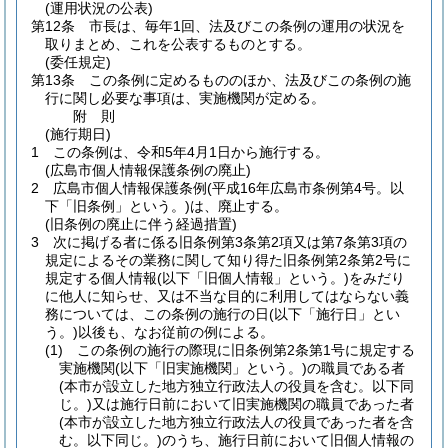
(運用状況の公表)
第12条
市長は、毎年1回、法及びこの条例の運用の状況を
取りまとめ、これを公表するものとする。
(委任規定)
第13条
この条例に定めるもののほか、法及びこの条例の施
行に関し必要な事項は、実施機関が定める。
附
則
(施行期日)
1
この条例は、令和5年4月1日から施行する。
(広島市個人情報保護条例の廃止)
2
広島市個人情報保護条例
(平成16年広島市条例第4号。以
下「旧条例」という。)
は、廃止する。
(旧条例の廃止に伴う経過措置)
3
次に掲げる者に係る旧条例第3条第2項又は第7条第3項の
規定によるその業務に関して知り得た旧条例第2条第2号に
規定する個人情報
(以下「旧個人情報」という。)
をみだり
に他人に知らせ、又は不当な目的に利用してはならない義
務については、この条例の施行の日
(以下「施行日」とい
う。)
以後も、なお従前の例による。
(1)
この条例の施行の際現に旧条例第2条第1号に規定する
実施機関
(以下「旧実施機関」という。)
の職員である者
(本市が設立した地方独立行政法人の役員を含む。以下同
じ。)
又は施行日前において旧実施機関の職員であった者
(本市が設立した地方独立行政法人の役員であった者を含
む。以下同じ。)
のうち、施行日前において旧個人情報の