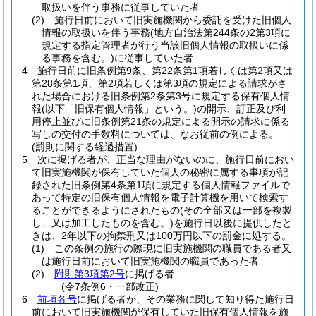
取扱いを伴う事務に従事していた者
(2)
施行日前において旧実施機関から委託を受けた旧個人
情報の取扱いを伴う事務
(地方自治法第244条の2第3項に
規定する指定管理者が行う当該旧個人情報の取扱いに係
る事務を含む。)
に従事していた者
4
施行日前に旧条例第9条、第22条第1項若しくは第2項又は
第28条第1項、第2項若しくは第3項の規定による請求がさ
れた場合における旧条例第2条第3号に規定する保有個人情
報
(以下「旧保有個人情報」という。)
の開示、訂正及び利
用停止並びに旧条例第21条の規定による開示の請求に係る
写しの交付の手数料については、なお従前の例による。
(罰則に関する経過措置)
5
次に掲げる者が、正当な理由がないのに、施行日前におい
て旧実施機関が保有していた個人の秘密に属する事項が記
録された旧条例第4条第1項に規定する個人情報ファイルで
あって特定の旧保有個人情報を電子計算機を用いて検索す
ることができるようにされたもの
(その全部又は一部を複製
し、又は加工したものを含む。)
を施行日以後に提供したと
きは、2年以下の拘禁刑又は100万円以下の罰金に処する。
(1)
この条例の施行の際現に旧実施機関の職員である者又
は施行日前において旧実施機関の職員であった者
(2)
附則第3項第2号
に掲げる者
(令7条例6・一部改正)
6
前項各号
に掲げる者が、その業務に関して知り得た施行日
前において旧実施機関が保有していた旧保有個人情報を施