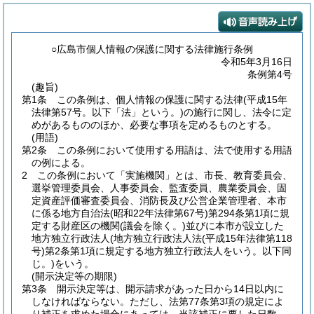
○広島市個人情報の保護に関する法律施行条例
令和5年3月16日
条例第4号
(趣旨)
第1条
この条例は、個人情報の保護に関する法律
(平成15年
法律第57号。以下「法」という。)
の施行に関し、法令に定
めがあるもののほか、必要な事項を定めるものとする。
(用語)
第2条
この条例において使用する用語は、法で使用する用語
の例による。
2
この条例において「実施機関」とは、市長、教育委員会、
選挙管理委員会、人事委員会、監査委員、農業委員会、固
定資産評価審査委員会、消防長及び公営企業管理者、本市
に係る地方自治法
(昭和22年法律第67号)
第294条第1項に規
定する財産区の機関
(議会を除く。)
並びに本市が設立した
地方独立行政法人
(地方独立行政法人法
(平成15年法律第118
号)
第2条第1項に規定する地方独立行政法人をいう。以下同
じ。)
をいう。
(開示決定等の期限)
第3条
開示決定等は、開示請求があった日から14日以内に
しなければならない。
ただし、法第77条第3項の規定によ