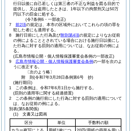
行日以後に自己若しくは第三者の不正な利益を図る目的で
提供し、又は盗用したときは、1年以下の拘禁刑又は50万
円以下の罰金に処する。
(令7条例6・一部改正)
7
前2項
の規定は、本市の区域外においてこれらの項の罪を
犯した者にも適用する。
8
施行日前にした行為及び
附則第4項
の規定によりなお従前
の例によることとされている場合における施行日以後にし
た行為に対する罰則の適用については、なお従前の例によ
る。
(広島市情報公開・個人情報保護審査会条例の一部改正)
9
広島市情報公開・個人情報保護審査会条例
の一部を次のよ
うに改正する。
〔次のよう略〕
附
則
(令和7年3月28日
条例第6号 抄)
(施行期日)
1
この条例は、令和7年6月1日から施行する。
(罰則の適用等に関する経過措置)
2
この条例の施行前にした行為に対する罰則の適用について
は、なお従前の例による。
別表
(第5条関係)
(1) 文書又は図画
区分
単位
手数料の額
カラー複写による
用紙1枚につ
20円
(用紙の両面を用い