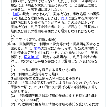
日以内にしなければならない。
ただし、法第99条第3項の
規定により補正を求めた場合にあっては、当該補正に要し
た日数は、当該期間に算入しない。
2
前項
の規定にかかわらず、実施機関は、事務処理上の困難
その他正当な理由があるときは、
同項
に規定する期間を30
日以内に限り延長することができる。
この場合において、
実施機関は、利用停止請求者に対し、遅滞なく、延長後の
期間及び延長の理由を書面により通知しなければならな
い。
(利用停止決定等の期限の特例)
第9条
実施機関は、利用停止決定等に特に長期間を要すると
認めるときは、
前条
の規定にかかわらず、相当の期間内に
利用停止決定等をすれば足りる。
この場合において、実施
機関は、
同条第1項
に規定する期間内に、利用停止請求者に
対し、次に掲げる事項を書面により通知しなければならな
い。
(1)
この条の規定を適用する旨及びその理由
(2)
利用停止決定等をする期限
(行政機関等匿名加工情報の利用に係る手数料)
第10条
法第119条第3項の規定により納めなければならない
手数料の額は、21,000円に次に掲げる額の合計額を加算し
た額とする。
(1)
行政機関等匿名加工情報の作成に要する時間1時間ま
でごとに3,950円
(2)
行政機関等匿名加工情報の作成の委託を受けた者に対