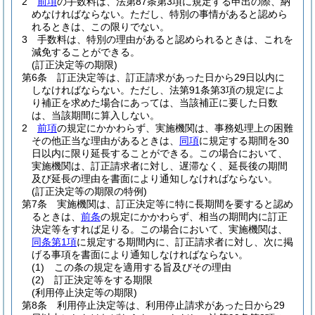
2
前項
の手数料は、法第87条第3項に規定する申出の際、納
めなければならない。
ただし、特別の事情があると認めら
れるときは、この限りでない。
3
手数料は、特別の理由があると認められるときは、これを
減免することができる。
(訂正決定等の期限)
第6条
訂正決定等は、訂正請求があった日から29日以内に
しなければならない。
ただし、法第91条第3項の規定によ
り補正を求めた場合にあっては、当該補正に要した日数
は、当該期間に算入しない。
2
前項
の規定にかかわらず、実施機関は、事務処理上の困難
その他正当な理由があるときは、
同項
に規定する期間を30
日以内に限り延長することができる。
この場合において、
実施機関は、訂正請求者に対し、遅滞なく、延長後の期間
及び延長の理由を書面により通知しなければならない。
(訂正決定等の期限の特例)
第7条
実施機関は、訂正決定等に特に長期間を要すると認め
るときは、
前条
の規定にかかわらず、相当の期間内に訂正
決定等をすれば足りる。
この場合において、実施機関は、
同条第1項
に規定する期間内に、訂正請求者に対し、次に掲
げる事項を書面により通知しなければならない。
(1)
この条の規定を適用する旨及びその理由
(2)
訂正決定等をする期限
(利用停止決定等の期限)
第8条
利用停止決定等は、利用停止請求があった日から29