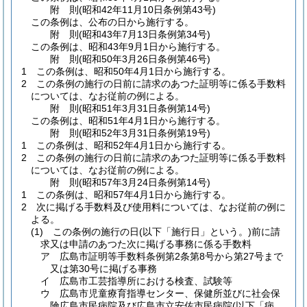
附
則
(昭和42年11月10日
条例第43号)
この条例は、公布の日から施行する。
附
則
(昭和43年7月13日
条例第34号)
この条例は、昭和43年9月1日から施行する。
附
則
(昭和50年3月26日
条例第46号)
1
この条例は、昭和50年4月1日から施行する。
2
この条例の施行の日前に請求のあつた証明等に係る手数料
については、なお従前の例による。
附
則
(昭和51年3月31日
条例第14号)
この条例は、昭和51年4月1日から施行する。
附
則
(昭和52年3月31日
条例第19号)
1
この条例は、昭和52年4月1日から施行する。
2
この条例の施行の日前に請求のあつた証明等に係る手数料
については、なお従前の例による。
附
則
(昭和57年3月24日
条例第14号)
1
この条例は、昭和57年4月1日から施行する。
2
次に掲げる手数料及び使用料については、なお従前の例に
よる。
(1)
この条例の施行の日
(以下「施行日」という。)
前に請
求又は申請のあつた次に掲げる事務に係る手数料
ア
広島市証明等手数料条例第2条第8号から第27号まで
又は第30号に掲げる事務
イ
広島市工芸指導所における検査、試験等
ウ
広島市児童療育指導センター、保健所並びに社会保
険広島市民病院及び広島市立安佐市民病院
(以下「病