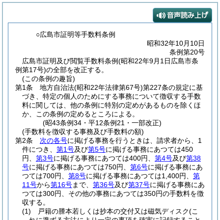
○広島市証明等手数料条例
昭和32年10月10日
条例第20号
広島市証明及び閲覧手数料条例(昭和22年9月1日広島市条
例第17号)の全部を改正する。
(この条例の趣旨)
第1条
地方自治法
(昭和22年法律第67号)
第227条の規定に基
づき、特定の個人のためにする事務について徴収する手数
料に関しては、他の条例に特別の定めがあるものを除くほ
か、この条例の定めるところによる。
(昭43条例34・平12条例21・一部改正)
(手数料を徴収する事務及び手数料の額)
第2条
次の各号
に掲げる事務を行うときは、請求者から、1
件につき、
第1号
及び
第5号
に掲げる事務にあつては450
円、
第3号
に掲げる事務にあつては400円、
第4号
及び
第38
号
に掲げる事務にあつては750円、
第6号
に掲げる事務にあ
つては700円、
第8号
に掲げる事務にあつては1,400円、
第
11号
から
第16号
まで、
第36号
及び
第37号
に掲げる事務にあ
つては300円、その他の事務にあつては350円の手数料を徴
収する。
(1)
戸籍の謄本若しくは抄本の交付又は磁気ディスク
(こ