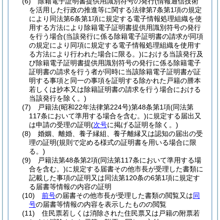
(6)
除籍電子証明書提供用識別符号の発行
(情報通信技術
を活用した行政の推進等に関する法律第7条第1項の規定
により同法第6条第1項に規定する電子情報処理組織を使
用する方法により除籍電子証明書提供用識別符号の発行
を行う場合
(当該発行に係る除籍電子証明書の請求が同項
の規定により同項に規定する電子情報処理組織を使用す
る方法により行われた場合に限る。)
における当該発行及
び除籍電子証明書提供用識別符号の発行に係る除籍電子
証明書の請求を行う者が同時に当該除籍電子証明書が証
明する事項と同一の事項を証明する除かれた戸籍の謄本
若しくは抄本又は除籍証明書の請求を行う場合における
当該発行を除く。)
(7)
戸籍法
(昭和22年法律第224号)
第48条第1項
(同法第
117条において準用する場合を含む。)
に規定する届出又
は申請の受理の証明
(
次号
に掲げる証明を除く。)
(8)
婚姻、離婚、養子縁組、養子離縁又は認知の届出の受
理の証明
(規則で定める様式の証明書を用いる場合に限
る。)
(9)
戸籍法第48条第2項
(同法第117条において準用する場
合を含む。)
に規定する届書その他市長が受理した書類に
記載した事項の証明又は同法第120条の6第1項に規定す
る届書等情報の内容の証明
(10)
前号
の届書その他市長が受理した書類の閲覧又は
同
号
の届書等情報の内容を表示したものの閲覧
(11)
住民票若しくは消除された住民票又は戸籍の附票若