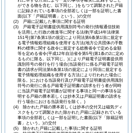
れに準ずる方法により一定の事項を確実に記録すること
ができる物を含む。以下同じ。)
をもつて調製された戸籍
に記録されている事項の全部若しくは一部を証明した書
面
(以下「戸籍証明書」という。)
の交付
(2)
戸籍に記載した事項に関する証明
(3)
戸籍電子証明書提供用識別符号の発行
(情報通信技術
を活用した行政の推進等に関する法律
(平成14年法律第
151号)
第7条第1項の規定により同法第6条第1項に規定す
る電子情報処理組織を使用する方法
(地方公共団体の手数
料の標準に関する政令に規定する総務省令で定める金額
等を定める省令
(平成12年自治省令第5号)
第1条の2に定め
るものに限る。以下同じ。)
により戸籍電子証明書提供用
識別符号の発行を行う場合
(当該発行に係る戸籍電子証明
書の請求が同法第6条第1項の規定により同項に規定する
電子情報処理組織を使用する方法により行われた場合に
限る。)
における当該発行及び戸籍電子証明書提供用識別
符号の発行に係る戸籍電子証明書の請求を行う者が同時
に当該戸籍電子証明書が証明する事項と同一の事項を証
明する戸籍の謄本若しくは抄本又は戸籍証明書の請求を
行う場合における当該発行を除く。)
(4)
除かれた戸籍の謄本若しくは抄本の交付又は磁気ディ
スクをもつて調製された除かれた戸籍に記録されている
事項の全部若しくは一部を証明した書面
(以下「除籍証明
書」という。)
の交付
(5)
除かれた戸籍に記載した事項に関する証明