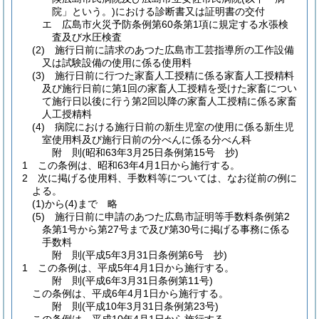
院」という。)
における診断書又は証明書の交付
エ
広島市火災予防条例第60条第1項に規定する水張検
査及び水圧検査
(2)
施行日前に請求のあつた広島市工芸指導所の工作設備
又は試験設備の使用に係る使用料
(3)
施行日前に行つた家畜人工授精に係る家畜人工授精料
及び施行日前に第1回の家畜人工授精を受けた家畜につい
て施行日以後に行う第2回以降の家畜人工授精に係る家畜
人工授精料
(4)
病院における施行日前の新生児室の使用に係る新生児
室使用料及び施行日前の分べんに係る分べん科
附
則
(昭和63年3月25日
条例第15号 抄)
1
この条例は、昭和63年4月1日から施行する。
2
次に掲げる使用料、手数料等については、なお従前の例に
よる。
(1)から(4)まで
略
(5)
施行日前に申請のあつた広島市証明等手数料条例第2
条第1号から第27号まで及び第30号に掲げる事務に係る
手数料
附
則
(平成5年3月31日
条例第6号 抄)
1
この条例は、平成5年4月1日から施行する。
附
則
(平成6年3月31日
条例第11号)
この条例は、平成6年4月1日から施行する。
附
則
(平成10年3月31日
条例第23号)