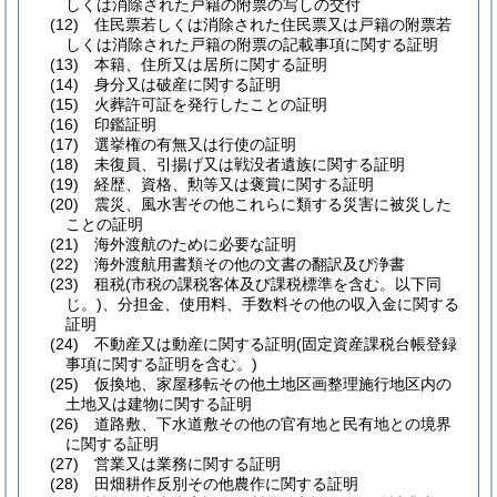
しくは消除された戸籍の附票の写しの交付
(12)
住民票若しくは消除された住民票又は戸籍の附票若
しくは消除された戸籍の附票の記載事項に関する証明
(13)
本籍、住所又は居所に関する証明
(14)
身分又は破産に関する証明
(15)
火葬許可証を発行したことの証明
(16)
印鑑証明
(17)
選挙権の有無又は行使の証明
(18)
未復員、引揚げ又は戦没者遺族に関する証明
(19)
経歴、資格、勲等又は褒賞に関する証明
(20)
震災、風水害その他これらに類する災害に被災した
ことの証明
(21)
海外渡航のために必要な証明
(22)
海外渡航用書類その他の文書の翻訳及び浄書
(23)
租税
(市税の課税客体及び課税標準を含む。以下同
じ。)
、分担金、使用料、手数料その他の収入金に関する
証明
(24)
不動産又は動産に関する証明
(固定資産課税台帳登録
事項に関する証明を含む。)
(25)
仮換地、家屋移転その他土地区画整理施行地区内の
土地又は建物に関する証明
(26)
道路敷、下水道敷その他の官有地と民有地との境界
に関する証明
(27)
営業又は業務に関する証明
(28)
田畑耕作反別その他農作に関する証明