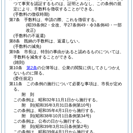
つて事実を認証するものは、証明とみなし、この条例の規
定により、手数料を徴収することができる。
(手数料の徴収時期)
第7条
手数料は、申請の際、これを徴収する。
(昭39条例2・全改、平27条例49・令3条例40・一部
改正)
(手数料の不返還)
第8条
既納の手数料は、返還しない。
(手数料の減免)
第9条
市長は、特別の事由があると認めるものについては、
手数料を減免することができる。
(雑則)
第10条
第2条
の公簿等は、公衆の閲覧に供してさしつかえ
ないものに限る。
(委任規定)
第11条
この条例の施行について必要な事項は、市長が定め
る。
附
則
この条例は、昭和32年11月1日から施行する。
附
則
(昭和35年3月31日
条例第10号)
この条例は、昭和35年4月1日から施行する。
附
則
(昭和38年10月1日
条例第34号)
この条例は、公布の日から施行する。
附
則
(昭和39年3月31日
条例第2号)
この条例は、昭和39年4月1日から施行する。