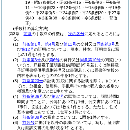
19・昭57条例14・昭63条例15・平5条例6・平6条例
11・平10条例23・平12条例21・平15条例5・平19条
例9・平23条例5・平24条例7・平25条例20・平27条
例49・令2条例38・令3条例40・令6条例2・一部改
正)
(手数料の算定方法)
第3条
前条
の手数料の件数は、
次の各号
に定めるところによ
る。
(1)
前条第1号
、
第4号
及び
第11号
の交付又は
同条第9号
及
び
第12号
の証明については、謄本、抄本、証明書又は写
しの1通を1件とする。
(2)
前条第3号
及び
第6号
の発行又は
同条第10号
の閲覧につ
いては、戸籍電子証明書提供用識別符号若しくは除籍電
子証明書提供用識別符号又は書類若しくは届書等情報の
内容を表示したものの1件を1件とする。
(3)
前条第23号
の証明
(租税に関する証明を除く。)
につい
ては、分担金、使用料、手数料その他の収入金の各別の
種類及び年度ごとに1件とする。
(4)
前条第36号
及び
第37号
の閲覧については、閲覧時間2
時間までごとに、公簿にあつては1冊、公文書にあつては
1事件、図面にあつては1枚を1件とする。
ただし、住民
基本台帳にあつては、1世帯を1件とする。
(5)
前条第38号
の審査については、1両を1件とする。
(6)
前各号
に掲げる以外の事務については、写し、証明書
又は翻訳文書の用紙1枚を1件とする。