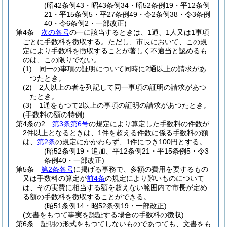
(昭42条例43・昭43条例34・昭52条例19・平12条例
21・平15条例5・平27条例49・令2条例38・令3条例
40・令6条例2・一部改正)
第4条
次の各号
の一に該当するときは、1通、1人又は1事項
ごとに手数料を徴収する。
ただし、市長において、この規
定により手数料を徴収することが著しく不適当と認めるも
のは、この限りでない。
(1)
同一の事項の証明について同時に2通以上の請求があ
つたとき。
(2)
2人以上の者を列記して同一事項の証明の請求があつ
たとき。
(3)
1通をもつて2以上の事項の証明の請求があつたとき。
(手数料の額の特例)
第4条の2
第3条第6号
の規定により算定した手数料の件数が
2件以上となるときは、1件を超える件数に係る手数料の額
は、
第2条
の規定にかかわらず、1件につき100円とする。
(昭52条例19・追加、平12条例21・平15条例5・令3
条例40・一部改正)
第5条
第2条各号
に掲げる事務で、多額の費用を要するもの
又は手数料の算定が
前4条
の規定により難いものについて
は、その実費に相当する額を超えない範囲内で市長が定め
る額の手数料を徴収することができる。
(昭51条例14・昭52条例19・一部改正)
(文書をもつて事実を認証する場合の手数料の徴収)
第6条
証明の形式をもつてしないものであつても、文書をも