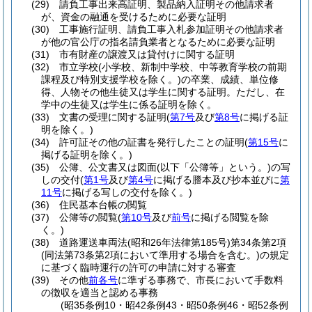
(29)
請負工事出来高証明、製品納入証明その他請求者
が、資金の融通を受けるために必要な証明
(30)
工事施行証明、請負工事入札参加証明その他請求者
が他の官公庁の指名請負業者となるために必要な証明
(31)
市有財産の譲渡又は貸付けに関する証明
(32)
市立学校
(小学校、新制中学校、中等教育学校の前期
課程及び特別支援学校を除く。)
の卒業、成績、単位修
得、人物その他生徒又は学生に関する証明。
ただし、在
学中の生徒又は学生に係る証明を除く。
(33)
文書の受理に関する証明
(
第7号
及び
第8号
に掲げる証
明を除く。)
(34)
許可証その他の証書を発行したことの証明
(
第15号
に
掲げる証明を除く。)
(35)
公簿、公文書又は図面
(以下「公簿等」という。)
の写
しの交付
(
第1号
及び
第4号
に掲げる謄本及び抄本並びに
第
11号
に掲げる写しの交付を除く。)
(36)
住民基本台帳の閲覧
(37)
公簿等の閲覧
(
第10号
及び
前号
に掲げる閲覧を除
く。)
(38)
道路運送車両法
(昭和26年法律第185号)
第34条第2項
(同法第73条第2項において準用する場合を含む。)
の規定
に基づく臨時運行の許可の申請に対する審査
(39)
その他
前各号
に準ずる事務で、市長において手数料
の徴収を適当と認める事務
(昭35条例10・昭42条例43・昭50条例46・昭52条例