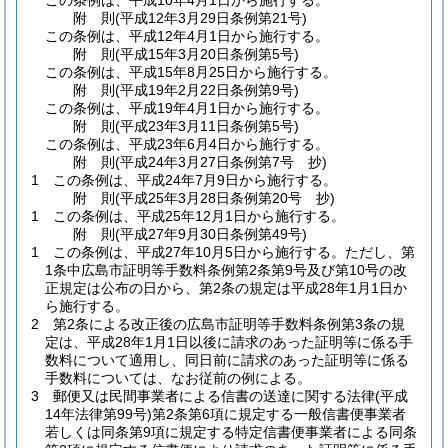
この条例は、平成10年4月1日から施行する。
附
則
(平成12年3月29日
条例第21号)
この条例は、平成12年4月1日から施行する。
附
則
(平成15年3月20日
条例第5号)
この条例は、平成15年8月25日から施行する。
附
則
(平成19年2月22日
条例第9号)
この条例は、平成19年4月1日から施行する。
附
則
(平成23年3月11日
条例第5号)
この条例は、平成23年6月4日から施行する。
附
則
(平成24年3月27日
条例第7号 抄)
1
この条例は、平成24年7月9日から施行する。
附
則
(平成25年3月28日
条例第20号 抄)
1
この条例は、平成25年12月1日から施行する。
附
則
(平成27年9月30日
条例第49号)
1
この条例は、平成27年10月5日から施行する。
ただし、第
1条中広島市証明等手数料条例第2条第9号及び第10号の改
正規定は公布の日から、第2条の規定は平成28年1月1日か
ら施行する。
2
第2条による改正後の広島市証明等手数料条例第3条の規
定は、平成28年1月1日以後に請求のあった証明等に係る手
数料について適用し、同日前に請求のあった証明等に係る
手数料については、なお従前の例による。
3
郵便又は民間事業者による信書の送達に関する法律
(平成
14年法律第99号)
第2条第6項に規定する一般信書便事業者
若しくは同条第9項に規定する特定信書便事業者による同条