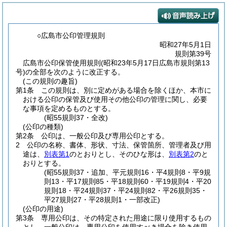
○広島市公印管理規則
昭和27年5月1日
規則第39号
広島市公印保管使用規則(昭和23年5月17日広島市規則第13
号)の全部を次のように改正する。
(この規則の趣旨)
第1条
この規則は、別に定めがある場合を除くほか、本市に
おける公印の保管及び使用その他公印の管理に関し、必要
な事項を定めるものとする。
(昭55規則37・全改)
(公印の種類)
第2条
公印は、一般公印及び専用公印とする。
2
公印の名称、書体、形状、寸法、保管箇所、管理者及び用
途は、
別表第1
のとおりとし、そのひな形は、
別表第2
のと
おりとする。
(昭55規則37・追加、平元規則16・平4規則8・平9規
則13・平17規則85・平18規則60・平19規則4・平20
規則18・平24規則37・平24規則82・平26規則35・
平27規則27・平28規則1・一部改正)
(公印の用途)
第3条
専用公印は、その特定された用途に限り使用するもの