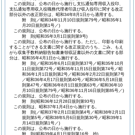
この規則は、公布の日から施行し支払通知専用収入役印、
支払通知専用収入役職務代理者印及び収入役印に関する改正
部分以外の改正部分は、昭和34年8月1日から適用する。
附
則
(／昭和34年11月10日規則第79号／昭和35年1
月20日
規則第1号／)
この規則は、公布の日から施行する。
附
則
(昭和35年3月1日
規則第9号)
この規則は、公布の日から施行する。
ただし、印影を印刷
することができる文書に関する改正規定のうち、ごみ、もえ
がら収集手数料納額告知書兼領収証書以外の文書に関する部
分は、昭和35年4月1日から施行する。
附
則
(／昭和35年6月1日規則第37号／昭和35年10月
11日規則第72号／昭和35年11月15日規則第74号／昭
和36年1月1日規則第2号／昭和36年2月22日規則第7号
／昭和36年4月17日規則第40号／昭和36年5月18日規
則第47号／昭和36年8月1日規則第63号／昭和36年10
月10日規則第79号／昭和36年11月16日
規則第85号／)
この規則は、公布の日から施行する。
附
則
(昭和36年12月28日
規則第93号)
この規則は、昭和37年1月4日から施行する。
附
則
(／昭和37年2月1日規則第4号／昭和38年2月1日
規則第5号／昭和38年5月6日規則第30号／昭和39年1
月14日
規則第1号／)
この規則は、公布の日から施行する。
附
則
(昭和39年4月1日
規則第16号 抄)