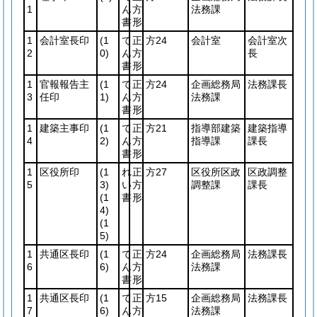
1
ん
方
法務課
書
形
1
会計室長印
(1
て
正
方24
会計室
会計室次
2
0)
ん
方
長
書
形
1
官報報告主
(1
て
正
方24
企画総務局
法務課長
3
任印
1)
ん
方
法務課
書
形
1
建築主事印
(1
て
正
方21
指導部建築
建築指導
4
2)
ん
方
指導課
課長
書
形
1
区役所印
(1
れ
正
方27
区役所区政
区政調整
5
3)
い
方
調整課
課長
(1
書
形
4)
(1
5)
1
共通区長印
(1
て
正
方24
企画総務局
法務課長
6
6)
ん
方
法務課
書
形
1
共通区長印
(1
て
正
方15
企画総務局
法務課長
7
6)
ん
方
法務課