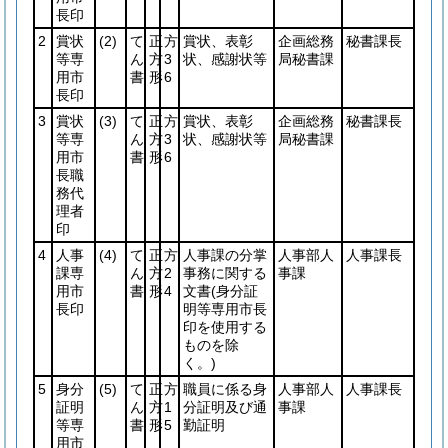
長印
2
賞状
(2)
て
正
方
賞状、表彰
企画総務
秘書課長
等専
ん
方
3
状、感謝状等
局秘書課
用市
書
形
6
長印
3
賞状
(3)
て
正
方
賞状、表彰
企画総務
秘書課長
等専
ん
方
3
状、感謝状等
局秘書課
用市
書
形
6
長職
務代
理者
印
4
人事
(4)
て
正
方
人事課の分掌
人事部人
人事課長
課専
ん
方
2
事務に関する
事課
用市
書
形
4
文書
(身分証
長印
明等専用市長
印を使用する
ものを除
く。)
5
身分
(5)
て
正
方
職員に係る身
人事部人
人事課長
証明
ん
方
1
分証明及び通
事課
等専
書
形
5
勤証明
用市