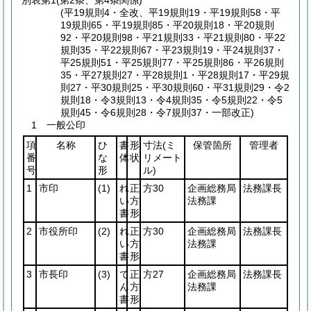
別表第1
(第2条、第4条関係)
(平19規則4・全改、平19規則19・平19規則58・平
19規則65・平19規則85・平20規則18・平20規則
92・平20規則98・平21規則33・平21規則80・平22
規則35・平22規則67・平23規則19・平24規則37・
平25規則51・平25規則77・平25規則86・平26規則
35・平27規則27・平28規則1・平28規則17・平29規
則27・平30規則25・平30規則60・平31規則29・令2
規則18・令3規則13・令4規則35・令5規則22・令5
規則45・令6規則28・令7規則37・一部改正)
1 一般公印
項
名称
ひ
書
形
寸法
(ミ
保管箇所
管理者
番
な
体
状
リメート
号
形
ル)
1
市印
(1)
れ
正
方30
企画総務局
法務課長
い
方
法務課
書
形
2
市役所印
(2)
れ
正
方30
企画総務局
法務課長
い
方
法務課
書
形
3
市長印
(3)
て
正
方27
企画総務局
法務課長
ん
方
法務課
書
形