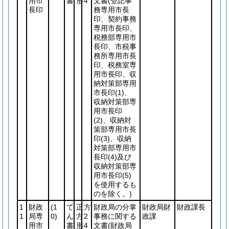
用市
書
形
4
文書
(登記事
長印
務専用市長
印、契約事務
専用市長印、
税務部専用市
長印、市税事
務所専用市長
印、税務室専
用市長印、収
納対策部専用
市長印
(1)
、
収納対策部専
用市長印
(2)
、収納対
策部専用市長
印
(3)
、収納
対策部専用市
長印
(4)
及び
収納対策部専
用市長印
(5)
を使用するも
のを除く。)
1
財政
(1
て
正
方
財政局の分掌
財政局財
財政課長
1
局専
0)
ん
方
2
事務に関する
政課
用市
書
形
4
文書
(財政局