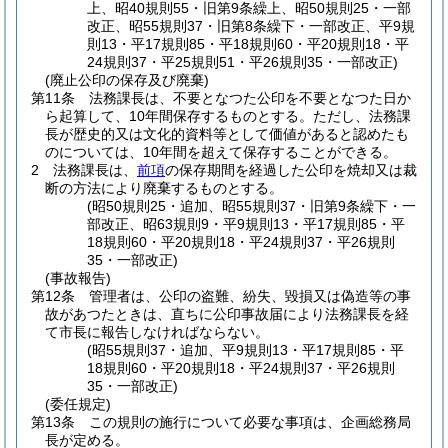
上、昭40規則55・旧第9条繰上、昭50規則25・一部
改正、昭55規則37・旧第8条繰下・一部改正、平9規
則13・平17規則85・平18規則60・平20規則18・平
24規則37・平25規則51・平26規則35・一部改正)
(廃止公印の保存及び廃棄)
第11条
法務課長は、不要となつた公印を不要となつた日か
ら起算して、10年間保存するものとする。
ただし、法務課
長が歴史的又は文化的資料等として価値があると認めたも
のについては、10年間を超えて保存することができる。
2
法務課長は、
前項
の保存期間を経過した公印を焼却又は裁
断の方法により廃棄するものとする。
(昭50規則25・追加、昭55規則37・旧第9条繰下・一
部改正、昭63規則9・平9規則13・平17規則85・平
18規則60・平20規則18・平24規則37・平26規則
35・一部改正)
(事故報告)
第12条
管理者は、公印の盗難、紛失、毀損又は偽造等の事
故があつたときは、直ちに公印事故届により法務課長を経
て市長に報告しなければならない。
(昭55規則37・追加、平9規則13・平17規則85・平
18規則60・平20規則18・平24規則37・平26規則
35・一部改正)
(委任規定)
第13条
この規則の施行について必要な事項は、企画総務局
長が定める。