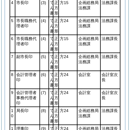
4
市長印
(3)
て
正
方15
企画総務局
法務課長
ん
方
法務課
書
形
5
市長職務代
(4)
て
正
方24
企画総務局
法務課長
理者印
ん
方
法務課
書
形
6
市長職務代
(4)
て
正
方15
企画総務局
法務課長
理者印
ん
方
法務課
書
形
7
副市長印
(5)
て
正
方24
企画総務局
法務課長
ん
方
法務課
書
形
8
会計管理者
(6)
て
正
方24
会計室
会計室次
印
ん
方
長
書
形
9
会計管理者
(7)
て
正
方24
会計室
会計室次
事務代理者
ん
方
長
印
書
形
1
局長印
(8)
て
正
方24
企画総務局
法務課長
0
ん
方
法務課
書
形
1
理事印
(9)
て
正
方24
企画総務局
法務課長