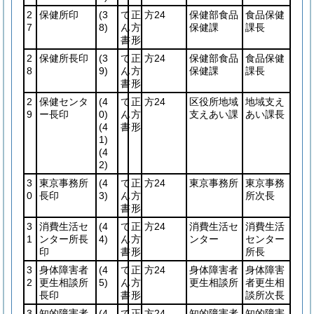
2
保健所印
(3
て
正
方24
保健部食品
食品保健
7
8)
ん
方
保健課
課長
書
形
2
保健所長印
(3
て
正
方24
保健部食品
食品保健
8
9)
ん
方
保健課
課長
書
形
2
保健センタ
(4
て
正
方24
区役所地域
地域支え
9
ー長印
0)
ん
方
支えあい課
あい課長
(4
書
形
1)
(4
2)
3
東京事務所
(4
て
正
方24
東京事務所
東京事務
0
長印
3)
ん
方
所次長
書
形
3
消費生活セ
(4
て
正
方24
消費生活セ
消費生活
1
ンター所長
4)
ん
方
ンター
センター
印
書
形
所長
3
身体障害者
(4
て
正
方24
身体障害者
身体障害
2
更生相談所
5)
ん
方
更生相談所
者更生相
長印
書
形
談所次長
3
知的障害者
(4
て
正
方24
知的障害者
知的障害