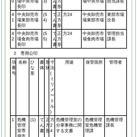
0
場中央市場
3)
ん
方
場中央市場
担当課長
長印
書
形
4
中央卸売市
(5
て
正
方24
中央卸売市
東部市場
1
場東部市場
4)
ん
方
場東部市場
次長
長印
書
形
4
中央卸売市
(5
て
正
方24
中央卸売市
管理担当
2
場食肉市場
5)
ん
方
場食肉市場
課長
長印
書
形
2 専用公印
項
名称
ひ
書
形
寸
用途
保管箇所
管理者
番
な
体
状
法
号
形
(
ミ
リ
メ
ー
ト
ル
)
1
危機
(1)
て
正
方
危機管理室の
危機管理
危機管理
管理
ん
方
2
分掌事務に関
室危機管
課長
室専
書
形
4
する文書
理課
用市