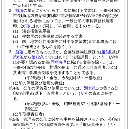
とし、一般公印は、専用公印を使用すべき場合を除き使用
するものとする。
2
前項
の規定にかかわらず、次に掲げる文書は、一般公印の
市長印
(地方自治法
(昭和22年法律第67号)
第152条の規定が
適用される場合にあつては、一般公印の市長職務代理者
印。
次項
において同じ。)
を使用するものとする。
(1)
議会招集告示書
(2)
複数局の分掌事務に関連する文書
(3)
国、地方公共団体等に対する要望書
(東京事務所にお
いて作成されるものを除く。)
3
前項
に定めるもののほか、企画総務局法務課長
(
第6条
及び
第8条
から
第12条
までにおいて「法務課長」という。)
が特
に必要と認める文書
(
同項各号
に掲げる文書を除く。)
は、
一般公印の市長印、共通区長印、共通区会計管理者印又は
共通福祉事務所長印を使用することができる。
(平28規則1・全改、令8規則18・一部改正)
(公印の保管及び使用の責任)
第4条
公印の保管及び使用については、
別表第1
に掲げる公
印の管理者
(以下「管理者」という。)
がその責めに任ず
る。
(昭42規則34・全改、昭55規則37・旧第3条繰下・一
部改正)
(公印取扱責任者)
第5条
管理者の公印に関する事務を補佐させるため、公印の
保管箇所ごとに公印取扱責任者
(以下「取扱責任者」とい