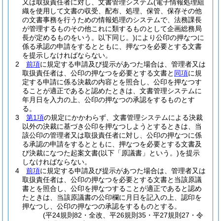
又は取扱責任者に対し、文書管理システム
(電子情報処理組
織を使用して文書の収受、配布、処理、保管、保存その他
の文書事務を行うための情報処理のシステムで、法務課長
が管理するものその他これに類するものとして企画総務局
長が定めるものをいう。以下同じ。)
により公印の押なつに
係る承認の申請をするとともに、押なつを必要とする文書
を提示しなければならない。
2
前項
に規定する申請及び提示があつた場合は、管理者又は
取扱責任者は、公印の押なつを必要とする文書と
同項
に規
定する申請に係る決裁の内容とを照合し、公印を押なつす
ることが適正であると認めたときは、文書管理システムに
年月日を入力の上、公印の押なつの承認をするものとす
る。
3
第1項
の規定にかかわらず、文書管理システムによる決裁
以外の決裁に基づき公印を押なつしようとするときは、当
該公印の管理者又は取扱責任者に対し、公印の押なつに係
る承認の申請をするとともに、押なつを必要とする文書及
び決裁になつた起案文書
(以下「原議書」という。)
を提示
しなければならない。
4
前項
に規定する申請及び提示があつた場合は、管理者又は
取扱責任者は、公印の押なつを必要とする文書と当該原議
書とを照合し、公印を押なつすることが適正であると認め
たときは、当該原議書の公印欄に月日を記入の上、認印を
押なつし、公印の押なつの承認をするものとする。
(平24規則82・全改、平26規則35・平27規則27・令