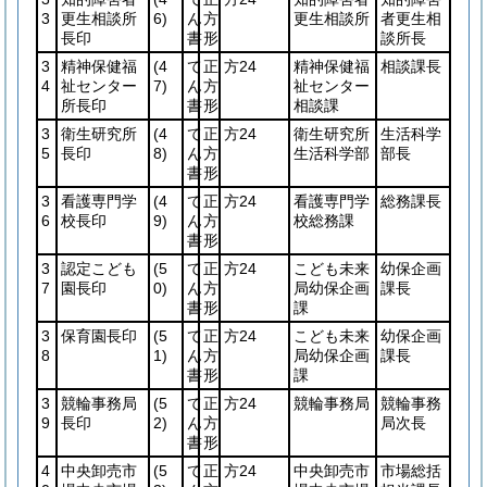
3
更生相談所
6)
ん
方
更生相談所
者更生相
長印
書
形
談所長
3
精神保健福
(4
て
正
方24
精神保健福
相談課長
4
祉センター
7)
ん
方
祉センター
所長印
書
形
相談課
3
衛生研究所
(4
て
正
方24
衛生研究所
生活科学
5
長印
8)
ん
方
生活科学部
部長
書
形
3
看護専門学
(4
て
正
方24
看護専門学
総務課長
6
校長印
9)
ん
方
校総務課
書
形
3
認定こども
(5
て
正
方24
こども未来
幼保企画
7
園長印
0)
ん
方
局幼保企画
課長
書
形
課
3
保育園長印
(5
て
正
方24
こども未来
幼保企画
8
1)
ん
方
局幼保企画
課長
書
形
課
3
競輪事務局
(5
て
正
方24
競輪事務局
競輪事務
9
長印
2)
ん
方
局次長
書
形
4
中央卸売市
(5
て
正
方24
中央卸売市
市場総括