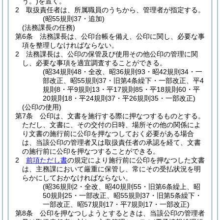
う。)
を置く。
2
取扱責任者は、所属職員のうちから、管理者が指定する。
(昭55規則37・追加)
(法務課長の任務)
第6条
法務課長は、公印台帳を備え、公印に関し、必要な事
項を整理しなければならない。
2
法務課長は、公印の保管及び使用その他公印の管理に関
し、必要な事項を適宜調査することができる。
(昭34規則48・全改、昭36規則93・昭42規則34・一
部改正、昭55規則37・旧第4条繰下・一部改正、平4
規則8・平9規則13・平17規則85・平18規則60・平
20規則18・平24規則37・平26規則35・一部改正)
(公印の使用)
第7条
公印は、文書を施行する際に押なつするものとする。
ただし、文書に、その交付の日時、場所その他の関係によ
り文書の施行前に公印を押なつしておく必要がある場合
は、当該公印の管理者又は取扱責任者の承認を経て、文書
の施行前に公印を押なつすることができる。
2
前項ただし書
の規定により施行前に公印を押なつした文書
は、主務課において厳重に保管し、常にその受払状況を明
らかにしておかなければならない。
(昭36規則2・全改、昭40規則55・旧第6条繰上、昭
50規則25・一部改正、昭55規則37・旧第5条繰下・
一部改正、昭57規則17・平7規則17・一部改正)
第8条
公印を押なつしようとするときは、当該公印の管理者