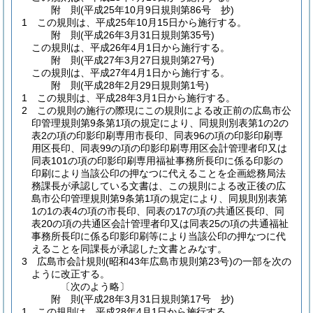
附
則
(平成25年10月9日
規則第86号 抄)
1
この規則は、平成25年10月15日から施行する。
附
則
(平成26年3月31日
規則第35号)
この規則は、平成26年4月1日から施行する。
附
則
(平成27年3月27日
規則第27号)
この規則は、平成27年4月1日から施行する。
附
則
(平成28年2月29日
規則第1号)
1
この規則は、平成28年3月1日から施行する。
2
この規則の施行の際現にこの規則による改正前の広島市公
印管理規則第9条第1項の規定により、同規則別表第1の2の
表2の項の印影印刷専用市長印、同表96の項の印影印刷専
用区長印、同表99の項の印影印刷専用区会計管理者印又は
同表101の項の印影印刷専用福祉事務所長印に係る印影の
印刷により当該公印の押なつに代えることを企画総務局法
務課長が承認している文書は、この規則による改正後の広
島市公印管理規則第9条第1項の規定により、同規則別表第
1の1の表4の項の市長印、同表の17の項の共通区長印、同
表20の項の共通区会計管理者印又は同表25の項の共通福祉
事務所長印に係る印影印刷等により当該公印の押なつに代
えることを同課長が承認した文書とみなす。
3
広島市会計規則
(昭和43年広島市規則第23号)
の一部を次の
ように改正する。
〔次のよう略〕
附
則
(平成28年3月31日
規則第17号 抄)
1
この規則は、平成28年4月1日から施行する。