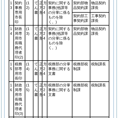
1
契約
(1
て
正
方
契約に関する
契約部物
物品契約
3
事務
2)
ん
方
2
事務
(他課等
品契約課
課長
専用
書
形
4
の分掌に係る
契約部工
工事契約
市長
ものを除
事契約課
課長
印
く。)
1
財政
(1
て
正
方
契約に関する
契約部物
物品契約
4
局専
3)
ん
方
2
事務
(他課等
品契約課
課長
用市
書
形
4
の分掌に係る
長職
ものを除
務代
く。)
理者
印
(2)
1
税務
(1
て
正
方
税務部の分掌
税務部税
税制課長
5
部専
4)
ん
方
2
事務に関する
制課
用市
書
形
4
文書
長印
1
財政
(1
て
正
方
税務部の分掌
税務部税
税制課長
6
局専
5)
ん
方
2
事務に関する
制課
用市
書
形
4
文書
長職
務代
理者
印
(3)