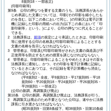
8規則18・一部改正)
(印影印刷等)
第9条
公印の押なつを要する文書のうち、法務課長があらか
じめ承認した文書については、印影
(その印影を縮小したも
のを含む。以下この条において同じ。)
の印刷又は電子計算
機に記録した印影の用紙への出力
(以下この条において「印
影印刷等」という。)
により、公印の押なつに代えることが
できる。
2
法務課長は、
前項
の規定により承認したときは、印影印刷
等に使用する公印の名称及び印影印刷等によることとする
文書の名称を告示しなければならない。
3
管理者は、印影及び印影印刷等がされた文書の偽造及び不
正使用等を防止するための措置を講じなければならない。
4
管理者は、印影印刷等によることをやめたときはその旨を
法務課長に通知し、かつ、その印影を電子計算機に記録し
ているときにあつては、その記録を電子計算機から消去し
なければならない。
(平8規則2・全改、平9規則13・平17規則85・平18
規則60・平20規則18・平24規則37・平26規則35・
平28規則1・一部改正)
(公印の新調、再調製及び廃止)
第10条
公印の新調、再調製及び廃止は、法務課長が行う。
2
再調製又は廃止のため不要となつた公印は、速やかに法務
課長に引き渡さなければならない。
(昭35規則9・旧第8条繰下、昭38規則5・旧第10条繰