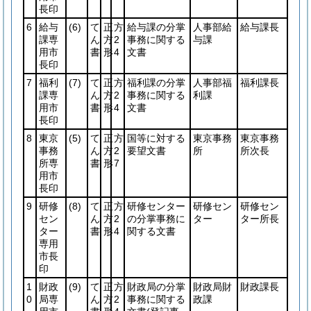
長印
6
給与
(6)
て
正
方
給与課の分掌
人事部給
給与課長
課専
ん
方
2
事務に関する
与課
用市
書
形
4
文書
長印
7
福利
(7)
て
正
方
福利課の分掌
人事部福
福利課長
課専
ん
方
2
事務に関する
利課
用市
書
形
4
文書
長印
8
東京
(5)
て
正
方
国等に対する
東京事務
東京事務
事務
ん
方
2
要望文書
所
所次長
所専
書
形
7
用市
長印
9
研修
(8)
て
正
方
研修センター
研修セン
研修セン
セン
ん
方
2
の分掌事務に
ター
ター所長
ター
書
形
4
関する文書
専用
市長
印
1
財政
(9)
て
正
方
財政局の分掌
財政局財
財政課長
0
局専
ん
方
2
事務に関する
政課