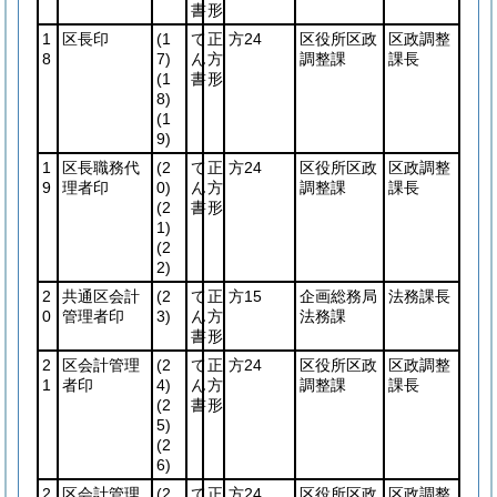
書
形
1
区長印
(1
て
正
方24
区役所区政
区政調整
8
7)
ん
方
調整課
課長
(1
書
形
8)
(1
9)
1
区長職務代
(2
て
正
方24
区役所区政
区政調整
9
理者印
0)
ん
方
調整課
課長
(2
書
形
1)
(2
2)
2
共通区会計
(2
て
正
方15
企画総務局
法務課長
0
管理者印
3)
ん
方
法務課
書
形
2
区会計管理
(2
て
正
方24
区役所区政
区政調整
1
者印
4)
ん
方
調整課
課長
(2
書
形
5)
(2
6)
2
区会計管理
(2
て
正
方24
区役所区政
区政調整