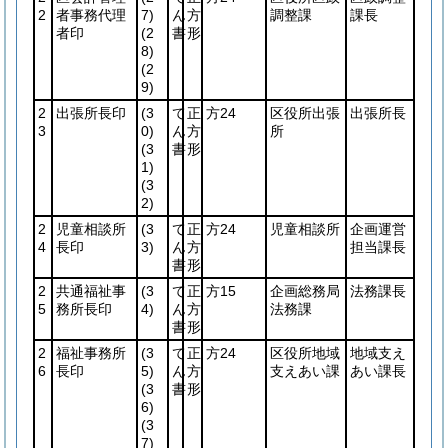
2
者事務代理
7)
ん
方
調整課
課長
者印
(2
書
形
8)
(2
9)
2
出張所長印
(3
て
正
方24
区役所出張
出張所長
3
0)
ん
方
所
(3
書
形
1)
(3
2)
2
児童相談所
(3
て
正
方24
児童相談所
企画運営
4
長印
3)
ん
方
担当課長
書
形
2
共通福祉事
(3
て
正
方15
企画総務局
法務課長
5
務所長印
4)
ん
方
法務課
書
形
2
福祉事務所
(3
て
正
方24
区役所地域
地域支え
6
長印
5)
ん
方
支えあい課
あい課長
(3
書
形
6)
(3
7)