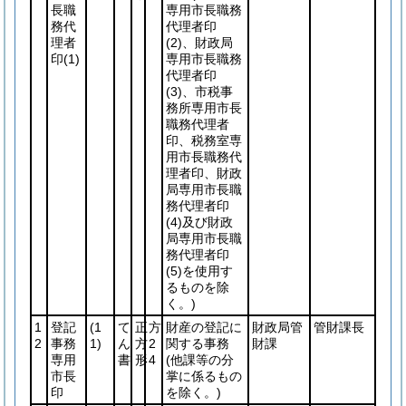
長職
専用市長職務
務代
代理者印
理者
(2)
、財政局
印
(1)
専用市長職務
代理者印
(3)
、市税事
務所専用市長
職務代理者
印、税務室専
用市長職務代
理者印、財政
局専用市長職
務代理者印
(4)
及び財政
局専用市長職
務代理者印
(5)
を使用す
るものを除
く。)
1
登記
(1
て
正
方
財産の登記に
財政局管
管財課長
2
事務
1)
ん
方
2
関する事務
財課
専用
書
形
4
(他課等の分
市長
掌に係るもの
印
を除く。)