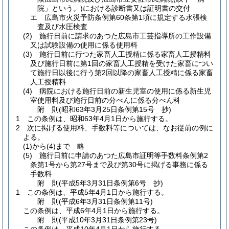
院」という。)
における診断書又は証明書の交付
エ
広島市火災予防条例第60条第1項に規定する水張検
査及び水圧検査
(2)
施行日前に請求のあつた広島市工芸指導所の工作設備
又は試験設備の使用に係る使用料
(3)
施行日前に行つた家畜人工授精に係る家畜人工授精料
及び施行日前に第1回の家畜人工授精を受けた家畜につい
て施行日以後に行う第2回以降の家畜人工授精に係る家畜
人工授精料
(4)
病院における施行日前の新生児室の使用に係る新生児
室使用料及び施行日前の分べんに係る分べん科
附
則
(昭和63年3月25日
条例第15号 抄)
1
この条例は、昭和63年4月1日から施行する。
2
次に掲げる使用料、手数料等については、なお従前の例に
よる。
(1)から(4)まで
略
(5)
施行日前に申請のあつた広島市証明等手数料条例第2
条第1号から第27号まで及び第30号に掲げる事務に係る
手数料
附
則
(平成5年3月31日
条例第6号 抄)
1
この条例は、平成5年4月1日から施行する。
附
則
(平成6年3月31日
条例第11号)
この条例は、平成6年4月1日から施行する。
附
則
(平成10年3月31日
条例第23号)