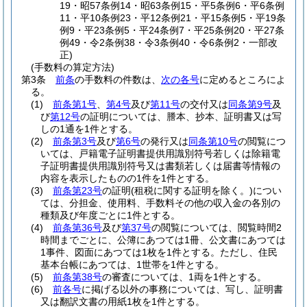
19・昭57条例14・昭63条例15・平5条例6・平6条例
11・平10条例23・平12条例21・平15条例5・平19条
例9・平23条例5・平24条例7・平25条例20・平27条
例49・令2条例38・令3条例40・令6条例2・一部改
正)
(手数料の算定方法)
第3条
前条
の手数料の件数は、
次の各号
に定めるところによ
る。
(1)
前条第1号
、
第4号
及び
第11号
の交付又は
同条第9号
及
び
第12号
の証明については、謄本、抄本、証明書又は写
しの1通を1件とする。
(2)
前条第3号
及び
第6号
の発行又は
同条第10号
の閲覧につ
いては、戸籍電子証明書提供用識別符号若しくは除籍電
子証明書提供用識別符号又は書類若しくは届書等情報の
内容を表示したものの1件を1件とする。
(3)
前条第23号
の証明
(租税に関する証明を除く。)
につい
ては、分担金、使用料、手数料その他の収入金の各別の
種類及び年度ごとに1件とする。
(4)
前条第36号
及び
第37号
の閲覧については、閲覧時間2
時間までごとに、公簿にあつては1冊、公文書にあつては
1事件、図面にあつては1枚を1件とする。
ただし、住民
基本台帳にあつては、1世帯を1件とする。
(5)
前条第38号
の審査については、1両を1件とする。
(6)
前各号
に掲げる以外の事務については、写し、証明書
又は翻訳文書の用紙1枚を1件とする。