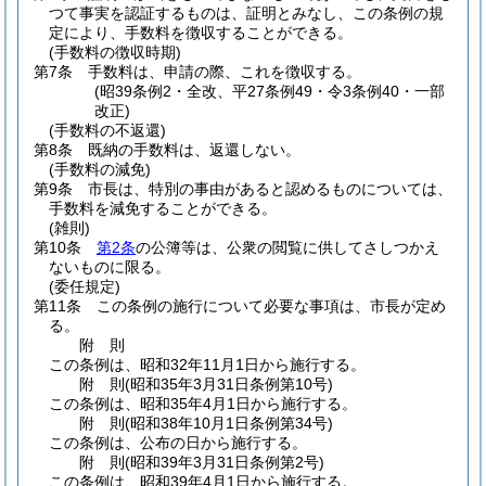
つて事実を認証するものは、証明とみなし、この条例の規
定により、手数料を徴収することができる。
(手数料の徴収時期)
第7条
手数料は、申請の際、これを徴収する。
(昭39条例2・全改、平27条例49・令3条例40・一部
改正)
(手数料の不返還)
第8条
既納の手数料は、返還しない。
(手数料の減免)
第9条
市長は、特別の事由があると認めるものについては、
手数料を減免することができる。
(雑則)
第10条
第2条
の公簿等は、公衆の閲覧に供してさしつかえ
ないものに限る。
(委任規定)
第11条
この条例の施行について必要な事項は、市長が定め
る。
附
則
この条例は、昭和32年11月1日から施行する。
附
則
(昭和35年3月31日
条例第10号)
この条例は、昭和35年4月1日から施行する。
附
則
(昭和38年10月1日
条例第34号)
この条例は、公布の日から施行する。
附
則
(昭和39年3月31日
条例第2号)
この条例は、昭和39年4月1日から施行する。