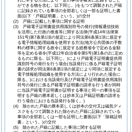
れに準ずる方法により一定の事項を確実に記録すること
ができる物を含む。以下同じ。)
をもつて調製された戸籍
に記録されている事項の全部若しくは一部を証明した書
面
(以下「戸籍証明書」という。)
の交付
(2)
戸籍に記載した事項に関する証明
(3)
戸籍電子証明書提供用識別符号の発行
(情報通信技術
を活用した行政の推進等に関する法律
(平成14年法律第
151号)
第7条第1項の規定により同法第6条第1項に規定す
る電子情報処理組織を使用する方法
(地方公共団体の手数
料の標準に関する政令に規定する総務省令で定める金額
等を定める省令
(平成12年自治省令第5号)
第1条の2に定め
るものに限る。以下同じ。)
により戸籍電子証明書提供用
識別符号の発行を行う場合
(当該発行に係る戸籍電子証明
書の請求が同法第6条第1項の規定により同項に規定する
電子情報処理組織を使用する方法により行われた場合に
限る。)
における当該発行及び戸籍電子証明書提供用識別
符号の発行に係る戸籍電子証明書の請求を行う者が同時
に当該戸籍電子証明書が証明する事項と同一の事項を証
明する戸籍の謄本若しくは抄本又は戸籍証明書の請求を
行う場合における当該発行を除く。)
(4)
除かれた戸籍の謄本若しくは抄本の交付又は磁気ディ
スクをもつて調製された除かれた戸籍に記録されている
事項の全部若しくは一部を証明した書面
(以下「除籍証明
書」という。)
の交付
(5)
除かれた戸籍に記載した事項に関する証明