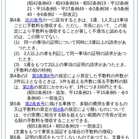
(昭42条例43・昭43条例34・昭52条例19・平12条例
21・平15条例5・平27条例49・令2条例38・令3条例
40・令6条例2・一部改正)
第4条
次の各号
の一に該当するときは、1通、1人又は1事項
ごとに手数料を徴収する。
ただし、市長において、この規
定により手数料を徴収することが著しく不適当と認めるも
のは、この限りでない。
(1)
同一の事項の証明について同時に2通以上の請求があ
つたとき。
(2)
2人以上の者を列記して同一事項の証明の請求があつ
たとき。
(3)
1通をもつて2以上の事項の証明の請求があつたとき。
(手数料の額の特例)
第4条の2
第3条第6号
の規定により算定した手数料の件数が
2件以上となるときは、1件を超える件数に係る手数料の額
は、
第2条
の規定にかかわらず、1件につき100円とする。
(昭52条例19・追加、平12条例21・平15条例5・令3
条例40・一部改正)
第5条
第2条各号
に掲げる事務で、多額の費用を要するもの
又は手数料の算定が
前4条
の規定により難いものについて
は、その実費に相当する額を超えない範囲内で市長が定め
る額の手数料を徴収することができる。
(昭51条例14・昭52条例19・一部改正)
(文書をもつて事実を認証する場合の手数料の徴収)
第6条
証明の形式をもつてしないものであつても、文書をも