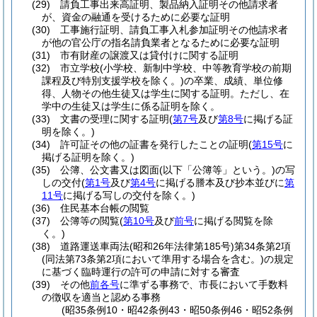
(29)
請負工事出来高証明、製品納入証明その他請求者
が、資金の融通を受けるために必要な証明
(30)
工事施行証明、請負工事入札参加証明その他請求者
が他の官公庁の指名請負業者となるために必要な証明
(31)
市有財産の譲渡又は貸付けに関する証明
(32)
市立学校
(小学校、新制中学校、中等教育学校の前期
課程及び特別支援学校を除く。)
の卒業、成績、単位修
得、人物その他生徒又は学生に関する証明。
ただし、在
学中の生徒又は学生に係る証明を除く。
(33)
文書の受理に関する証明
(
第7号
及び
第8号
に掲げる証
明を除く。)
(34)
許可証その他の証書を発行したことの証明
(
第15号
に
掲げる証明を除く。)
(35)
公簿、公文書又は図面
(以下「公簿等」という。)
の写
しの交付
(
第1号
及び
第4号
に掲げる謄本及び抄本並びに
第
11号
に掲げる写しの交付を除く。)
(36)
住民基本台帳の閲覧
(37)
公簿等の閲覧
(
第10号
及び
前号
に掲げる閲覧を除
く。)
(38)
道路運送車両法
(昭和26年法律第185号)
第34条第2項
(同法第73条第2項において準用する場合を含む。)
の規定
に基づく臨時運行の許可の申請に対する審査
(39)
その他
前各号
に準ずる事務で、市長において手数料
の徴収を適当と認める事務
(昭35条例10・昭42条例43・昭50条例46・昭52条例