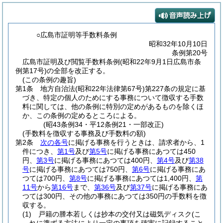
○広島市証明等手数料条例
昭和32年10月10日
条例第20号
広島市証明及び閲覧手数料条例(昭和22年9月1日広島市条
例第17号)の全部を改正する。
(この条例の趣旨)
第1条
地方自治法
(昭和22年法律第67号)
第227条の規定に基
づき、特定の個人のためにする事務について徴収する手数
料に関しては、他の条例に特別の定めがあるものを除くほ
か、この条例の定めるところによる。
(昭43条例34・平12条例21・一部改正)
(手数料を徴収する事務及び手数料の額)
第2条
次の各号
に掲げる事務を行うときは、請求者から、1
件につき、
第1号
及び
第5号
に掲げる事務にあつては450
円、
第3号
に掲げる事務にあつては400円、
第4号
及び
第38
号
に掲げる事務にあつては750円、
第6号
に掲げる事務にあ
つては700円、
第8号
に掲げる事務にあつては1,400円、
第
11号
から
第16号
まで、
第36号
及び
第37号
に掲げる事務にあ
つては300円、その他の事務にあつては350円の手数料を徴
収する。
(1)
戸籍の謄本若しくは抄本の交付又は磁気ディスク
(こ