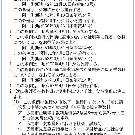
附
則
(昭和42年11月10日
条例第43号)
この条例は、公布の日から施行する。
附
則
(昭和43年7月13日
条例第34号)
この条例は、昭和43年9月1日から施行する。
附
則
(昭和50年3月26日
条例第46号)
1
この条例は、昭和50年4月1日から施行する。
2
この条例の施行の日前に請求のあつた証明等に係る手数料
については、なお従前の例による。
附
則
(昭和51年3月31日
条例第14号)
この条例は、昭和51年4月1日から施行する。
附
則
(昭和52年3月31日
条例第19号)
1
この条例は、昭和52年4月1日から施行する。
2
この条例の施行の日前に請求のあつた証明等に係る手数料
については、なお従前の例による。
附
則
(昭和57年3月24日
条例第14号)
1
この条例は、昭和57年4月1日から施行する。
2
次に掲げる手数料及び使用料については、なお従前の例に
よる。
(1)
この条例の施行の日
(以下「施行日」という。)
前に請
求又は申請のあつた次に掲げる事務に係る手数料
ア
広島市証明等手数料条例第2条第8号から第27号まで
又は第30号に掲げる事務
イ
広島市工芸指導所における検査、試験等
ウ
広島市児童療育指導センター、保健所並びに社会保
険広島市民病院及び広島市立安佐市民病院
(以下「病