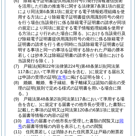
(6)
除籍電子証明書提供用識別符号の発行
(情報通信技術
を活用した行政の推進等に関する法律第7条第1項の規定
により同法第6条第1項に規定する電子情報処理組織を使
用する方法により除籍電子証明書提供用識別符号の発行
を行う場合
(当該発行に係る除籍電子証明書の請求が同項
の規定により同項に規定する電子情報処理組織を使用す
る方法により行われた場合に限る。)
における当該発行及
び除籍電子証明書提供用識別符号の発行に係る除籍電子
証明書の請求を行う者が同時に当該除籍電子証明書が証
明する事項と同一の事項を証明する除かれた戸籍の謄本
若しくは抄本又は除籍証明書の請求を行う場合における
当該発行を除く。)
(7)
戸籍法
(昭和22年法律第224号)
第48条第1項
(同法第
117条において準用する場合を含む。)
に規定する届出又
は申請の受理の証明
(
次号
に掲げる証明を除く。)
(8)
婚姻、離婚、養子縁組、養子離縁又は認知の届出の受
理の証明
(規則で定める様式の証明書を用いる場合に限
る。)
(9)
戸籍法第48条第2項
(同法第117条において準用する場
合を含む。)
に規定する届書その他市長が受理した書類に
記載した事項の証明又は同法第120条の6第1項に規定す
る届書等情報の内容の証明
(10)
前号
の届書その他市長が受理した書類の閲覧又は
同
号
の届書等情報の内容を表示したものの閲覧
(11)
住民票若しくは消除された住民票又は戸籍の附票若