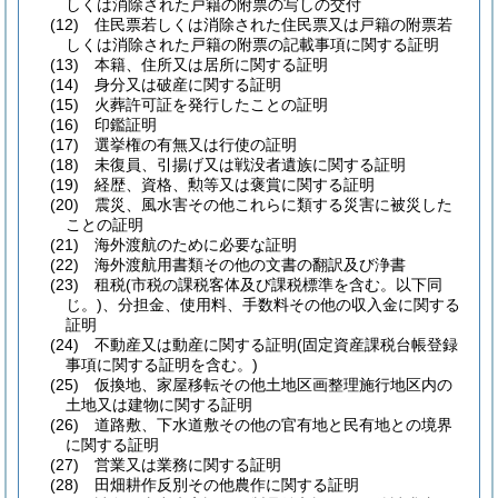
しくは消除された戸籍の附票の写しの交付
(12)
住民票若しくは消除された住民票又は戸籍の附票若
しくは消除された戸籍の附票の記載事項に関する証明
(13)
本籍、住所又は居所に関する証明
(14)
身分又は破産に関する証明
(15)
火葬許可証を発行したことの証明
(16)
印鑑証明
(17)
選挙権の有無又は行使の証明
(18)
未復員、引揚げ又は戦没者遺族に関する証明
(19)
経歴、資格、勲等又は褒賞に関する証明
(20)
震災、風水害その他これらに類する災害に被災した
ことの証明
(21)
海外渡航のために必要な証明
(22)
海外渡航用書類その他の文書の翻訳及び浄書
(23)
租税
(市税の課税客体及び課税標準を含む。以下同
じ。)
、分担金、使用料、手数料その他の収入金に関する
証明
(24)
不動産又は動産に関する証明
(固定資産課税台帳登録
事項に関する証明を含む。)
(25)
仮換地、家屋移転その他土地区画整理施行地区内の
土地又は建物に関する証明
(26)
道路敷、下水道敷その他の官有地と民有地との境界
に関する証明
(27)
営業又は業務に関する証明
(28)
田畑耕作反別その他農作に関する証明