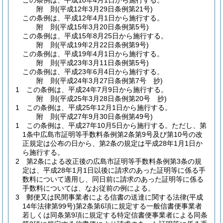
この条例は、平成10年4月1日から施行する。
附
則
(平成12年3月29日
条例第21号)
この条例は、平成12年4月1日から施行する。
附
則
(平成15年3月20日
条例第5号)
この条例は、平成15年8月25日から施行する。
附
則
(平成19年2月22日
条例第9号)
この条例は、平成19年4月1日から施行する。
附
則
(平成23年3月11日
条例第5号)
この条例は、平成23年6月4日から施行する。
附
則
(平成24年3月27日
条例第7号 抄)
1
この条例は、平成24年7月9日から施行する。
附
則
(平成25年3月28日
条例第20号 抄)
1
この条例は、平成25年12月1日から施行する。
附
則
(平成27年9月30日
条例第49号)
1
この条例は、平成27年10月5日から施行する。
ただし、第
1条中広島市証明等手数料条例第2条第9号及び第10号の改
正規定は公布の日から、第2条の規定は平成28年1月1日か
ら施行する。
2
第2条による改正後の広島市証明等手数料条例第3条の規
定は、平成28年1月1日以後に請求のあった証明等に係る手
数料について適用し、同日前に請求のあった証明等に係る
手数料については、なお従前の例による。
3
郵便又は民間事業者による信書の送達に関する法律
(平成
14年法律第99号)
第2条第6項に規定する一般信書便事業者
若しくは同条第9項に規定する特定信書便事業者による同条