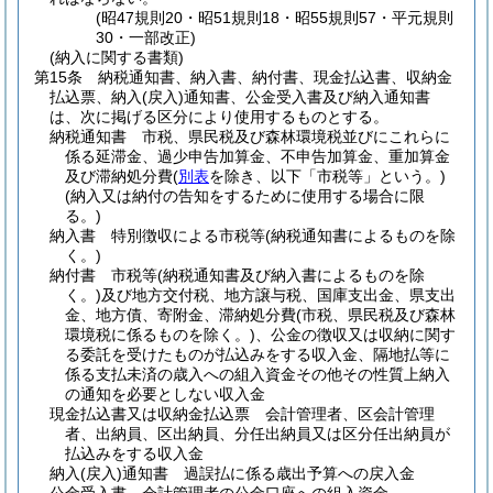
(昭47規則20・昭51規則18・昭55規則57・平元規則
30・一部改正)
(納入に関する書類)
第15条
納税通知書、納入書、納付書、現金払込書、収納金
払込票、納入
(戻入)
通知書、公金受入書及び納入通知書
は、次に掲げる区分により使用するものとする。
納税通知書 市税、県民税及び森林環境税並びにこれらに
係る延滞金、過少申告加算金、不申告加算金、重加算金
及び滞納処分費
(
別表
を除き、以下「市税等」という。)
(納入又は納付の告知をするために使用する場合に限
る。)
納入書 特別徴収による市税等
(納税通知書によるものを除
く。)
納付書 市税等
(納税通知書及び納入書によるものを除
く。)
及び地方交付税、地方譲与税、国庫支出金、県支出
金、地方債、寄附金、滞納処分費
(市税、県民税及び森林
環境税に係るものを除く。)
、公金の徴収又は収納に関す
る委託を受けたものが払込みをする収入金、隔地払等に
係る支払未済の歳入への組入資金その他その性質上納入
の通知を必要としない収入金
現金払込書又は収納金払込票 会計管理者、区会計管理
者、出納員、区出納員、分任出納員又は区分任出納員が
払込みをする収入金
納入
(戻入)
通知書 過誤払に係る歳出予算への戻入金