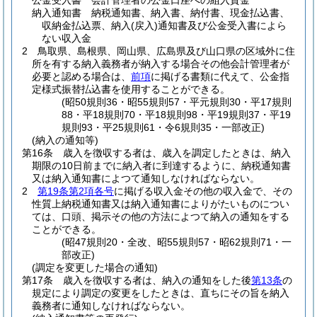
公金受入書 会計管理者の公金口座への組入資金
納入通知書 納税通知書、納入書、納付書、現金払込書、
収納金払込票、納入
(戻入)
通知書及び公金受入書によら
ない収入金
2
鳥取県、島根県、岡山県、広島県及び山口県の区域外に住
所を有する納入義務者が納入する場合その他会計管理者が
必要と認める場合は、
前項
に掲げる書類に代えて、公金指
定様式振替払込書を使用することができる。
(昭50規則36・昭55規則57・平元規則30・平17規則
88・平18規則70・平18規則98・平19規則37・平19
規則93・平25規則61・令6規則35・一部改正)
(納入の通知等)
第16条
歳入を徴収する者は、歳入を調定したときは、納入
期限の10日前までに納入者に到達するように、納税通知書
又は納入通知書によつて通知しなければならない。
2
第19条第2項各号
に掲げる収入金その他の収入金で、その
性質上納税通知書又は納入通知書によりがたいものについ
ては、口頭、掲示その他の方法によつて納入の通知をする
ことができる。
(昭47規則20・全改、昭55規則57・昭62規則71・一
部改正)
(調定を変更した場合の通知)
第17条
歳入を徴収する者は、納入の通知をした後
第13条
の
規定により調定の変更をしたときは、直ちにその旨を納入
義務者に通知しなければならない。