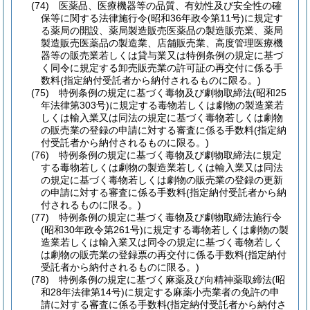
(74)
医薬品、医療機器等の品質、有効性及び安全性の確
保等に関する法律施行令
(昭和36年政令第11号)
に規定す
る薬局の開設、薬局製造販売医薬品の製造販売業、薬局
製造販売医薬品の製造業、店舗販売業、高度管理医療機
器等の販売業若しくは貸与業又は特例条例の規定に基づ
く同令に規定する卸売販売業の許可証の再交付に係る手
数料
(指定納付受託者から納付されるものに限る。)
(75)
特例条例の規定に基づく毒物及び劇物取締法
(昭和25
年法律第303号)
に規定する毒物若しくは劇物の製造業若
しくは輸入業又は同法の規定に基づく毒物若しくは劇物
の販売業の登録の申請に対する審査に係る手数料
(指定納
付受託者から納付されるものに限る。)
(76)
特例条例の規定に基づく毒物及び劇物取締法に規定
する毒物若しくは劇物の製造業若しくは輸入業又は同法
の規定に基づく毒物若しくは劇物の販売業の登録の更新
の申請に対する審査に係る手数料
(指定納付受託者から納
付されるものに限る。)
(77)
特例条例の規定に基づく毒物及び劇物取締法施行令
(昭和30年政令第261号)
に規定する毒物若しくは劇物の製
造業若しくは輸入業又は同令の規定に基づく毒物若しく
は劇物の販売業の登録票の再交付に係る手数料
(指定納付
受託者から納付されるものに限る。)
(78)
特例条例の規定に基づく麻薬及び向精神薬取締法
(昭
和28年法律第14号)
に規定する麻薬小売業者の免許の申
請に対する審査に係る手数料
(指定納付受託者から納付さ