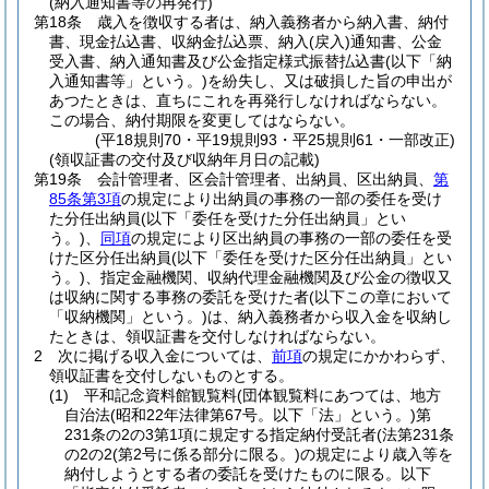
(納入通知書等の再発行)
第18条
歳入を徴収する者は、納入義務者から納入書、納付
書、現金払込書、収納金払込票、納入
(戻入)
通知書、公金
受入書、納入通知書及び公金指定様式振替払込書
(以下「納
入通知書等」という。)
を紛失し、又は破損した旨の申出が
あつたときは、直ちにこれを再発行しなければならない。
この場合、納付期限を変更してはならない。
(平18規則70・平19規則93・平25規則61・一部改正)
(領収証書の交付及び収納年月日の記載)
第19条
会計管理者、区会計管理者、出納員、区出納員、
第
85条第3項
の規定により出納員の事務の一部の委任を受け
た分任出納員
(以下「委任を受けた分任出納員」とい
う。)
、
同項
の規定により区出納員の事務の一部の委任を受
けた区分任出納員
(以下「委任を受けた区分任出納員」とい
う。)
、指定金融機関、収納代理金融機関及び公金の徴収又
は収納に関する事務の委託を受けた者
(以下この章において
「収納機関」という。)
は、納入義務者から収入金を収納し
たときは、領収証書を交付しなければならない。
2
次に掲げる収入金については、
前項
の規定にかかわらず、
領収証書を交付しないものとする。
(1)
平和記念資料館観覧料
(団体観覧料にあつては、地方
自治法
(昭和22年法律第67号。以下「法」という。)
第
231条の2の3第1項に規定する指定納付受託者
(法第231条
の2の2
(第2号に係る部分に限る。)
の規定により歳入等を
納付しようとする者の委託を受けたものに限る。以下