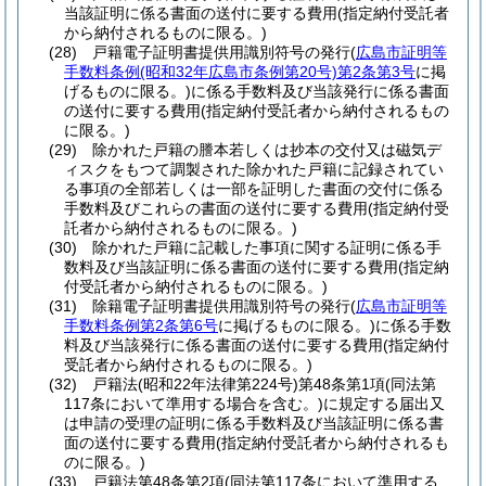
当該証明に係る書面の送付に要する費用
(指定納付受託者
から納付されるものに限る。)
(28)
戸籍電子証明書提供用識別符号の発行
(
広島市証明等
手数料条例
(昭和32年広島市条例第20号)
第2条第3号
に掲
げるものに限る。)
に係る手数料及び当該発行に係る書面
の送付に要する費用
(指定納付受託者から納付されるもの
に限る。)
(29)
除かれた戸籍の謄本若しくは抄本の交付又は磁気デ
ィスクをもつて調製された除かれた戸籍に記録されてい
る事項の全部若しくは一部を証明した書面の交付に係る
手数料及びこれらの書面の送付に要する費用
(指定納付受
託者から納付されるものに限る。)
(30)
除かれた戸籍に記載した事項に関する証明に係る手
数料及び当該証明に係る書面の送付に要する費用
(指定納
付受託者から納付されるものに限る。)
(31)
除籍電子証明書提供用識別符号の発行
(
広島市証明等
手数料条例第2条第6号
に掲げるものに限る。)
に係る手数
料及び当該発行に係る書面の送付に要する費用
(指定納付
受託者から納付されるものに限る。)
(32)
戸籍法
(昭和22年法律第224号)
第48条第1項
(同法第
117条において準用する場合を含む。)
に規定する届出又
は申請の受理の証明に係る手数料及び当該証明に係る書
面の送付に要する費用
(指定納付受託者から納付されるも
のに限る。)
(33)
戸籍法第48条第2項
(同法第117条において準用する