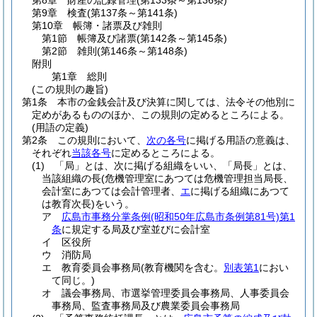
第8章
財産の記録管理
(第133条～第136条)
第9章
検査
(第137条～第141条)
第10章
帳簿・諸票及び雑則
第1節
帳簿及び諸票
(第142条～第145条)
第2節
雑則
(第146条～第148条)
附則
第1章
総則
(この規則の趣旨)
第1条
本市の金銭会計及び決算に関しては、法令その他別に
定めがあるもののほか、この規則の定めるところによる。
(用語の定義)
第2条
この規則において、
次の各号
に掲げる用語の意義は、
それぞれ
当該各号
に定めるところによる。
(1)
「局」とは、次に掲げる組織をいい、「局長」とは、
当該組織の長
(危機管理室にあつては危機管理担当局長、
会計室にあつては会計管理者、
エ
に掲げる組織にあつて
は教育次長)
をいう。
ア
広島市事務分掌条例
(昭和50年広島市条例第81号)
第1
条
に規定する局及び室並びに会計室
イ
区役所
ウ
消防局
エ
教育委員会事務局
(教育機関を含む。
別表第1
におい
て同じ。)
オ
議会事務局、市選挙管理委員会事務局、人事委員会
事務局、監査事務局及び農業委員会事務局