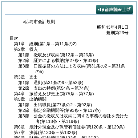
○広島市会計規則
昭和43年4月1日
規則第23号
目次
第1章
総則
(第1条～第11条の2)
第2章
収入
第1節
徴収及び収納
(第12条～第26条)
第2節
証券による収納
(第27条～第31条)
第3節
口座振替の方法による収納
(第31条の2～第31条
の5)
第3章
支出
第1節
通則
(第31条の6～第53条)
第2節
支出の特例
(第54条～第74条)
第4章
振替え及び更正
(第75条～第77条)
第5章
出納機関
第1節
出納職員
(第77条の2～第92条)
第2節
指定金融機関等
(第93条～第117条)
第3節
公金の徴収又は収納に関する事務の委託を受けた
者
(第118条・第119条)
第6章
歳計外現金及び保管有価証券
(第120条～第129条)
第7章
決算
(第130条～第132条)