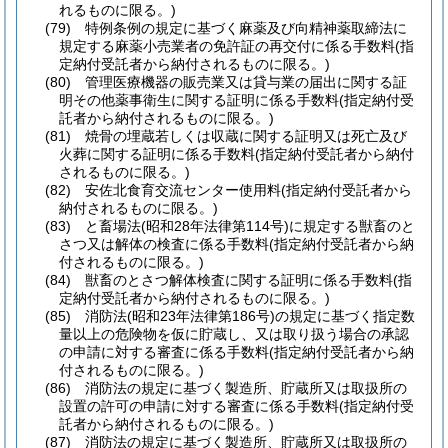
れるものに限る。)
(79)
特例条例の規定に基づく麻薬及び向精神薬取締法に
規定する麻薬小売業者の免許証の再交付に係る手数料
(指
定納付受託者から納付されるものに限る。)
(80)
管理医療機器の販売業又は貸与業の届出に関する証
明その他薬事衛生に関する証明に係る手数料
(指定納付受
託者から納付されるものに限る。)
(81)
焼骨の埋蔵若しくは収蔵に関する証明又は死亡及び
火葬に関する証明に係る手数料
(指定納付受託者から納付
されるものに限る。)
(82)
安佐北食育交流センター使用料
(指定納付受託者から
納付されるものに限る。)
(83)
と畜場法
(昭和28年法律第114号)
に規定する獣畜のと
さつ又は解体の検査に係る手数料
(指定納付受託者から納
付されるものに限る。)
(84)
獣畜のとさつ解体検査に関する証明に係る手数料
(指
定納付受託者から納付されるものに限る。)
(85)
消防法
(昭和23年法律第186号)
の規定に基づく指定数
量以上の危険物を仮に貯蔵し、又は取り扱う場合の承認
の申請に対する審査に係る手数料
(指定納付受託者から納
付されるものに限る。)
(86)
消防法の規定に基づく製造所、貯蔵所又は取扱所の
設置の許可の申請に対する審査に係る手数料
(指定納付受
託者から納付されるものに限る。)
(87)
消防法の規定に基づく製造所、貯蔵所又は取扱所の