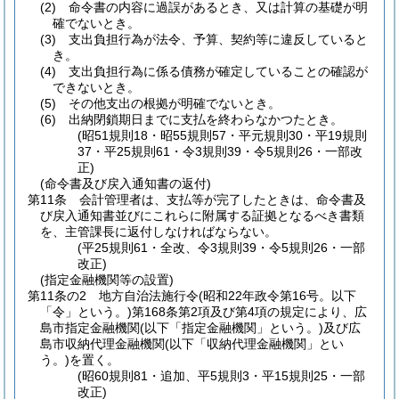
(2)
命令書の内容に過誤があるとき、又は計算の基礎が明
確でないとき。
(3)
支出負担行為が法令、予算、契約等に違反していると
き。
(4)
支出負担行為に係る債務が確定していることの確認が
できないとき。
(5)
その他支出の根拠が明確でないとき。
(6)
出納閉鎖期日までに支払を終わらなかつたとき。
(昭51規則18・昭55規則57・平元規則30・平19規則
37・平25規則61・令3規則39・令5規則26・一部改
正)
(命令書及び戻入通知書の返付)
第11条
会計管理者は、支払等が完了したときは、命令書及
び戻入通知書並びにこれらに附属する証拠となるべき書類
を、主管課長に返付しなければならない。
(平25規則61・全改、令3規則39・令5規則26・一部
改正)
(指定金融機関等の設置)
第11条の2
地方自治法施行令
(昭和22年政令第16号。以下
「令」という。)
第168条第2項及び第4項の規定により、広
島市指定金融機関
(以下「指定金融機関」という。)
及び広
島市収納代理金融機関
(以下「収納代理金融機関」とい
う。)
を置く。
(昭60規則81・追加、平5規則3・平15規則25・一部
改正)