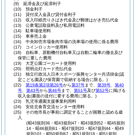
(9)
延滞金及び延滞利子
(10)
預金利子
(11)
貸付戻入金及び貸付金利子
(12)
収入印紙売りさばき代金及び郵便はがき売払代金
(13)
公衆電話取扱料及び私用電話料
(14)
駐車場使用料
(15)
車券売上金
(16)
中央卸売市場食肉市場の洗車場の使用に係る費用
(17)
コインロッカー使用料
(18)
自転車、原動機付自転車又は自動二輪車の撤去及び
保管に要した費用
(19)
大芝公園ゴーカート使用料
(20)
照明点灯カード売払代金
(21)
独立行政法人日本スポーツ振興センター共済掛金
(認
定こども園及び保育園で収納する場合に限る。)
(22)
第19条第2項第26号
から
第37号
まで、
第39号
、
第40
号
、
第43号
から
第46号
まで、
第51号
及び
第52号
に掲げる
収入金
(書面の送付に要する費用に限る。)
(23)
乳児等通園支援事業利用料
(24)
安佐北食育交流センター使用料
(25)
その他市長が事前に調定することが困難と認める歳
入
(昭43規則36・昭43規則47・昭43規則52・昭45規則
14・昭46規則61・昭47規則20・昭47規則44・昭49
規則101・昭50規則67・昭51規則18・昭51規則