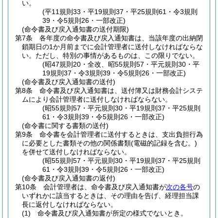
い。
(平11規則33・平19規則37・平25規則61・令3規則
39・令5規則26・一部改正)
(命令書及び戻入通知書の送付期限)
第7条
各年度の命令書及び戻入通知書は、当該年度の出納閉
鎖期日の1か月前までに会計管理者に送付しなければならな
い。
ただし、特別の事情があるものは、この限りでない。
(昭47規則20・全改、昭55規則57・平元規則30・平
19規則37・令3規則39・令5規則26・一部改正)
(命令書及び戻入通知書の送付)
第8条
命令書及び戻入通知書は、送付簿又は財務会計システ
ムにより会計管理者に送付しなければならない。
(昭55規則57・平元規則30・平19規則37・平25規則
61・令3規則39・令5規則26・一部改正)
(命令書に関する書類の送付)
第9条
命令書を会計管理者に送付するときは、支出負担行為
に必要とした書類その他の関係書類
(電磁的記録を含む。)
を併せて送付しなければならない。
(昭55規則57・平元規則30・平19規則37・平25規則
61・令3規則39・令5規則26・一部改正)
(命令書及び戻入通知書の返付)
第10条
会計管理者は、命令書及び戻入通知書が
次の各号
の
いずれかに該当するときは、その理由を告げ、経理担当課
長に返付しなければならない。
(1)
命令書及び戻入通知書が所定の様式でないとき。