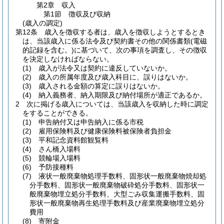
第2章
収入
第1節
徴収及び収納
(歳入の調定)
第12条
歳入を徴収する者は、歳入を徴収しようとするとき
は、当該歳入に係る法令及び契約書その他の関係書類
(電磁
的記録を含む。)
に基づいて、次の事項を調査し、その徴収
を決定しなければならない。
(1)
歳入が法令又は契約に違反していないか。
(2)
歳入の所属年度及び歳入科目に、誤りはないか。
(3)
歳入される金額の算定に誤りはないか。
(4)
納入義務者、納入期限及び納付場所が適正であるか。
2
次に掲げる歳入については、当該歳入を収納した時に調定
をすることができる。
(1)
申告納付又は申告納入に係る市税
(2)
雇用保険料及び健康保険料被保険者負担金
(3)
平和記念資料館観覧料
(4)
さん橋入場料
(5)
競輪場入場料
(6)
予防接種料
(7)
液状一般廃棄物処理手数料、固形状一般廃棄物焼却処
分手数料、固形状一般廃棄物破砕処分手数料、固形状一
般廃棄物埋立処分手数料、大型ごみ収集運搬手数料、固
形状一般廃棄物再生処理手数料及び産業廃棄物埋立処分
費用
(8)
寄附金