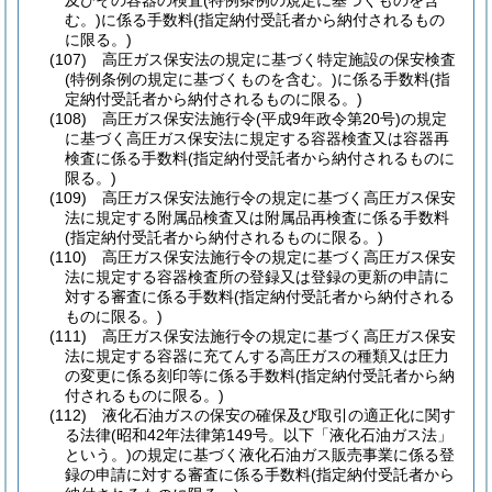
及びその容器の検査
(特例条例の規定に基づくものを含
む。)
に係る手数料
(指定納付受託者から納付されるもの
に限る。)
(107)
高圧ガス保安法の規定に基づく特定施設の保安検査
(特例条例の規定に基づくものを含む。)
に係る手数料
(指
定納付受託者から納付されるものに限る。)
(108)
高圧ガス保安法施行令
(平成9年政令第20号)
の規定
に基づく高圧ガス保安法に規定する容器検査又は容器再
検査に係る手数料
(指定納付受託者から納付されるものに
限る。)
(109)
高圧ガス保安法施行令の規定に基づく高圧ガス保安
法に規定する附属品検査又は附属品再検査に係る手数料
(指定納付受託者から納付されるものに限る。)
(110)
高圧ガス保安法施行令の規定に基づく高圧ガス保安
法に規定する容器検査所の登録又は登録の更新の申請に
対する審査に係る手数料
(指定納付受託者から納付される
ものに限る。)
(111)
高圧ガス保安法施行令の規定に基づく高圧ガス保安
法に規定する容器に充てんする高圧ガスの種類又は圧力
の変更に係る刻印等に係る手数料
(指定納付受託者から納
付されるものに限る。)
(112)
液化石油ガスの保安の確保及び取引の適正化に関す
る法律
(昭和42年法律第149号。以下「液化石油ガス法」
という。)
の規定に基づく液化石油ガス販売事業に係る登
録の申請に対する審査に係る手数料
(指定納付受託者から