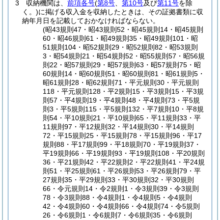
3
収納機関は、
前項各号
(
第8号
、
第10号
及び
第11号
を除
く。)
に掲げる収入金を収納したときは、その証拠書類に収
納年月日を記載しておかなければならない。
(昭43規則47・昭43規則52・昭45規則14・昭45規則
60・昭46規則61・昭49規則35・昭49規則101・昭
51規則104・昭52規則29・昭52規則82・昭53規則
3・昭54規則21・昭54規則52・昭55規則57・昭56規
則22・昭57規則29・昭57規則63・昭57規則75・昭
60規則14・昭60規則51・昭60規則81・昭61規則5・
昭61規則28・昭62規則71・平元規則30・平元規則
118・平元規則128・平2規則15・平3規則15・平3規
則57・平4規則19・平4規則48・平4規則73・平5規
則3・平5規則115・平5規則132・平7規則10・平8規
則54・平10規則21・平10規則65・平11規則33・平
11規則97・平12規則32・平14規則30・平14規則
72・平15規則25・平15規則78・平15規則96・平17
規則88・平17規則99・平18規則70・平19規則37・
平19規則66・平19規則93・平19規則108・平20規則
36・平21規則42・平22規則2・平22規則41・平24規
則51・平25規則61・平26規則53・平26規則79・平
27規則35・平29規則33・平30規則32・平30規則
66・令元規則14・令2規則1・令3規則39・令3規則
78・令3規則88・令4規則1・令4規則5・令4規則
42・令4規則60・令4規則66・令4規則74・令5規則
26・令6規則1・令6規則7・令6規則35・令6規則