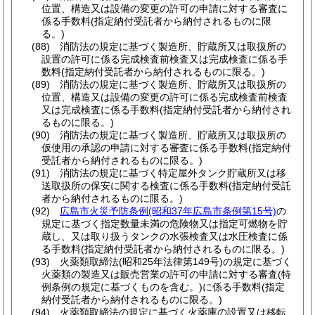
位置、構造又は設備の変更の許可の申請に対する審査に
係る手数料
(指定納付受託者から納付されるものに限
る。)
(88)
消防法の規定に基づく製造所、貯蔵所又は取扱所の
設置の許可に係る完成検査前検査又は完成検査に係る手
数料
(指定納付受託者から納付されるものに限る。)
(89)
消防法の規定に基づく製造所、貯蔵所又は取扱所の
位置、構造又は設備の変更の許可に係る完成検査前検査
又は完成検査に係る手数料
(指定納付受託者から納付され
るものに限る。)
(90)
消防法の規定に基づく製造所、貯蔵所又は取扱所の
仮使用の承認の申請に対する審査に係る手数料
(指定納付
受託者から納付されるものに限る。)
(91)
消防法の規定に基づく特定屋外タンク貯蔵所又は移
送取扱所の保安に関する検査に係る手数料
(指定納付受託
者から納付されるものに限る。)
(92)
広島市火災予防条例
(昭和37年広島市条例第15号)
の
規定に基づく指定数量未満の危険物又は指定可燃物を貯
蔵し、又は取り扱うタンクの水張検査又は水圧検査に係
る手数料
(指定納付受託者から納付されるものに限る。)
(93)
火薬類取締法
(昭和25年法律第149号)
の規定に基づく
火薬類の製造又は販売営業の許可の申請に対する審査
(特
例条例の規定に基づくものを含む。)
に係る手数料
(指定
納付受託者から納付されるものに限る。)
(94)
火薬類取締法の規定に基づく火薬庫の設置又は移転