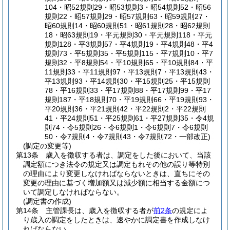
104・昭52規則29・昭53規則3・昭54規則52・昭56
規則22・昭57規則29・昭57規則63・昭59規則27・
昭60規則14・昭60規則51・昭61規則28・昭62規則
18・昭63規則19・平元規則30・平元規則118・平元
規則128・平3規則57・平4規則19・平4規則48・平4
規則73・平5規則35・平5規則115・平7規則10・平7
規則32・平8規則54・平10規則65・平10規則84・平
11規則33・平11規則97・平13規則7・平13規則43・
平13規則93・平14規則30・平15規則25・平15規則
78・平16規則33・平17規則88・平17規則99・平17
規則187・平18規則70・平19規則66・平19規則93・
平20規則36・平21規則42・平22規則2・平22規則
41・平24規則51・平25規則61・平27規則35・令4規
則74・令5規則26・令6規則1・令6規則7・令6規則
50・令7規則4・令7規則43・令7規則72・一部改正)
(調定の変更等)
第13条
歳入を徴収する者は、調定をした後において、当該
調定額につき法令の規定又は調定もれその他の誤り等特別
の理由により変更しなければならないときは、直ちにその
変更の理由に基づく増加額又は減少額に相当する金額につ
いて調定しなければならない。
(調定書の作成)
第14条
主管課長は、歳入を徴収する者が
前2条
の規定によ
り歳入の調定をしたときは、速やかに調定書を作成しなけ
ればならない。