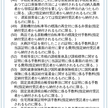
(48)
学校給食費及びこれに係る遅延損害金
(学校給食費に
あつては口座振替の方法により納付されるもの
(納入義務
者から領収証書の交付を要しない旨の申出のあつたもの
に限る。)
及び指定納付受託者から納付されるものに限
り、遅延損害金にあつては指定納付受託者から納付され
るものに限る。)
(49)
原動機付自転車等の標識の再交付に係る弁償金
(指定
納付受託者から納付されるものに限る。)
(50)
商品である原動機付自転車等の標識交付手数料
(指定
納付受託者から納付されるものに限る。)
(51)
火葬許可証を発行したことの証明に係る手数料及び
当該証明に係る書面の送付に要する費用
(指定納付受託者
から納付されるものに限る。)
(52)
市税等並びに市税の課税客体及び課税標準に関する
証明に係る手数料並びに当該証明に係る書面の送付に要
する費用
(指定納付受託者から納付されるものに限る。)
(53)
国民健康保険料及び国民健康保険税並びに国民健康
保険に係る過誤給付返還金に関する証明に係る手数料
(指
定納付受託者から納付されるものに限る。)
(54)
固定資産課税台帳登録事項に関する証明に係る手数
料
(指定納付受託者から納付されるものに限る。)
(55)
固定資産課税台帳の閲覧に係る手数料
(指定納付受託
者から納付されるものに限る。)
(56)
住宅用家屋証明申請手数料
(指定納付受託者から納付
されるものに限る。)