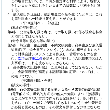
この場合においては、市長が指定する利率により、繰替え
をした日から繰戻しをした日までの日数により利子を計算
する。
4
歳入歳出外現金は、歳計現金に不足を生じたときは、これ
を歳計現金へ一時繰り替えることができる。
(平10規則21・一部改正)
(私金の混同禁止)
第4条
公金を取り扱う者は、その取り扱いに係る現金を私金
と混同してはならない。
(命令書等の改ざん等の禁止)
第5条
調定書、更正調書、不納欠損調書、命令書及び戻入通
知書
(以下「命令書等」という。)
(これらに相当するものと
して財務会計システムにより作成し、管理するものを含
む。
次項
及び
第11条
を除き、以下同じ。)
の記載事項又は入
力事項は、これを改ざんしてはならない。
2
命令書等の記載事項は、これを訂正してはならない。
ただ
し、会計管理者が指定する記載事項の訂正については、こ
の限りでない。
(平25規則61・全改)
(訳文の添付)
第6条
命令書等に附属する証拠となるべき書類
(電磁的記録
(電子的方式、磁気的方式その他人の知覚によつては認識す
ることができない方式で作られる記録をいう。以下同じ。)
を含む。)
で、外国文で記載してあるもののうち会計管理者
が必要と認めたものは、その訳文を添付しなければならな