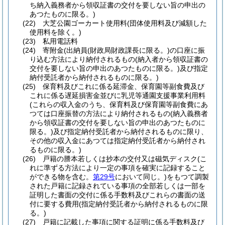
ち納入義務者から領収証書の交付を要しない旨の申出の
あつたものに限る。)
(22)
大芝公園ゴーカート使用料
(団体使用料及び減額した
使用料を除く。)
(23)
私用電話料
(24)
寄附金
(出納員
(財政局財政課長に限る。)
の口座に振
り込む方法により納付されるもの
(納入者から領収証書の
交付を要しない旨の申出のあつたものに限る。)
及び指定
納付受託者から納付されるものに限る。)
(25)
保育料及びこれに係る延滞金、保育園等副食費及び
これに係る遅延損害金並びに乳児等通園支援事業利用料
(これらの収入金のうち、保育料及び保育園等副食費にあ
つては口座振替の方法により納付されるもの
(納入義務者
から領収証書の交付を要しない旨の申出のあつたものに
限る。)
及び指定納付受託者から納付されるものに限り、
その他の収入金にあつては指定納付受託者から納付され
るものに限る。)
(26)
戸籍の謄本若しくは抄本の交付又は磁気ディスク
(こ
れに準ずる方法により一定の事項を確実に記録すること
ができる物を含む。
第29号
において同じ。)
をもつて調製
された戸籍に記録されている事項の全部若しくは一部を
証明した書面の交付に係る手数料及びこれらの書面の送
付に要する費用
(指定納付受託者から納付されるものに限
る。)
(27)
戸籍に記載した事項に関する証明に係る手数料及び