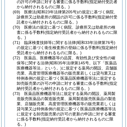
の許可の申請に対する審査に係る手数料
(指定納付受託者
から納付されるものに限る。)
(69)
医療法
(昭和23年法律第205号)
の規定に基づく病院、
診療所又は助産所の開設の許可に係る手数料
(指定納付受
託者から納付されるものに限る。)
(70)
医療法の規定に基づく病院、診療所又は助産所の検
査に係る手数料
(指定納付受託者から納付されるものに限
る。)
(71)
臨床検査技師等に関する法律
(昭和33年法律第76号)
の規定に基づく衛生検査所の登録に係る手数料
(指定納付
受託者から納付されるものに限る。)
(72)
医薬品、医療機器等の品質、有効性及び安全性の確
保等に関する法律
(昭和35年法律第145号。以下「医薬品
医療機器等法」という。)
に規定する薬局の開設、店舗販
売業、高度管理医療機器等の販売業若しくは貸与業又は
特例条例の規定に基づく医薬品医療機器等法に規定する
卸売販売業の許可の申請に対する審査に係る手数料
(指定
納付受託者から納付されるものに限る。)
(73)
医薬品医療機器等法に規定する薬局の開設、薬局製
造販売医薬品の製造販売業、薬局製造販売医薬品の製造
業、店舗販売業、高度管理医療機器等の販売業若しくは
貸与業又は特例条例の規定に基づく医薬品医療機器等法
に規定する卸売販売業の許可の更新の申請に対する審査
に係る手数料
(指定納付受託者から納付されるものに限
る。)