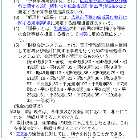
(2)
「予算事務統括課長」とは、
広島市予算の編成及び執
行に関する規則
(昭和43年広島市規則第22号)
第5条の2
に
規定する予算事務統括課長をいう。
(3)
「経理担当課長」とは、
広島市予算の編成及び執行に
関する規則第6条
に規定する経理担当課長をいう。
(4)
「課長」とは、
別表第1
の担当範囲の欄に掲げる課等
の会計事務を担当する者として
同表
に定める職位をい
う。
(5)
「財務会計システム」とは、電子情報処理組織を使用
して財務及び会計に関する事務を行うための情報処理の
システムで、会計室次長が管理するものをいう。
(昭47規則20・全改、昭48規則30・昭48規則84・昭
49規則15・昭49規則35・昭49規則63・昭49規則
97・昭49規則113・昭50規則36・昭50規則79・昭
51規則18・昭54規則21・昭54規則86・昭55規則
57・平元規則30・平元規則107・平6規則28・平7規
則32・平17規則88・平20規則36・平22規則41・平
25規則61・平26規則53・平27規則35・平29規則
33・一部改正)
(現金の繰替え)
第3条
歳計現金は、各年度及び各会計間において、相互にこ
れを一時繰り替えることができる。
2
歳計現金は、企業会計の現金に不足を生じたときは、これ
を企業会計へ一時繰り替えることができる。
3
前2項
の繰替金に対しては、利子を付けることができる。