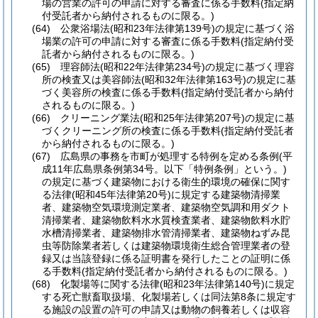
場の営業の許可の申請に対する審査に係る手数料
(指定納
付受託者から納付されるものに限る。)
(64)
公衆浴場法
(昭和23年法律第139号)
の規定に基づく浴
場業の許可の申請に対する審査に係る手数料
(指定納付受
託者から納付されるものに限る。)
(65)
理容師法
(昭和22年法律第234号)
の規定に基づく理容
所の検査又は美容師法
(昭和32年法律第163号)
の規定に基
づく美容所の検査に係る手数料
(指定納付受託者から納付
されるものに限る。)
(66)
クリーニング業法
(昭和25年法律第207号)
の規定に基
づくクリーニング所の検査に係る手数料
(指定納付受託者
から納付されるものに限る。)
(67)
広島県の事務を市町が処理する特例を定める条例
(平
成11年広島県条例第34号。以下「特例条例」という。)
の規定に基づく建築物における衛生的環境の確保に関す
る法律
(昭和45年法律第20号)
に規定する建築物清掃業
者、建築物空気環境測定業者、建築物空気調和用ダクト
清掃業者、建築物飲料水水質検査業者、建築物飲料水貯
水槽清掃業者、建築物排水管清掃業者、建築物ねずみ昆
虫等防除業者若しくは建築物環境衛生総合管理業者の登
録又は当該登録に係る証明書を発行したことの証明に係
る手数料
(指定納付受託者から納付されるものに限る。)
(68)
化製場等に関する法律
(昭和23年法律第140号)
に規定
する死亡獣畜取扱場、化製場若しくは同法第8条に規定す
る施設の設置の許可の申請又は動物の飼養若しくは収容