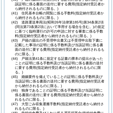
該証明に係る書面の送付に要する費用
(指定納付受託者か
ら納付されるものに限る。)
(41)
住民基本台帳の閲覧に係る手数料
(指定納付受託者か
ら納付されるものに限る。)
(42)
道路運送車両法
(昭和26年法律第185号)
第34条第2項
(同法第73条第2項において準用する場合を含む。)
の規定
に基づく臨時運行の許可の申請に対する審査に係る手数
料
(指定納付受託者から納付されるものに限る。)
(43)
戸籍の届出の不受理申出書又は不受理申出取下書に
記載した事項の証明に係る手数料及び当該証明に係る書
面の送付に要する費用
(指定納付受託者から納付されるも
のに限る。)
(44)
戸籍法第41条に規定する証書の謄本の提出があった
ことの証明に係る手数料及び当該証明に係る書面の送付
に要する費用
(指定納付受託者から納付されるものに限
る。)
(45)
婚姻要件を備えていることの証明に係る手数料及び
当該証明に係る書面の送付に要する費用
(指定納付受託者
から納付されるものに限る。)
(46)
独身であることの証明に係る手数料及び当該証明に
係る書面の送付に要する費用
(指定納付受託者から納付さ
れるものに限る。)
(47)
大型ごみ収集運搬手数料
(指定納付受託者から納付さ
れるものに限る。)