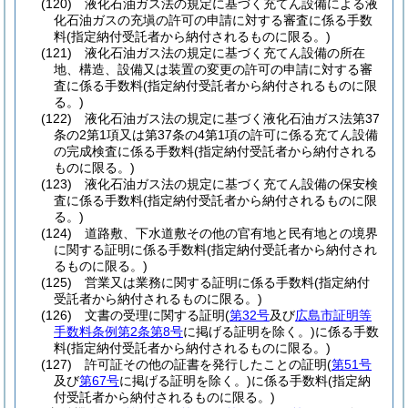
(120)
液化石油ガス法の規定に基づく充てん設備による液
化石油ガスの充塡の許可の申請に対する審査に係る手数
料
(指定納付受託者から納付されるものに限る。)
(121)
液化石油ガス法の規定に基づく充てん設備の所在
地、構造、設備又は装置の変更の許可の申請に対する審
査に係る手数料
(指定納付受託者から納付されるものに限
る。)
(122)
液化石油ガス法の規定に基づく液化石油ガス法第37
条の2第1項又は第37条の4第1項の許可に係る充てん設備
の完成検査に係る手数料
(指定納付受託者から納付される
ものに限る。)
(123)
液化石油ガス法の規定に基づく充てん設備の保安検
査に係る手数料
(指定納付受託者から納付されるものに限
る。)
(124)
道路敷、下水道敷その他の官有地と民有地との境界
に関する証明に係る手数料
(指定納付受託者から納付され
るものに限る。)
(125)
営業又は業務に関する証明に係る手数料
(指定納付
受託者から納付されるものに限る。)
(126)
文書の受理に関する証明
(
第32号
及び
広島市証明等
手数料条例第2条第8号
に掲げる証明を除く。)
に係る手数
料
(指定納付受託者から納付されるものに限る。)
(127)
許可証その他の証書を発行したことの証明
(
第51号
及び
第67号
に掲げる証明を除く。)
に係る手数料
(指定納
付受託者から納付されるものに限る。)