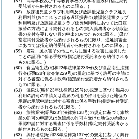
(57)
高等学校及び中等教育学校の入学者選抜料
(指定納付
受託者から納付されるものに限る。)
(58)
放課後児童クラブ利用料及び放課後児童クラブ延長
利用料並びにこれらに係る遅延損害金
(放課後児童クラブ
利用料及び放課後児童クラブ延長利用料にあつては口座
振替の方法により納付されるもの
(納入義務者から領収証
書の交付を要しない旨の申出のあつたものに限る。)
及び
指定納付受託者から納付されるものに限り、遅延損害金
にあつては指定納付受託者から納付されるものに限る。)
(59)
震災、風水害その他これらに類する災害に被災した
ことの証明に係る手数料
(指定納付受託者から納付される
ものに限る。)
(60)
食品衛生法
(昭和22年法律第233号)
及び食品衛生法施
行令
(昭和28年政令第229号)
の規定に基づく許可の申請に
対する審査に係る手数料
(指定納付受託者から納付される
ものに限る。)
(61)
温泉法
(昭和23年法律第125号)
の規定に基づく温泉の
利用の許可の申請又は温泉の利用の許可を受けた地位の
承継の承認申請に対する審査に係る手数料
(指定納付受託
者から納付されるものに限る。)
(62)
旅館業法
(昭和23年法律第138号)
の規定に基づく旅館
業の許可の申請又は旅館業の許可を受けた地位の承継の
承認申請に対する審査に係る手数料
(指定納付受託者から
納付されるものに限る。)
(63)
興行場法
(昭和23年法律第137号)
の規定に基づく興行