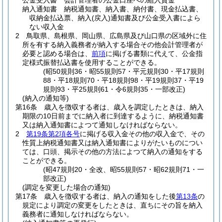
公金受入書 会計管理者の公金口座への組入資金
納入通知書 納税通知書、納入書、納付書、現金払込書、
収納金払込票、納入
(戻入)
通知書及び公金受入書によら
ない収入金
2
鳥取県、島根県、岡山県、広島県及び山口県の区域外に住
所を有する納入義務者が納入する場合その他会計管理者が
必要と認める場合は、
前項
に掲げる書類に代えて、公金指
定様式振替払込書を使用することができる。
(昭50規則36・昭55規則57・平元規則30・平17規則
88・平18規則70・平18規則98・平19規則37・平19
規則93・平25規則61・令6規則35・一部改正)
(納入の通知等)
第16条
歳入を徴収する者は、歳入を調定したときは、納入
期限の10日前までに納入者に到達するように、納税通知書
又は納入通知書によつて通知しなければならない。
2
第19条第2項各号
に掲げる収入金その他の収入金で、その
性質上納税通知書又は納入通知書によりがたいものについ
ては、口頭、掲示その他の方法によつて納入の通知をする
ことができる。
(昭47規則20・全改、昭55規則57・昭62規則71・一
部改正)
(調定を変更した場合の通知)
第17条
歳入を徴収する者は、納入の通知をした後
第13条
の
規定により調定の変更をしたときは、直ちにその旨を納入
義務者に通知しなければならない。