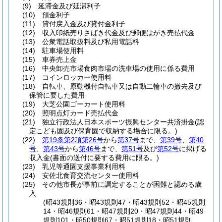
(9)
延滞金及び延滞利子
(10)
預金利子
(11)
貸付戻入金及び貸付金利子
(12)
収入印紙売りさばき代金及び郵便はがき売払代金
(13)
公衆電話取扱料及び私用電話料
(14)
駐車場使用料
(15)
車券売上金
(16)
中央卸売市場食肉市場の洗車場の使用に係る費用
(17)
コインロッカー使用料
(18)
自転車、原動機付自転車又は自動二輪車の撤去及び
保管に要した費用
(19)
大芝公園ゴーカート使用料
(20)
照明点灯カード売払代金
(21)
独立行政法人日本スポーツ振興センター共済掛金
(認
定こども園及び保育園で収納する場合に限る。)
(22)
第19条第2項第26号
から
第37号
まで、
第39号
、
第40
号
、
第43号
から
第46号
まで、
第51号
及び
第52号
に掲げる
収入金
(書面の送付に要する費用に限る。)
(23)
乳児等通園支援事業利用料
(24)
安佐北食育交流センター使用料
(25)
その他市長が事前に調定することが困難と認める歳
入
(昭43規則36・昭43規則47・昭43規則52・昭45規則
14・昭46規則61・昭47規則20・昭47規則44・昭49
規則101・昭50規則67・昭51規則18・昭51規則