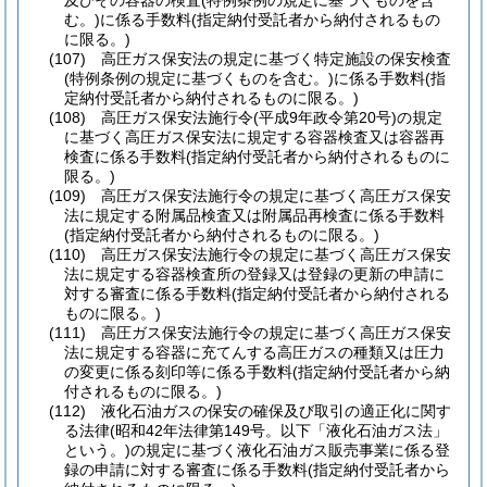
及びその容器の検査
(特例条例の規定に基づくものを含
む。)
に係る手数料
(指定納付受託者から納付されるもの
に限る。)
(107)
高圧ガス保安法の規定に基づく特定施設の保安検査
(特例条例の規定に基づくものを含む。)
に係る手数料
(指
定納付受託者から納付されるものに限る。)
(108)
高圧ガス保安法施行令
(平成9年政令第20号)
の規定
に基づく高圧ガス保安法に規定する容器検査又は容器再
検査に係る手数料
(指定納付受託者から納付されるものに
限る。)
(109)
高圧ガス保安法施行令の規定に基づく高圧ガス保安
法に規定する附属品検査又は附属品再検査に係る手数料
(指定納付受託者から納付されるものに限る。)
(110)
高圧ガス保安法施行令の規定に基づく高圧ガス保安
法に規定する容器検査所の登録又は登録の更新の申請に
対する審査に係る手数料
(指定納付受託者から納付される
ものに限る。)
(111)
高圧ガス保安法施行令の規定に基づく高圧ガス保安
法に規定する容器に充てんする高圧ガスの種類又は圧力
の変更に係る刻印等に係る手数料
(指定納付受託者から納
付されるものに限る。)
(112)
液化石油ガスの保安の確保及び取引の適正化に関す
る法律
(昭和42年法律第149号。以下「液化石油ガス法」
という。)
の規定に基づく液化石油ガス販売事業に係る登
録の申請に対する審査に係る手数料
(指定納付受託者から