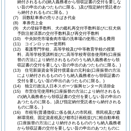
納付されるもの
(納入義務者から領収証書の交付を要しな
い旨の申出のあつたものに限る。)
及び指定納付受託者か
ら納付されるものに限る。)
(7)
回数駐車券の売りさばき代金
(8)
車券売上金
(9)
犬の登録手数料、犬の鑑札再交付手数料並びに狂犬病
予防注射済票の交付手数料及び再交付手数料
(10)
中央卸売市場食肉市場の洗車場の使用に係る費用
(11)
コインロッカー使用料
(12)
看護専門学校、高等学校及び中等教育学校の授業
料、高等学校受講料並びに高等学校寄宿舎使用料
(口座振
替の方法により納付されるもののうち納入義務者から領
収証書の交付を要しない旨の申出のあつたものに限る。)
(13)
住宅新築資金等貸付償還金の元利金
(口座振替の方法
により納付されるもののうち納入義務者から領収証書の
交付を要しない旨の申出のあつたものに限る。)
(14)
独立行政法人日本スポーツ振興センター共済掛金
(15)
市営住宅使用料
(口座振替の方法により納付されるも
の
(納入義務者から領収証書の交付を要しない旨の申出の
あつたものに限る。)
及び指定納付受託者から納付される
ものに限る。)
(16)
市税等
(普通徴収に係る個人の市民税、県民税及び森
林環境税、固定資産税及び都市計画税並びに軽自動車税
(口座振替の方法により納付されるもののうち納入義務者
から領収証書の交付を要しない旨の申出のあつたものに