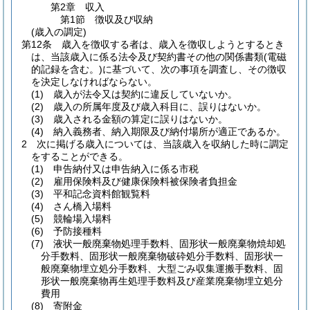
第2章
収入
第1節
徴収及び収納
(歳入の調定)
第12条
歳入を徴収する者は、歳入を徴収しようとするとき
は、当該歳入に係る法令及び契約書その他の関係書類
(電磁
的記録を含む。)
に基づいて、次の事項を調査し、その徴収
を決定しなければならない。
(1)
歳入が法令又は契約に違反していないか。
(2)
歳入の所属年度及び歳入科目に、誤りはないか。
(3)
歳入される金額の算定に誤りはないか。
(4)
納入義務者、納入期限及び納付場所が適正であるか。
2
次に掲げる歳入については、当該歳入を収納した時に調定
をすることができる。
(1)
申告納付又は申告納入に係る市税
(2)
雇用保険料及び健康保険料被保険者負担金
(3)
平和記念資料館観覧料
(4)
さん橋入場料
(5)
競輪場入場料
(6)
予防接種料
(7)
液状一般廃棄物処理手数料、固形状一般廃棄物焼却処
分手数料、固形状一般廃棄物破砕処分手数料、固形状一
般廃棄物埋立処分手数料、大型ごみ収集運搬手数料、固
形状一般廃棄物再生処理手数料及び産業廃棄物埋立処分
費用
(8)
寄附金