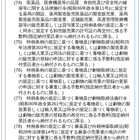
(74)
医薬品、医療機器等の品質、有効性及び安全性の確
保等に関する法律施行令
(昭和36年政令第11号)
に規定す
る薬局の開設、薬局製造販売医薬品の製造販売業、薬局
製造販売医薬品の製造業、店舗販売業、高度管理医療機
器等の販売業若しくは貸与業又は特例条例の規定に基づ
く同令に規定する卸売販売業の許可証の再交付に係る手
数料
(指定納付受託者から納付されるものに限る。)
(75)
特例条例の規定に基づく毒物及び劇物取締法
(昭和25
年法律第303号)
に規定する毒物若しくは劇物の製造業若
しくは輸入業又は同法の規定に基づく毒物若しくは劇物
の販売業の登録の申請に対する審査に係る手数料
(指定納
付受託者から納付されるものに限る。)
(76)
特例条例の規定に基づく毒物及び劇物取締法に規定
する毒物若しくは劇物の製造業若しくは輸入業又は同法
の規定に基づく毒物若しくは劇物の販売業の登録の更新
の申請に対する審査に係る手数料
(指定納付受託者から納
付されるものに限る。)
(77)
特例条例の規定に基づく毒物及び劇物取締法施行令
(昭和30年政令第261号)
に規定する毒物若しくは劇物の製
造業若しくは輸入業又は同令の規定に基づく毒物若しく
は劇物の販売業の登録票の再交付に係る手数料
(指定納付
受託者から納付されるものに限る。)
(78)
特例条例の規定に基づく麻薬及び向精神薬取締法
(昭
和28年法律第14号)
に規定する麻薬小売業者の免許の申
請に対する審査に係る手数料
(指定納付受託者から納付さ