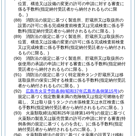
位置、構造又は設備の変更の許可の申請に対する審査に
係る手数料
(指定納付受託者から納付されるものに限
る。)
(88)
消防法の規定に基づく製造所、貯蔵所又は取扱所の
設置の許可に係る完成検査前検査又は完成検査に係る手
数料
(指定納付受託者から納付されるものに限る。)
(89)
消防法の規定に基づく製造所、貯蔵所又は取扱所の
位置、構造又は設備の変更の許可に係る完成検査前検査
又は完成検査に係る手数料
(指定納付受託者から納付され
るものに限る。)
(90)
消防法の規定に基づく製造所、貯蔵所又は取扱所の
仮使用の承認の申請に対する審査に係る手数料
(指定納付
受託者から納付されるものに限る。)
(91)
消防法の規定に基づく特定屋外タンク貯蔵所又は移
送取扱所の保安に関する検査に係る手数料
(指定納付受託
者から納付されるものに限る。)
(92)
広島市火災予防条例
(昭和37年広島市条例第15号)
の
規定に基づく指定数量未満の危険物又は指定可燃物を貯
蔵し、又は取り扱うタンクの水張検査又は水圧検査に係
る手数料
(指定納付受託者から納付されるものに限る。)
(93)
火薬類取締法
(昭和25年法律第149号)
の規定に基づく
火薬類の製造又は販売営業の許可の申請に対する審査
(特
例条例の規定に基づくものを含む。)
に係る手数料
(指定
納付受託者から納付されるものに限る。)
(94)
火薬類取締法の規定に基づく火薬庫の設置又は移転