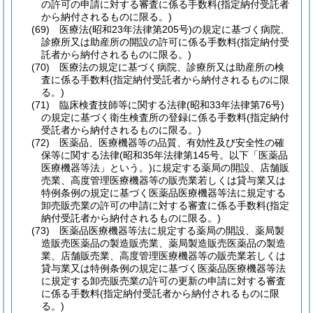
の許可の申請に対する審査に係る手数料
(指定納付受託者
から納付されるものに限る。)
(69)
医療法
(昭和23年法律第205号)
の規定に基づく病院、
診療所又は助産所の開設の許可に係る手数料
(指定納付受
託者から納付されるものに限る。)
(70)
医療法の規定に基づく病院、診療所又は助産所の検
査に係る手数料
(指定納付受託者から納付されるものに限
る。)
(71)
臨床検査技師等に関する法律
(昭和33年法律第76号)
の規定に基づく衛生検査所の登録に係る手数料
(指定納付
受託者から納付されるものに限る。)
(72)
医薬品、医療機器等の品質、有効性及び安全性の確
保等に関する法律
(昭和35年法律第145号。以下「医薬品
医療機器等法」という。)
に規定する薬局の開設、店舗販
売業、高度管理医療機器等の販売業若しくは貸与業又は
特例条例の規定に基づく医薬品医療機器等法に規定する
卸売販売業の許可の申請に対する審査に係る手数料
(指定
納付受託者から納付されるものに限る。)
(73)
医薬品医療機器等法に規定する薬局の開設、薬局製
造販売医薬品の製造販売業、薬局製造販売医薬品の製造
業、店舗販売業、高度管理医療機器等の販売業若しくは
貸与業又は特例条例の規定に基づく医薬品医療機器等法
に規定する卸売販売業の許可の更新の申請に対する審査
に係る手数料
(指定納付受託者から納付されるものに限
る。)