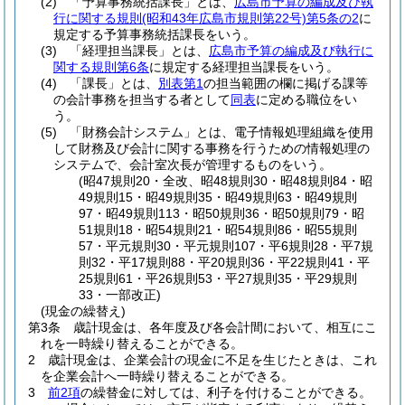
(2)
「予算事務統括課長」とは、
広島市予算の編成及び執
行に関する規則
(昭和43年広島市規則第22号)
第5条の2
に
規定する予算事務統括課長をいう。
(3)
「経理担当課長」とは、
広島市予算の編成及び執行に
関する規則第6条
に規定する経理担当課長をいう。
(4)
「課長」とは、
別表第1
の担当範囲の欄に掲げる課等
の会計事務を担当する者として
同表
に定める職位をい
う。
(5)
「財務会計システム」とは、電子情報処理組織を使用
して財務及び会計に関する事務を行うための情報処理の
システムで、会計室次長が管理するものをいう。
(昭47規則20・全改、昭48規則30・昭48規則84・昭
49規則15・昭49規則35・昭49規則63・昭49規則
97・昭49規則113・昭50規則36・昭50規則79・昭
51規則18・昭54規則21・昭54規則86・昭55規則
57・平元規則30・平元規則107・平6規則28・平7規
則32・平17規則88・平20規則36・平22規則41・平
25規則61・平26規則53・平27規則35・平29規則
33・一部改正)
(現金の繰替え)
第3条
歳計現金は、各年度及び各会計間において、相互にこ
れを一時繰り替えることができる。
2
歳計現金は、企業会計の現金に不足を生じたときは、これ
を企業会計へ一時繰り替えることができる。
3
前2項
の繰替金に対しては、利子を付けることができる。