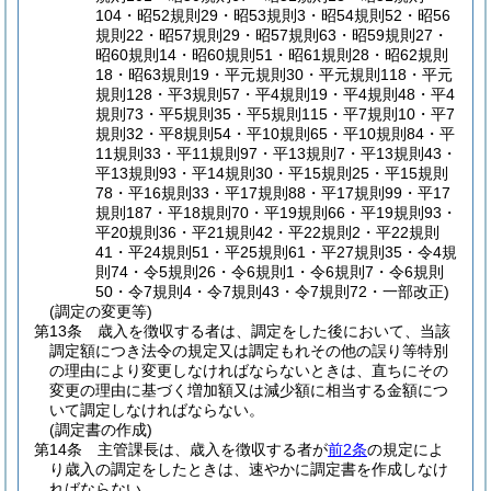
104・昭52規則29・昭53規則3・昭54規則52・昭56
規則22・昭57規則29・昭57規則63・昭59規則27・
昭60規則14・昭60規則51・昭61規則28・昭62規則
18・昭63規則19・平元規則30・平元規則118・平元
規則128・平3規則57・平4規則19・平4規則48・平4
規則73・平5規則35・平5規則115・平7規則10・平7
規則32・平8規則54・平10規則65・平10規則84・平
11規則33・平11規則97・平13規則7・平13規則43・
平13規則93・平14規則30・平15規則25・平15規則
78・平16規則33・平17規則88・平17規則99・平17
規則187・平18規則70・平19規則66・平19規則93・
平20規則36・平21規則42・平22規則2・平22規則
41・平24規則51・平25規則61・平27規則35・令4規
則74・令5規則26・令6規則1・令6規則7・令6規則
50・令7規則4・令7規則43・令7規則72・一部改正)
(調定の変更等)
第13条
歳入を徴収する者は、調定をした後において、当該
調定額につき法令の規定又は調定もれその他の誤り等特別
の理由により変更しなければならないときは、直ちにその
変更の理由に基づく増加額又は減少額に相当する金額につ
いて調定しなければならない。
(調定書の作成)
第14条
主管課長は、歳入を徴収する者が
前2条
の規定によ
り歳入の調定をしたときは、速やかに調定書を作成しなけ
ればならない。