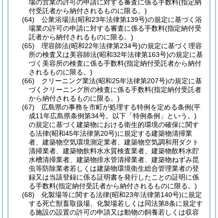
場の営業の許可の申請に対する審査に係る手数料
(指定納
付受託者から納付されるものに限る。)
(64)
公衆浴場法
(昭和23年法律第139号)
の規定に基づく浴
場業の許可の申請に対する審査に係る手数料
(指定納付受
託者から納付されるものに限る。)
(65)
理容師法
(昭和22年法律第234号)
の規定に基づく理容
所の検査又は美容師法
(昭和32年法律第163号)
の規定に基
づく美容所の検査に係る手数料
(指定納付受託者から納付
されるものに限る。)
(66)
クリーニング業法
(昭和25年法律第207号)
の規定に基
づくクリーニング所の検査に係る手数料
(指定納付受託者
から納付されるものに限る。)
(67)
広島県の事務を市町が処理する特例を定める条例
(平
成11年広島県条例第34号。以下「特例条例」という。)
の規定に基づく建築物における衛生的環境の確保に関す
る法律
(昭和45年法律第20号)
に規定する建築物清掃業
者、建築物空気環境測定業者、建築物空気調和用ダクト
清掃業者、建築物飲料水水質検査業者、建築物飲料水貯
水槽清掃業者、建築物排水管清掃業者、建築物ねずみ昆
虫等防除業者若しくは建築物環境衛生総合管理業者の登
録又は当該登録に係る証明書を発行したことの証明に係
る手数料
(指定納付受託者から納付されるものに限る。)
(68)
化製場等に関する法律
(昭和23年法律第140号)
に規定
する死亡獣畜取扱場、化製場若しくは同法第8条に規定す
る施設の設置の許可の申請又は動物の飼養若しくは収容