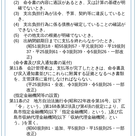
(2)
命令書の内容に過誤があるとき、又は計算の基礎が明
確でないとき。
(3)
支出負担行為が法令、予算、契約等に違反していると
き。
(4)
支出負担行為に係る債務が確定していることの確認が
できないとき。
(5)
その他支出の根拠が明確でないとき。
(6)
出納閉鎖期日までに支払を終わらなかつたとき。
(昭51規則18・昭55規則57・平元規則30・平19規則
37・平25規則61・令3規則39・令5規則26・一部改
正)
(命令書及び戻入通知書の返付)
第11条
会計管理者は、支払等が完了したときは、命令書及
び戻入通知書並びにこれらに附属する証拠となるべき書類
を、主管課長に返付しなければならない。
(平25規則61・全改、令3規則39・令5規則26・一部
改正)
(指定金融機関等の設置)
第11条の2
地方自治法施行令
(昭和22年政令第16号。以下
「令」という。)
第168条第2項及び第4項の規定により、広
島市指定金融機関
(以下「指定金融機関」という。)
及び広
島市収納代理金融機関
(以下「収納代理金融機関」とい
う。)
を置く。
(昭60規則81・追加、平5規則3・平15規則25・一部
改正)