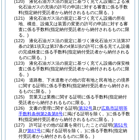
(120)
液化石油ガス法の規定に基づく充てん設備による液
化石油ガスの充塡の許可の申請に対する審査に係る手数
料
(指定納付受託者から納付されるものに限る。)
(121)
液化石油ガス法の規定に基づく充てん設備の所在
地、構造、設備又は装置の変更の許可の申請に対する審
査に係る手数料
(指定納付受託者から納付されるものに限
る。)
(122)
液化石油ガス法の規定に基づく液化石油ガス法第37
条の2第1項又は第37条の4第1項の許可に係る充てん設備
の完成検査に係る手数料
(指定納付受託者から納付される
ものに限る。)
(123)
液化石油ガス法の規定に基づく充てん設備の保安検
査に係る手数料
(指定納付受託者から納付されるものに限
る。)
(124)
道路敷、下水道敷その他の官有地と民有地との境界
に関する証明に係る手数料
(指定納付受託者から納付され
るものに限る。)
(125)
営業又は業務に関する証明に係る手数料
(指定納付
受託者から納付されるものに限る。)
(126)
文書の受理に関する証明
(
第32号
及び
広島市証明等
手数料条例第2条第8号
に掲げる証明を除く。)
に係る手数
料
(指定納付受託者から納付されるものに限る。)
(127)
許可証その他の証書を発行したことの証明
(
第51号
及び
第67号
に掲げる証明を除く。)
に係る手数料
(指定納
付受託者から納付されるものに限る。)