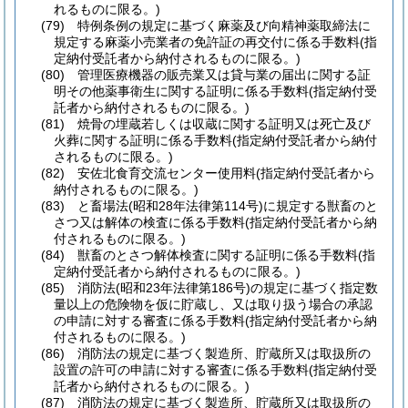
れるものに限る。)
(79)
特例条例の規定に基づく麻薬及び向精神薬取締法に
規定する麻薬小売業者の免許証の再交付に係る手数料
(指
定納付受託者から納付されるものに限る。)
(80)
管理医療機器の販売業又は貸与業の届出に関する証
明その他薬事衛生に関する証明に係る手数料
(指定納付受
託者から納付されるものに限る。)
(81)
焼骨の埋蔵若しくは収蔵に関する証明又は死亡及び
火葬に関する証明に係る手数料
(指定納付受託者から納付
されるものに限る。)
(82)
安佐北食育交流センター使用料
(指定納付受託者から
納付されるものに限る。)
(83)
と畜場法
(昭和28年法律第114号)
に規定する獣畜のと
さつ又は解体の検査に係る手数料
(指定納付受託者から納
付されるものに限る。)
(84)
獣畜のとさつ解体検査に関する証明に係る手数料
(指
定納付受託者から納付されるものに限る。)
(85)
消防法
(昭和23年法律第186号)
の規定に基づく指定数
量以上の危険物を仮に貯蔵し、又は取り扱う場合の承認
の申請に対する審査に係る手数料
(指定納付受託者から納
付されるものに限る。)
(86)
消防法の規定に基づく製造所、貯蔵所又は取扱所の
設置の許可の申請に対する審査に係る手数料
(指定納付受
託者から納付されるものに限る。)
(87)
消防法の規定に基づく製造所、貯蔵所又は取扱所の