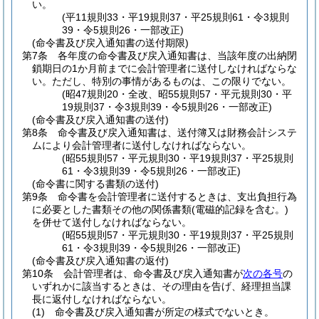
い。
(平11規則33・平19規則37・平25規則61・令3規則
39・令5規則26・一部改正)
(命令書及び戻入通知書の送付期限)
第7条
各年度の命令書及び戻入通知書は、当該年度の出納閉
鎖期日の1か月前までに会計管理者に送付しなければならな
い。
ただし、特別の事情があるものは、この限りでない。
(昭47規則20・全改、昭55規則57・平元規則30・平
19規則37・令3規則39・令5規則26・一部改正)
(命令書及び戻入通知書の送付)
第8条
命令書及び戻入通知書は、送付簿又は財務会計システ
ムにより会計管理者に送付しなければならない。
(昭55規則57・平元規則30・平19規則37・平25規則
61・令3規則39・令5規則26・一部改正)
(命令書に関する書類の送付)
第9条
命令書を会計管理者に送付するときは、支出負担行為
に必要とした書類その他の関係書類
(電磁的記録を含む。)
を併せて送付しなければならない。
(昭55規則57・平元規則30・平19規則37・平25規則
61・令3規則39・令5規則26・一部改正)
(命令書及び戻入通知書の返付)
第10条
会計管理者は、命令書及び戻入通知書が
次の各号
の
いずれかに該当するときは、その理由を告げ、経理担当課
長に返付しなければならない。
(1)
命令書及び戻入通知書が所定の様式でないとき。