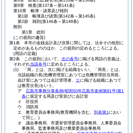
第8章
財産の記録管理
(第133条～第136条)
第9章
検査
(第137条～第141条)
第10章
帳簿・諸票及び雑則
第1節
帳簿及び諸票
(第142条～第145条)
第2節
雑則
(第146条～第148条)
附則
第1章
総則
(この規則の趣旨)
第1条
本市の金銭会計及び決算に関しては、法令その他別に
定めがあるもののほか、この規則の定めるところによる。
(用語の定義)
第2条
この規則において、
次の各号
に掲げる用語の意義は、
それぞれ
当該各号
に定めるところによる。
(1)
「局」とは、次に掲げる組織をいい、「局長」とは、
当該組織の長
(危機管理室にあつては危機管理担当局長、
会計室にあつては会計管理者、
エ
に掲げる組織にあつて
は教育次長)
をいう。
ア
広島市事務分掌条例
(昭和50年広島市条例第81号)
第1
条
に規定する局及び室並びに会計室
イ
区役所
ウ
消防局
エ
教育委員会事務局
(教育機関を含む。
別表第1
におい
て同じ。)
オ
議会事務局、市選挙管理委員会事務局、人事委員会
事務局、監査事務局及び農業委員会事務局