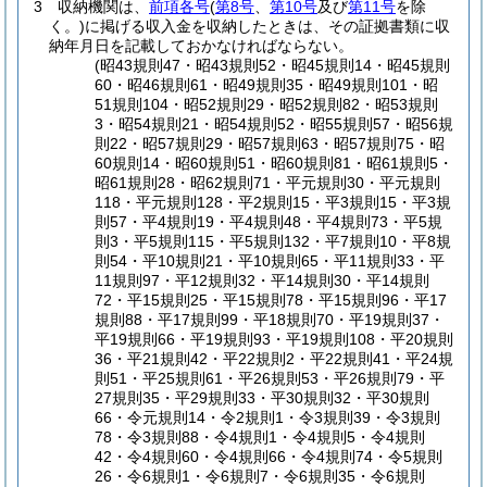
3
収納機関は、
前項各号
(
第8号
、
第10号
及び
第11号
を除
く。)
に掲げる収入金を収納したときは、その証拠書類に収
納年月日を記載しておかなければならない。
(昭43規則47・昭43規則52・昭45規則14・昭45規則
60・昭46規則61・昭49規則35・昭49規則101・昭
51規則104・昭52規則29・昭52規則82・昭53規則
3・昭54規則21・昭54規則52・昭55規則57・昭56規
則22・昭57規則29・昭57規則63・昭57規則75・昭
60規則14・昭60規則51・昭60規則81・昭61規則5・
昭61規則28・昭62規則71・平元規則30・平元規則
118・平元規則128・平2規則15・平3規則15・平3規
則57・平4規則19・平4規則48・平4規則73・平5規
則3・平5規則115・平5規則132・平7規則10・平8規
則54・平10規則21・平10規則65・平11規則33・平
11規則97・平12規則32・平14規則30・平14規則
72・平15規則25・平15規則78・平15規則96・平17
規則88・平17規則99・平18規則70・平19規則37・
平19規則66・平19規則93・平19規則108・平20規則
36・平21規則42・平22規則2・平22規則41・平24規
則51・平25規則61・平26規則53・平26規則79・平
27規則35・平29規則33・平30規則32・平30規則
66・令元規則14・令2規則1・令3規則39・令3規則
78・令3規則88・令4規則1・令4規則5・令4規則
42・令4規則60・令4規則66・令4規則74・令5規則
26・令6規則1・令6規則7・令6規則35・令6規則