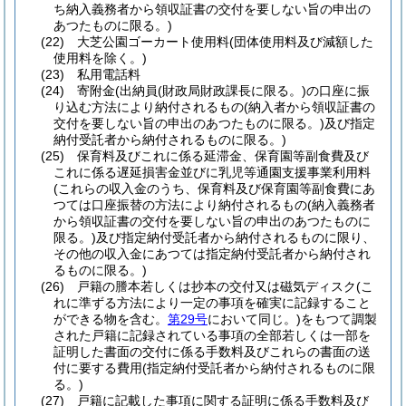
ち納入義務者から領収証書の交付を要しない旨の申出の
あつたものに限る。)
(22)
大芝公園ゴーカート使用料
(団体使用料及び減額した
使用料を除く。)
(23)
私用電話料
(24)
寄附金
(出納員
(財政局財政課長に限る。)
の口座に振
り込む方法により納付されるもの
(納入者から領収証書の
交付を要しない旨の申出のあつたものに限る。)
及び指定
納付受託者から納付されるものに限る。)
(25)
保育料及びこれに係る延滞金、保育園等副食費及び
これに係る遅延損害金並びに乳児等通園支援事業利用料
(これらの収入金のうち、保育料及び保育園等副食費にあ
つては口座振替の方法により納付されるもの
(納入義務者
から領収証書の交付を要しない旨の申出のあつたものに
限る。)
及び指定納付受託者から納付されるものに限り、
その他の収入金にあつては指定納付受託者から納付され
るものに限る。)
(26)
戸籍の謄本若しくは抄本の交付又は磁気ディスク
(こ
れに準ずる方法により一定の事項を確実に記録すること
ができる物を含む。
第29号
において同じ。)
をもつて調製
された戸籍に記録されている事項の全部若しくは一部を
証明した書面の交付に係る手数料及びこれらの書面の送
付に要する費用
(指定納付受託者から納付されるものに限
る。)
(27)
戸籍に記載した事項に関する証明に係る手数料及び