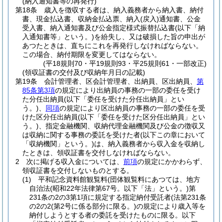
(納入通知書等の再発行)
第18条
歳入を徴収する者は、納入義務者から納入書、納付
書、現金払込書、収納金払込票、納入
(戻入)
通知書、公金
受入書、納入通知書及び公金指定様式振替払込書
(以下「納
入通知書等」という。)
を紛失し、又は破損した旨の申出が
あつたときは、直ちにこれを再発行しなければならない。
この場合、納付期限を変更してはならない。
(平18規則70・平19規則93・平25規則61・一部改正)
(領収証書の交付及び収納年月日の記載)
第19条
会計管理者、区会計管理者、出納員、区出納員、
第
85条第3項
の規定により出納員の事務の一部の委任を受け
た分任出納員
(以下「委任を受けた分任出納員」とい
う。)
、
同項
の規定により区出納員の事務の一部の委任を受
けた区分任出納員
(以下「委任を受けた区分任出納員」とい
う。)
、指定金融機関、収納代理金融機関及び公金の徴収又
は収納に関する事務の委託を受けた者
(以下この章において
「収納機関」という。)
は、納入義務者から収入金を収納し
たときは、領収証書を交付しなければならない。
2
次に掲げる収入金については、
前項
の規定にかかわらず、
領収証書を交付しないものとする。
(1)
平和記念資料館観覧料
(団体観覧料にあつては、地方
自治法
(昭和22年法律第67号。以下「法」という。)
第
231条の2の3第1項に規定する指定納付受託者
(法第231条
の2の2
(第2号に係る部分に限る。)
の規定により歳入等を
納付しようとする者の委託を受けたものに限る。以下