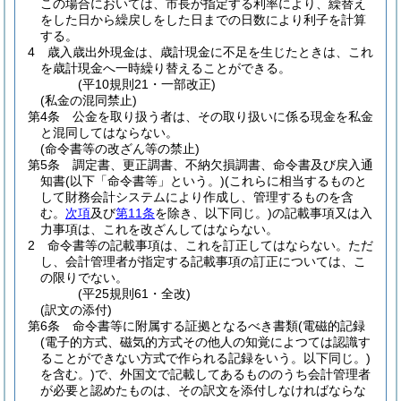
この場合においては、市長が指定する利率により、繰替え
をした日から繰戻しをした日までの日数により利子を計算
する。
4
歳入歳出外現金は、歳計現金に不足を生じたときは、これ
を歳計現金へ一時繰り替えることができる。
(平10規則21・一部改正)
(私金の混同禁止)
第4条
公金を取り扱う者は、その取り扱いに係る現金を私金
と混同してはならない。
(命令書等の改ざん等の禁止)
第5条
調定書、更正調書、不納欠損調書、命令書及び戻入通
知書
(以下「命令書等」という。)
(これらに相当するものと
して財務会計システムにより作成し、管理するものを含
む。
次項
及び
第11条
を除き、以下同じ。)
の記載事項又は入
力事項は、これを改ざんしてはならない。
2
命令書等の記載事項は、これを訂正してはならない。
ただ
し、会計管理者が指定する記載事項の訂正については、こ
の限りでない。
(平25規則61・全改)
(訳文の添付)
第6条
命令書等に附属する証拠となるべき書類
(電磁的記録
(電子的方式、磁気的方式その他人の知覚によつては認識す
ることができない方式で作られる記録をいう。以下同じ。)
を含む。)
で、外国文で記載してあるもののうち会計管理者
が必要と認めたものは、その訳文を添付しなければならな