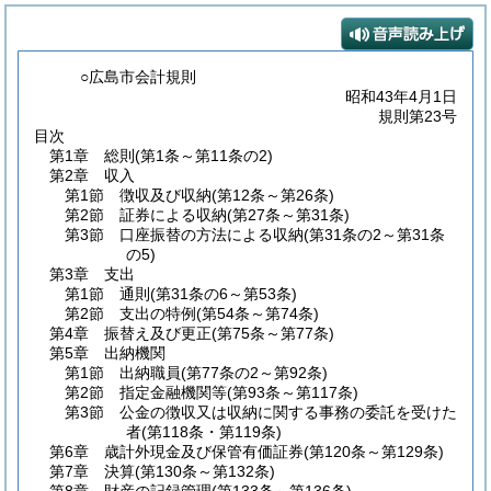
○広島市会計規則
昭和43年4月1日
規則第23号
目次
第1章
総則
(第1条～第11条の2)
第2章
収入
第1節
徴収及び収納
(第12条～第26条)
第2節
証券による収納
(第27条～第31条)
第3節
口座振替の方法による収納
(第31条の2～第31条
の5)
第3章
支出
第1節
通則
(第31条の6～第53条)
第2節
支出の特例
(第54条～第74条)
第4章
振替え及び更正
(第75条～第77条)
第5章
出納機関
第1節
出納職員
(第77条の2～第92条)
第2節
指定金融機関等
(第93条～第117条)
第3節
公金の徴収又は収納に関する事務の委託を受けた
者
(第118条・第119条)
第6章
歳計外現金及び保管有価証券
(第120条～第129条)
第7章
決算
(第130条～第132条)