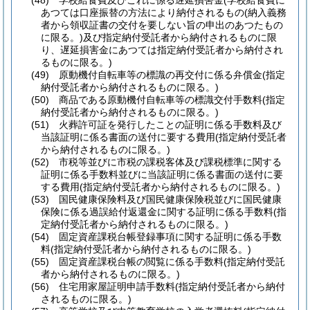
(48)
学校給食費及びこれに係る遅延損害金
(学校給食費に
あつては口座振替の方法により納付されるもの
(納入義務
者から領収証書の交付を要しない旨の申出のあつたもの
に限る。)
及び指定納付受託者から納付されるものに限
り、遅延損害金にあつては指定納付受託者から納付され
るものに限る。)
(49)
原動機付自転車等の標識の再交付に係る弁償金
(指定
納付受託者から納付されるものに限る。)
(50)
商品である原動機付自転車等の標識交付手数料
(指定
納付受託者から納付されるものに限る。)
(51)
火葬許可証を発行したことの証明に係る手数料及び
当該証明に係る書面の送付に要する費用
(指定納付受託者
から納付されるものに限る。)
(52)
市税等並びに市税の課税客体及び課税標準に関する
証明に係る手数料並びに当該証明に係る書面の送付に要
する費用
(指定納付受託者から納付されるものに限る。)
(53)
国民健康保険料及び国民健康保険税並びに国民健康
保険に係る過誤給付返還金に関する証明に係る手数料
(指
定納付受託者から納付されるものに限る。)
(54)
固定資産課税台帳登録事項に関する証明に係る手数
料
(指定納付受託者から納付されるものに限る。)
(55)
固定資産課税台帳の閲覧に係る手数料
(指定納付受託
者から納付されるものに限る。)
(56)
住宅用家屋証明申請手数料
(指定納付受託者から納付
されるものに限る。)