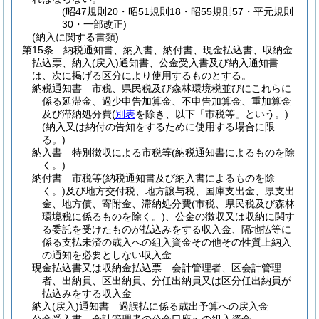
(昭47規則20・昭51規則18・昭55規則57・平元規則
30・一部改正)
(納入に関する書類)
第15条
納税通知書、納入書、納付書、現金払込書、収納金
払込票、納入
(戻入)
通知書、公金受入書及び納入通知書
は、次に掲げる区分により使用するものとする。
納税通知書 市税、県民税及び森林環境税並びにこれらに
係る延滞金、過少申告加算金、不申告加算金、重加算金
及び滞納処分費
(
別表
を除き、以下「市税等」という。)
(納入又は納付の告知をするために使用する場合に限
る。)
納入書 特別徴収による市税等
(納税通知書によるものを除
く。)
納付書 市税等
(納税通知書及び納入書によるものを除
く。)
及び地方交付税、地方譲与税、国庫支出金、県支出
金、地方債、寄附金、滞納処分費
(市税、県民税及び森林
環境税に係るものを除く。)
、公金の徴収又は収納に関す
る委託を受けたものが払込みをする収入金、隔地払等に
係る支払未済の歳入への組入資金その他その性質上納入
の通知を必要としない収入金
現金払込書又は収納金払込票 会計管理者、区会計管理
者、出納員、区出納員、分任出納員又は区分任出納員が
払込みをする収入金
納入
(戻入)
通知書 過誤払に係る歳出予算への戻入金