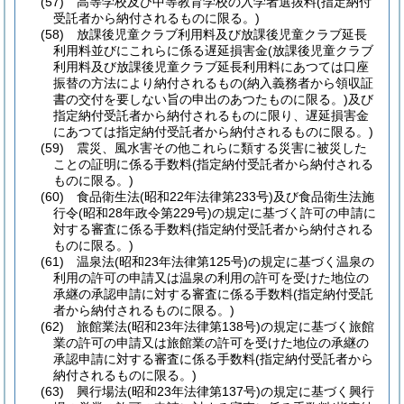
(57)
高等学校及び中等教育学校の入学者選抜料
(指定納付
受託者から納付されるものに限る。)
(58)
放課後児童クラブ利用料及び放課後児童クラブ延長
利用料並びにこれらに係る遅延損害金
(放課後児童クラブ
利用料及び放課後児童クラブ延長利用料にあつては口座
振替の方法により納付されるもの
(納入義務者から領収証
書の交付を要しない旨の申出のあつたものに限る。)
及び
指定納付受託者から納付されるものに限り、遅延損害金
にあつては指定納付受託者から納付されるものに限る。)
(59)
震災、風水害その他これらに類する災害に被災した
ことの証明に係る手数料
(指定納付受託者から納付される
ものに限る。)
(60)
食品衛生法
(昭和22年法律第233号)
及び食品衛生法施
行令
(昭和28年政令第229号)
の規定に基づく許可の申請に
対する審査に係る手数料
(指定納付受託者から納付される
ものに限る。)
(61)
温泉法
(昭和23年法律第125号)
の規定に基づく温泉の
利用の許可の申請又は温泉の利用の許可を受けた地位の
承継の承認申請に対する審査に係る手数料
(指定納付受託
者から納付されるものに限る。)
(62)
旅館業法
(昭和23年法律第138号)
の規定に基づく旅館
業の許可の申請又は旅館業の許可を受けた地位の承継の
承認申請に対する審査に係る手数料
(指定納付受託者から
納付されるものに限る。)
(63)
興行場法
(昭和23年法律第137号)
の規定に基づく興行