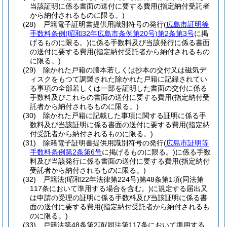
当該証明に係る書面の送付に要する費用
(指定納付受託者
から納付されるものに限る。)
(28)
戸籍電子証明書提供用識別符号の発行
(
広島市証明等
手数料条例
(昭和32年広島市条例第20号)
第2条第3号
に掲
げるものに限る。)
に係る手数料及び当該発行に係る書面
の送付に要する費用
(指定納付受託者から納付されるもの
に限る。)
(29)
除かれた戸籍の謄本若しくは抄本の交付又は磁気デ
ィスクをもつて調製された除かれた戸籍に記録されてい
る事項の全部若しくは一部を証明した書面の交付に係る
手数料及びこれらの書面の送付に要する費用
(指定納付受
託者から納付されるものに限る。)
(30)
除かれた戸籍に記載した事項に関する証明に係る手
数料及び当該証明に係る書面の送付に要する費用
(指定納
付受託者から納付されるものに限る。)
(31)
除籍電子証明書提供用識別符号の発行
(
広島市証明等
手数料条例第2条第6号
に掲げるものに限る。)
に係る手数
料及び当該発行に係る書面の送付に要する費用
(指定納付
受託者から納付されるものに限る。)
(32)
戸籍法
(昭和22年法律第224号)
第48条第1項
(同法第
117条において準用する場合を含む。)
に規定する届出又
は申請の受理の証明に係る手数料及び当該証明に係る書
面の送付に要する費用
(指定納付受託者から納付されるも
のに限る。)
(33)
戸籍法第48条第2項
(同法第117条において準用する