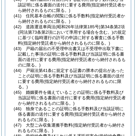
該証明に係る書面の送付に要する費用
(指定納付受託者か
ら納付されるものに限る。)
(41)
住民基本台帳の閲覧に係る手数料
(指定納付受託者か
ら納付されるものに限る。)
(42)
道路運送車両法
(昭和26年法律第185号)
第34条第2項
(同法第73条第2項において準用する場合を含む。)
の規定
に基づく臨時運行の許可の申請に対する審査に係る手数
料
(指定納付受託者から納付されるものに限る。)
(43)
戸籍の届出の不受理申出書又は不受理申出取下書に
記載した事項の証明に係る手数料及び当該証明に係る書
面の送付に要する費用
(指定納付受託者から納付されるも
のに限る。)
(44)
戸籍法第41条に規定する証書の謄本の提出があった
ことの証明に係る手数料及び当該証明に係る書面の送付
に要する費用
(指定納付受託者から納付されるものに限
る。)
(45)
婚姻要件を備えていることの証明に係る手数料及び
当該証明に係る書面の送付に要する費用
(指定納付受託者
から納付されるものに限る。)
(46)
独身であることの証明に係る手数料及び当該証明に
係る書面の送付に要する費用
(指定納付受託者から納付さ
れるものに限る。)
(47)
大型ごみ収集運搬手数料
(指定納付受託者から納付さ
れるものに限る。)