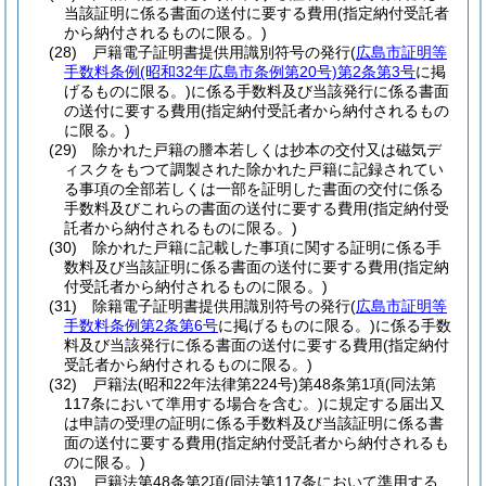
当該証明に係る書面の送付に要する費用
(指定納付受託者
から納付されるものに限る。)
(28)
戸籍電子証明書提供用識別符号の発行
(
広島市証明等
手数料条例
(昭和32年広島市条例第20号)
第2条第3号
に掲
げるものに限る。)
に係る手数料及び当該発行に係る書面
の送付に要する費用
(指定納付受託者から納付されるもの
に限る。)
(29)
除かれた戸籍の謄本若しくは抄本の交付又は磁気デ
ィスクをもつて調製された除かれた戸籍に記録されてい
る事項の全部若しくは一部を証明した書面の交付に係る
手数料及びこれらの書面の送付に要する費用
(指定納付受
託者から納付されるものに限る。)
(30)
除かれた戸籍に記載した事項に関する証明に係る手
数料及び当該証明に係る書面の送付に要する費用
(指定納
付受託者から納付されるものに限る。)
(31)
除籍電子証明書提供用識別符号の発行
(
広島市証明等
手数料条例第2条第6号
に掲げるものに限る。)
に係る手数
料及び当該発行に係る書面の送付に要する費用
(指定納付
受託者から納付されるものに限る。)
(32)
戸籍法
(昭和22年法律第224号)
第48条第1項
(同法第
117条において準用する場合を含む。)
に規定する届出又
は申請の受理の証明に係る手数料及び当該証明に係る書
面の送付に要する費用
(指定納付受託者から納付されるも
のに限る。)
(33)
戸籍法第48条第2項
(同法第117条において準用する