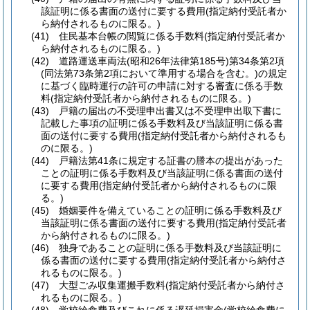
該証明に係る書面の送付に要する費用
(指定納付受託者か
ら納付されるものに限る。)
(41)
住民基本台帳の閲覧に係る手数料
(指定納付受託者か
ら納付されるものに限る。)
(42)
道路運送車両法
(昭和26年法律第185号)
第34条第2項
(同法第73条第2項において準用する場合を含む。)
の規定
に基づく臨時運行の許可の申請に対する審査に係る手数
料
(指定納付受託者から納付されるものに限る。)
(43)
戸籍の届出の不受理申出書又は不受理申出取下書に
記載した事項の証明に係る手数料及び当該証明に係る書
面の送付に要する費用
(指定納付受託者から納付されるも
のに限る。)
(44)
戸籍法第41条に規定する証書の謄本の提出があった
ことの証明に係る手数料及び当該証明に係る書面の送付
に要する費用
(指定納付受託者から納付されるものに限
る。)
(45)
婚姻要件を備えていることの証明に係る手数料及び
当該証明に係る書面の送付に要する費用
(指定納付受託者
から納付されるものに限る。)
(46)
独身であることの証明に係る手数料及び当該証明に
係る書面の送付に要する費用
(指定納付受託者から納付さ
れるものに限る。)
(47)
大型ごみ収集運搬手数料
(指定納付受託者から納付さ
れるものに限る。)