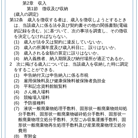
第2章
収入
第1節
徴収及び収納
(歳入の調定)
第12条
歳入を徴収する者は、歳入を徴収しようとするとき
は、当該歳入に係る法令及び契約書その他の関係書類
(電磁
的記録を含む。)
に基づいて、次の事項を調査し、その徴収
を決定しなければならない。
(1)
歳入が法令又は契約に違反していないか。
(2)
歳入の所属年度及び歳入科目に、誤りはないか。
(3)
歳入される金額の算定に誤りはないか。
(4)
納入義務者、納入期限及び納付場所が適正であるか。
2
次に掲げる歳入については、当該歳入を収納した時に調定
をすることができる。
(1)
申告納付又は申告納入に係る市税
(2)
雇用保険料及び健康保険料被保険者負担金
(3)
平和記念資料館観覧料
(4)
さん橋入場料
(5)
競輪場入場料
(6)
予防接種料
(7)
液状一般廃棄物処理手数料、固形状一般廃棄物焼却処
分手数料、固形状一般廃棄物破砕処分手数料、固形状一
般廃棄物埋立処分手数料、大型ごみ収集運搬手数料、固
形状一般廃棄物再生処理手数料及び産業廃棄物埋立処分
費用
(8)
寄附金