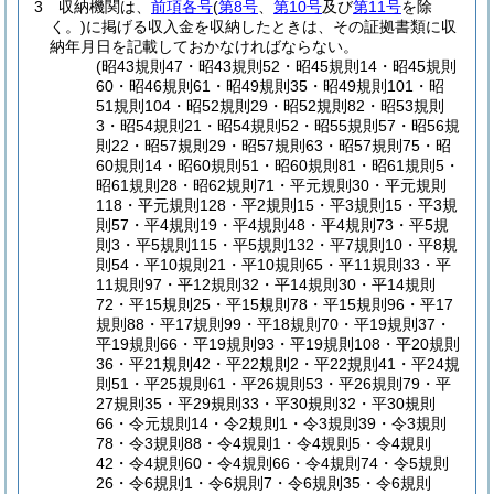
3
収納機関は、
前項各号
(
第8号
、
第10号
及び
第11号
を除
く。)
に掲げる収入金を収納したときは、その証拠書類に収
納年月日を記載しておかなければならない。
(昭43規則47・昭43規則52・昭45規則14・昭45規則
60・昭46規則61・昭49規則35・昭49規則101・昭
51規則104・昭52規則29・昭52規則82・昭53規則
3・昭54規則21・昭54規則52・昭55規則57・昭56規
則22・昭57規則29・昭57規則63・昭57規則75・昭
60規則14・昭60規則51・昭60規則81・昭61規則5・
昭61規則28・昭62規則71・平元規則30・平元規則
118・平元規則128・平2規則15・平3規則15・平3規
則57・平4規則19・平4規則48・平4規則73・平5規
則3・平5規則115・平5規則132・平7規則10・平8規
則54・平10規則21・平10規則65・平11規則33・平
11規則97・平12規則32・平14規則30・平14規則
72・平15規則25・平15規則78・平15規則96・平17
規則88・平17規則99・平18規則70・平19規則37・
平19規則66・平19規則93・平19規則108・平20規則
36・平21規則42・平22規則2・平22規則41・平24規
則51・平25規則61・平26規則53・平26規則79・平
27規則35・平29規則33・平30規則32・平30規則
66・令元規則14・令2規則1・令3規則39・令3規則
78・令3規則88・令4規則1・令4規則5・令4規則
42・令4規則60・令4規則66・令4規則74・令5規則
26・令6規則1・令6規則7・令6規則35・令6規則