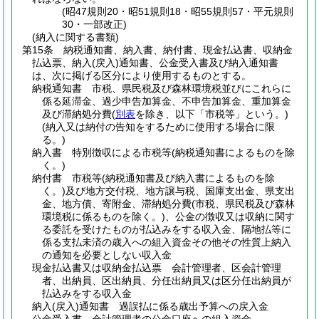
(昭47規則20・昭51規則18・昭55規則57・平元規則
30・一部改正)
(納入に関する書類)
第15条
納税通知書、納入書、納付書、現金払込書、収納金
払込票、納入
(戻入)
通知書、公金受入書及び納入通知書
は、次に掲げる区分により使用するものとする。
納税通知書 市税、県民税及び森林環境税並びにこれらに
係る延滞金、過少申告加算金、不申告加算金、重加算金
及び滞納処分費
(
別表
を除き、以下「市税等」という。)
(納入又は納付の告知をするために使用する場合に限
る。)
納入書 特別徴収による市税等
(納税通知書によるものを除
く。)
納付書 市税等
(納税通知書及び納入書によるものを除
く。)
及び地方交付税、地方譲与税、国庫支出金、県支出
金、地方債、寄附金、滞納処分費
(市税、県民税及び森林
環境税に係るものを除く。)
、公金の徴収又は収納に関す
る委託を受けたものが払込みをする収入金、隔地払等に
係る支払未済の歳入への組入資金その他その性質上納入
の通知を必要としない収入金
現金払込書又は収納金払込票 会計管理者、区会計管理
者、出納員、区出納員、分任出納員又は区分任出納員が
払込みをする収入金
納入
(戻入)
通知書 過誤払に係る歳出予算への戻入金