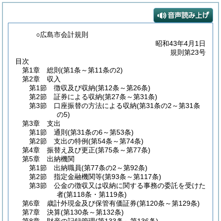
○広島市会計規則
昭和43年4月1日
規則第23号
目次
第1章
総則
(第1条～第11条の2)
第2章
収入
第1節
徴収及び収納
(第12条～第26条)
第2節
証券による収納
(第27条～第31条)
第3節
口座振替の方法による収納
(第31条の2～第31条
の5)
第3章
支出
第1節
通則
(第31条の6～第53条)
第2節
支出の特例
(第54条～第74条)
第4章
振替え及び更正
(第75条～第77条)
第5章
出納機関
第1節
出納職員
(第77条の2～第92条)
第2節
指定金融機関等
(第93条～第117条)
第3節
公金の徴収又は収納に関する事務の委託を受けた
者
(第118条・第119条)
第6章
歳計外現金及び保管有価証券
(第120条～第129条)
第7章
決算
(第130条～第132条)