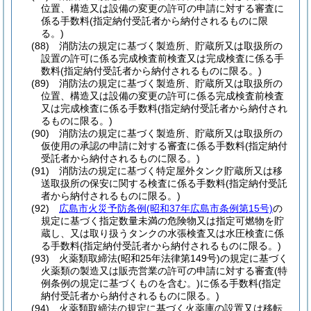
位置、構造又は設備の変更の許可の申請に対する審査に
係る手数料
(指定納付受託者から納付されるものに限
る。)
(88)
消防法の規定に基づく製造所、貯蔵所又は取扱所の
設置の許可に係る完成検査前検査又は完成検査に係る手
数料
(指定納付受託者から納付されるものに限る。)
(89)
消防法の規定に基づく製造所、貯蔵所又は取扱所の
位置、構造又は設備の変更の許可に係る完成検査前検査
又は完成検査に係る手数料
(指定納付受託者から納付され
るものに限る。)
(90)
消防法の規定に基づく製造所、貯蔵所又は取扱所の
仮使用の承認の申請に対する審査に係る手数料
(指定納付
受託者から納付されるものに限る。)
(91)
消防法の規定に基づく特定屋外タンク貯蔵所又は移
送取扱所の保安に関する検査に係る手数料
(指定納付受託
者から納付されるものに限る。)
(92)
広島市火災予防条例
(昭和37年広島市条例第15号)
の
規定に基づく指定数量未満の危険物又は指定可燃物を貯
蔵し、又は取り扱うタンクの水張検査又は水圧検査に係
る手数料
(指定納付受託者から納付されるものに限る。)
(93)
火薬類取締法
(昭和25年法律第149号)
の規定に基づく
火薬類の製造又は販売営業の許可の申請に対する審査
(特
例条例の規定に基づくものを含む。)
に係る手数料
(指定
納付受託者から納付されるものに限る。)
(94)
火薬類取締法の規定に基づく火薬庫の設置又は移転