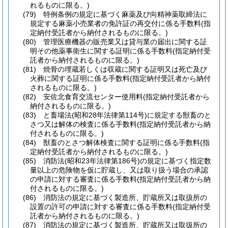
れるものに限る。)
(79)
特例条例の規定に基づく麻薬及び向精神薬取締法に
規定する麻薬小売業者の免許証の再交付に係る手数料
(指
定納付受託者から納付されるものに限る。)
(80)
管理医療機器の販売業又は貸与業の届出に関する証
明その他薬事衛生に関する証明に係る手数料
(指定納付受
託者から納付されるものに限る。)
(81)
焼骨の埋蔵若しくは収蔵に関する証明又は死亡及び
火葬に関する証明に係る手数料
(指定納付受託者から納付
されるものに限る。)
(82)
安佐北食育交流センター使用料
(指定納付受託者から
納付されるものに限る。)
(83)
と畜場法
(昭和28年法律第114号)
に規定する獣畜のと
さつ又は解体の検査に係る手数料
(指定納付受託者から納
付されるものに限る。)
(84)
獣畜のとさつ解体検査に関する証明に係る手数料
(指
定納付受託者から納付されるものに限る。)
(85)
消防法
(昭和23年法律第186号)
の規定に基づく指定数
量以上の危険物を仮に貯蔵し、又は取り扱う場合の承認
の申請に対する審査に係る手数料
(指定納付受託者から納
付されるものに限る。)
(86)
消防法の規定に基づく製造所、貯蔵所又は取扱所の
設置の許可の申請に対する審査に係る手数料
(指定納付受
託者から納付されるものに限る。)
(87)
消防法の規定に基づく製造所、貯蔵所又は取扱所の