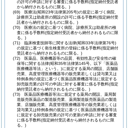
の許可の申請に対する審査に係る手数料
(指定納付受託者
から納付されるものに限る。)
(69)
医療法
(昭和23年法律第205号)
の規定に基づく病院、
診療所又は助産所の開設の許可に係る手数料
(指定納付受
託者から納付されるものに限る。)
(70)
医療法の規定に基づく病院、診療所又は助産所の検
査に係る手数料
(指定納付受託者から納付されるものに限
る。)
(71)
臨床検査技師等に関する法律
(昭和33年法律第76号)
の規定に基づく衛生検査所の登録に係る手数料
(指定納付
受託者から納付されるものに限る。)
(72)
医薬品、医療機器等の品質、有効性及び安全性の確
保等に関する法律
(昭和35年法律第145号。以下「医薬品
医療機器等法」という。)
に規定する薬局の開設、店舗販
売業、高度管理医療機器等の販売業若しくは貸与業又は
特例条例の規定に基づく医薬品医療機器等法に規定する
卸売販売業の許可の申請に対する審査に係る手数料
(指定
納付受託者から納付されるものに限る。)
(73)
医薬品医療機器等法に規定する薬局の開設、薬局製
造販売医薬品の製造販売業、薬局製造販売医薬品の製造
業、店舗販売業、高度管理医療機器等の販売業若しくは
貸与業又は特例条例の規定に基づく医薬品医療機器等法
に規定する卸売販売業の許可の更新の申請に対する審査
に係る手数料
(指定納付受託者から納付されるものに限
る。)