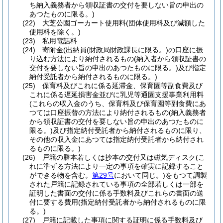
ち納入義務者から領収証書の交付を要しない旨の申出の
あつたものに限る。)
(22)
大芝公園ゴーカート使用料
(団体使用料及び減額した
使用料を除く。)
(23)
私用電話料
(24)
寄附金
(出納員
(財政局財政課長に限る。)
の口座に振
り込む方法により納付されるもの
(納入者から領収証書の
交付を要しない旨の申出のあつたものに限る。)
及び指定
納付受託者から納付されるものに限る。)
(25)
保育料及びこれに係る延滞金、保育園等副食費及び
これに係る遅延損害金並びに乳児等通園支援事業利用料
(これらの収入金のうち、保育料及び保育園等副食費にあ
つては口座振替の方法により納付されるもの
(納入義務者
から領収証書の交付を要しない旨の申出のあつたものに
限る。)
及び指定納付受託者から納付されるものに限り、
その他の収入金にあつては指定納付受託者から納付され
るものに限る。)
(26)
戸籍の謄本若しくは抄本の交付又は磁気ディスク
(こ
れに準ずる方法により一定の事項を確実に記録すること
ができる物を含む。
第29号
において同じ。)
をもつて調製
された戸籍に記録されている事項の全部若しくは一部を
証明した書面の交付に係る手数料及びこれらの書面の送
付に要する費用
(指定納付受託者から納付されるものに限
る。)
(27)
戸籍に記載した事項に関する証明に係る手数料及び