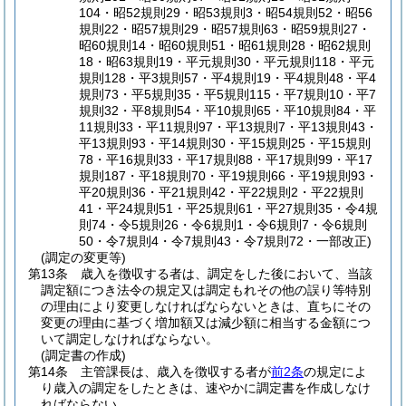
104・昭52規則29・昭53規則3・昭54規則52・昭56
規則22・昭57規則29・昭57規則63・昭59規則27・
昭60規則14・昭60規則51・昭61規則28・昭62規則
18・昭63規則19・平元規則30・平元規則118・平元
規則128・平3規則57・平4規則19・平4規則48・平4
規則73・平5規則35・平5規則115・平7規則10・平7
規則32・平8規則54・平10規則65・平10規則84・平
11規則33・平11規則97・平13規則7・平13規則43・
平13規則93・平14規則30・平15規則25・平15規則
78・平16規則33・平17規則88・平17規則99・平17
規則187・平18規則70・平19規則66・平19規則93・
平20規則36・平21規則42・平22規則2・平22規則
41・平24規則51・平25規則61・平27規則35・令4規
則74・令5規則26・令6規則1・令6規則7・令6規則
50・令7規則4・令7規則43・令7規則72・一部改正)
(調定の変更等)
第13条
歳入を徴収する者は、調定をした後において、当該
調定額につき法令の規定又は調定もれその他の誤り等特別
の理由により変更しなければならないときは、直ちにその
変更の理由に基づく増加額又は減少額に相当する金額につ
いて調定しなければならない。
(調定書の作成)
第14条
主管課長は、歳入を徴収する者が
前2条
の規定によ
り歳入の調定をしたときは、速やかに調定書を作成しなけ
ればならない。