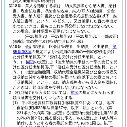
(納入通知書等の再発行)
第18条
歳入を徴収する者は、納入義務者から納入書、納付
書、現金払込書、収納金払込票、納入
(戻入)
通知書、公金
受入書、納入通知書及び公金指定様式振替払込書
(以下「納
入通知書等」という。)
を紛失し、又は破損した旨の申出が
あつたときは、直ちにこれを再発行しなければならない。
この場合、納付期限を変更してはならない。
(平18規則70・平19規則93・平25規則61・一部改正)
(領収証書の交付及び収納年月日の記載)
第19条
会計管理者、区会計管理者、出納員、区出納員、
第
85条第3項
の規定により出納員の事務の一部の委任を受け
た分任出納員
(以下「委任を受けた分任出納員」とい
う。)
、
同項
の規定により区出納員の事務の一部の委任を受
けた区分任出納員
(以下「委任を受けた区分任出納員」とい
う。)
、指定金融機関、収納代理金融機関及び公金の徴収又
は収納に関する事務の委託を受けた者
(以下この章において
「収納機関」という。)
は、納入義務者から収入金を収納し
たときは、領収証書を交付しなければならない。
2
次に掲げる収入金については、
前項
の規定にかかわらず、
領収証書を交付しないものとする。
(1)
平和記念資料館観覧料
(団体観覧料にあつては、地方
自治法
(昭和22年法律第67号。以下「法」という。)
第
231条の2の3第1項に規定する指定納付受託者
(法第231条
の2の2
(第2号に係る部分に限る。)
の規定により歳入等を
納付しようとする者の委託を受けたものに限る。以下