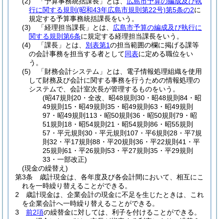
(2)
「予算事務統括課長」とは、
広島市予算の編成及び執
行に関する規則
(昭和43年広島市規則第22号)
第5条の2
に
規定する予算事務統括課長をいう。
(3)
「経理担当課長」とは、
広島市予算の編成及び執行に
関する規則第6条
に規定する経理担当課長をいう。
(4)
「課長」とは、
別表第1
の担当範囲の欄に掲げる課等
の会計事務を担当する者として
同表
に定める職位をい
う。
(5)
「財務会計システム」とは、電子情報処理組織を使用
して財務及び会計に関する事務を行うための情報処理の
システムで、会計室次長が管理するものをいう。
(昭47規則20・全改、昭48規則30・昭48規則84・昭
49規則15・昭49規則35・昭49規則63・昭49規則
97・昭49規則113・昭50規則36・昭50規則79・昭
51規則18・昭54規則21・昭54規則86・昭55規則
57・平元規則30・平元規則107・平6規則28・平7規
則32・平17規則88・平20規則36・平22規則41・平
25規則61・平26規則53・平27規則35・平29規則
33・一部改正)
(現金の繰替え)
第3条
歳計現金は、各年度及び各会計間において、相互にこ
れを一時繰り替えることができる。
2
歳計現金は、企業会計の現金に不足を生じたときは、これ
を企業会計へ一時繰り替えることができる。
3
前2項
の繰替金に対しては、利子を付けることができる。