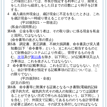
この場合においては、市長が指定する利率により、繰替え
をした日から繰戻しをした日までの日数により利子を計算
する。
4
歳入歳出外現金は、歳計現金に不足を生じたときは、これ
を歳計現金へ一時繰り替えることができる。
(平10規則21・一部改正)
(私金の混同禁止)
第4条
公金を取り扱う者は、その取り扱いに係る現金を私金
と混同してはならない。
(命令書等の改ざん等の禁止)
第5条
調定書、更正調書、不納欠損調書、命令書及び戻入通
知書
(以下「命令書等」という。)
(これらに相当するものと
して財務会計システムにより作成し、管理するものを含
む。
次項
及び
第11条
を除き、以下同じ。)
の記載事項又は入
力事項は、これを改ざんしてはならない。
2
命令書等の記載事項は、これを訂正してはならない。
ただ
し、会計管理者が指定する記載事項の訂正については、こ
の限りでない。
(平25規則61・全改)
(訳文の添付)
第6条
命令書等に附属する証拠となるべき書類
(電磁的記録
(電子的方式、磁気的方式その他人の知覚によつては認識す
ることができない方式で作られる記録をいう。以下同じ。)
を含む。)
で、外国文で記載してあるもののうち会計管理者
が必要と認めたものは、その訳文を添付しなければならな