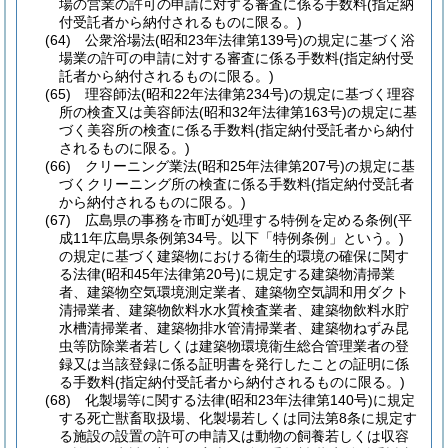
場の営業の許可の申請に対する審査に係る手数料
(指定納
付受託者から納付されるものに限る。)
(64)
公衆浴場法
(昭和23年法律第139号)
の規定に基づく浴
場業の許可の申請に対する審査に係る手数料
(指定納付受
託者から納付されるものに限る。)
(65)
理容師法
(昭和22年法律第234号)
の規定に基づく理容
所の検査又は美容師法
(昭和32年法律第163号)
の規定に基
づく美容所の検査に係る手数料
(指定納付受託者から納付
されるものに限る。)
(66)
クリーニング業法
(昭和25年法律第207号)
の規定に基
づくクリーニング所の検査に係る手数料
(指定納付受託者
から納付されるものに限る。)
(67)
広島県の事務を市町が処理する特例を定める条例
(平
成11年広島県条例第34号。以下「特例条例」という。)
の規定に基づく建築物における衛生的環境の確保に関す
る法律
(昭和45年法律第20号)
に規定する建築物清掃業
者、建築物空気環境測定業者、建築物空気調和用ダクト
清掃業者、建築物飲料水水質検査業者、建築物飲料水貯
水槽清掃業者、建築物排水管清掃業者、建築物ねずみ昆
虫等防除業者若しくは建築物環境衛生総合管理業者の登
録又は当該登録に係る証明書を発行したことの証明に係
る手数料
(指定納付受託者から納付されるものに限る。)
(68)
化製場等に関する法律
(昭和23年法律第140号)
に規定
する死亡獣畜取扱場、化製場若しくは同法第8条に規定す
る施設の設置の許可の申請又は動物の飼養若しくは収容