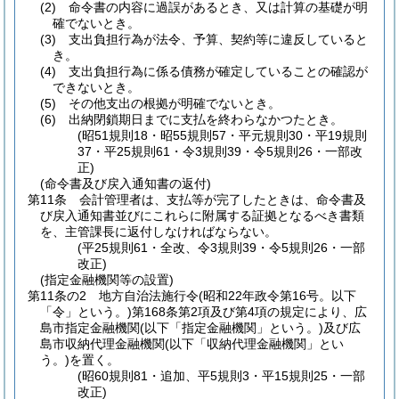
(2)
命令書の内容に過誤があるとき、又は計算の基礎が明
確でないとき。
(3)
支出負担行為が法令、予算、契約等に違反していると
き。
(4)
支出負担行為に係る債務が確定していることの確認が
できないとき。
(5)
その他支出の根拠が明確でないとき。
(6)
出納閉鎖期日までに支払を終わらなかつたとき。
(昭51規則18・昭55規則57・平元規則30・平19規則
37・平25規則61・令3規則39・令5規則26・一部改
正)
(命令書及び戻入通知書の返付)
第11条
会計管理者は、支払等が完了したときは、命令書及
び戻入通知書並びにこれらに附属する証拠となるべき書類
を、主管課長に返付しなければならない。
(平25規則61・全改、令3規則39・令5規則26・一部
改正)
(指定金融機関等の設置)
第11条の2
地方自治法施行令
(昭和22年政令第16号。以下
「令」という。)
第168条第2項及び第4項の規定により、広
島市指定金融機関
(以下「指定金融機関」という。)
及び広
島市収納代理金融機関
(以下「収納代理金融機関」とい
う。)
を置く。
(昭60規則81・追加、平5規則3・平15規則25・一部
改正)