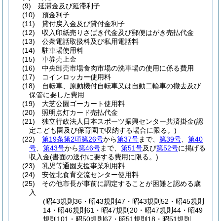
(9)
延滞金及び延滞利子
(10)
預金利子
(11)
貸付戻入金及び貸付金利子
(12)
収入印紙売りさばき代金及び郵便はがき売払代金
(13)
公衆電話取扱料及び私用電話料
(14)
駐車場使用料
(15)
車券売上金
(16)
中央卸売市場食肉市場の洗車場の使用に係る費用
(17)
コインロッカー使用料
(18)
自転車、原動機付自転車又は自動二輪車の撤去及び
保管に要した費用
(19)
大芝公園ゴーカート使用料
(20)
照明点灯カード売払代金
(21)
独立行政法人日本スポーツ振興センター共済掛金
(認
定こども園及び保育園で収納する場合に限る。)
(22)
第19条第2項第26号
から
第37号
まで、
第39号
、
第40
号
、
第43号
から
第46号
まで、
第51号
及び
第52号
に掲げる
収入金
(書面の送付に要する費用に限る。)
(23)
乳児等通園支援事業利用料
(24)
安佐北食育交流センター使用料
(25)
その他市長が事前に調定することが困難と認める歳
入
(昭43規則36・昭43規則47・昭43規則52・昭45規則
14・昭46規則61・昭47規則20・昭47規則44・昭49
規則101・昭50規則67・昭51規則18・昭51規則