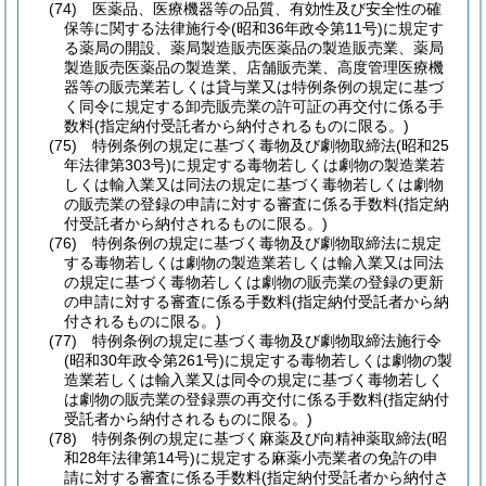
(74)
医薬品、医療機器等の品質、有効性及び安全性の確
保等に関する法律施行令
(昭和36年政令第11号)
に規定す
る薬局の開設、薬局製造販売医薬品の製造販売業、薬局
製造販売医薬品の製造業、店舗販売業、高度管理医療機
器等の販売業若しくは貸与業又は特例条例の規定に基づ
く同令に規定する卸売販売業の許可証の再交付に係る手
数料
(指定納付受託者から納付されるものに限る。)
(75)
特例条例の規定に基づく毒物及び劇物取締法
(昭和25
年法律第303号)
に規定する毒物若しくは劇物の製造業若
しくは輸入業又は同法の規定に基づく毒物若しくは劇物
の販売業の登録の申請に対する審査に係る手数料
(指定納
付受託者から納付されるものに限る。)
(76)
特例条例の規定に基づく毒物及び劇物取締法に規定
する毒物若しくは劇物の製造業若しくは輸入業又は同法
の規定に基づく毒物若しくは劇物の販売業の登録の更新
の申請に対する審査に係る手数料
(指定納付受託者から納
付されるものに限る。)
(77)
特例条例の規定に基づく毒物及び劇物取締法施行令
(昭和30年政令第261号)
に規定する毒物若しくは劇物の製
造業若しくは輸入業又は同令の規定に基づく毒物若しく
は劇物の販売業の登録票の再交付に係る手数料
(指定納付
受託者から納付されるものに限る。)
(78)
特例条例の規定に基づく麻薬及び向精神薬取締法
(昭
和28年法律第14号)
に規定する麻薬小売業者の免許の申
請に対する審査に係る手数料
(指定納付受託者から納付さ