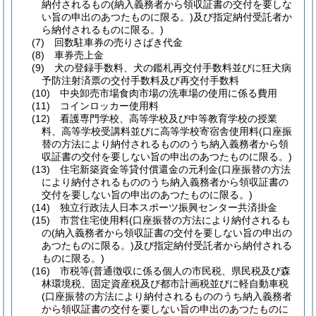
納付されるもの
(納入義務者から領収証書の交付を要しな
い旨の申出のあつたものに限る。)
及び指定納付受託者か
ら納付されるものに限る。)
(7)
回数駐車券の売りさばき代金
(8)
車券売上金
(9)
犬の登録手数料、犬の鑑札再交付手数料並びに狂犬病
予防注射済票の交付手数料及び再交付手数料
(10)
中央卸売市場食肉市場の洗車場の使用に係る費用
(11)
コインロッカー使用料
(12)
看護専門学校、高等学校及び中等教育学校の授業
料、高等学校受講料並びに高等学校寄宿舎使用料
(口座振
替の方法により納付されるもののうち納入義務者から領
収証書の交付を要しない旨の申出のあつたものに限る。)
(13)
住宅新築資金等貸付償還金の元利金
(口座振替の方法
により納付されるもののうち納入義務者から領収証書の
交付を要しない旨の申出のあつたものに限る。)
(14)
独立行政法人日本スポーツ振興センター共済掛金
(15)
市営住宅使用料
(口座振替の方法により納付されるも
の
(納入義務者から領収証書の交付を要しない旨の申出の
あつたものに限る。)
及び指定納付受託者から納付される
ものに限る。)
(16)
市税等
(普通徴収に係る個人の市民税、県民税及び森
林環境税、固定資産税及び都市計画税並びに軽自動車税
(口座振替の方法により納付されるもののうち納入義務者
から領収証書の交付を要しない旨の申出のあつたものに