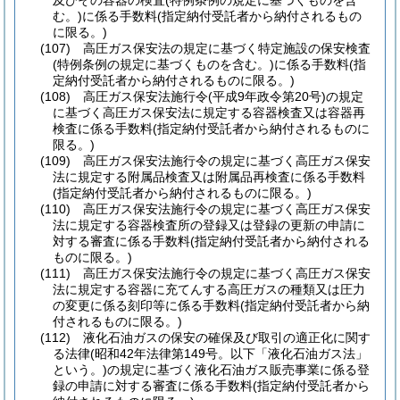
及びその容器の検査
(特例条例の規定に基づくものを含
む。)
に係る手数料
(指定納付受託者から納付されるもの
に限る。)
(107)
高圧ガス保安法の規定に基づく特定施設の保安検査
(特例条例の規定に基づくものを含む。)
に係る手数料
(指
定納付受託者から納付されるものに限る。)
(108)
高圧ガス保安法施行令
(平成9年政令第20号)
の規定
に基づく高圧ガス保安法に規定する容器検査又は容器再
検査に係る手数料
(指定納付受託者から納付されるものに
限る。)
(109)
高圧ガス保安法施行令の規定に基づく高圧ガス保安
法に規定する附属品検査又は附属品再検査に係る手数料
(指定納付受託者から納付されるものに限る。)
(110)
高圧ガス保安法施行令の規定に基づく高圧ガス保安
法に規定する容器検査所の登録又は登録の更新の申請に
対する審査に係る手数料
(指定納付受託者から納付される
ものに限る。)
(111)
高圧ガス保安法施行令の規定に基づく高圧ガス保安
法に規定する容器に充てんする高圧ガスの種類又は圧力
の変更に係る刻印等に係る手数料
(指定納付受託者から納
付されるものに限る。)
(112)
液化石油ガスの保安の確保及び取引の適正化に関す
る法律
(昭和42年法律第149号。以下「液化石油ガス法」
という。)
の規定に基づく液化石油ガス販売事業に係る登
録の申請に対する審査に係る手数料
(指定納付受託者から