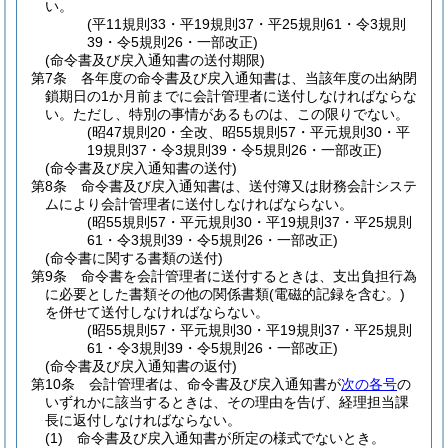
い。
(平11規則33・平19規則37・平25規則61・令3規則
39・令5規則26・一部改正)
(命令書及び戻入通知書の送付期限)
第7条
各年度の命令書及び戻入通知書は、当該年度の出納閉
鎖期日の1か月前までに会計管理者に送付しなければならな
い。
ただし、特別の事情があるものは、この限りでない。
(昭47規則20・全改、昭55規則57・平元規則30・平
19規則37・令3規則39・令5規則26・一部改正)
(命令書及び戻入通知書の送付)
第8条
命令書及び戻入通知書は、送付簿又は財務会計システ
ムにより会計管理者に送付しなければならない。
(昭55規則57・平元規則30・平19規則37・平25規則
61・令3規則39・令5規則26・一部改正)
(命令書に関する書類の送付)
第9条
命令書を会計管理者に送付するときは、支出負担行為
に必要とした書類その他の関係書類
(電磁的記録を含む。)
を併せて送付しなければならない。
(昭55規則57・平元規則30・平19規則37・平25規則
61・令3規則39・令5規則26・一部改正)
(命令書及び戻入通知書の返付)
第10条
会計管理者は、命令書及び戻入通知書が
次の各号
の
いずれかに該当するときは、その理由を告げ、経理担当課
長に返付しなければならない。
(1)
命令書及び戻入通知書が所定の様式でないとき。