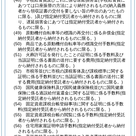
(48)
学校給食費及びこれに係る遅延損害金
(学校給食費に
あつては口座振替の方法により納付されるもの
(納入義務
者から領収証書の交付を要しない旨の申出のあつたもの
に限る。)
及び指定納付受託者から納付されるものに限
り、遅延損害金にあつては指定納付受託者から納付され
るものに限る。)
(49)
原動機付自転車等の標識の再交付に係る弁償金
(指定
納付受託者から納付されるものに限る。)
(50)
商品である原動機付自転車等の標識交付手数料
(指定
納付受託者から納付されるものに限る。)
(51)
火葬許可証を発行したことの証明に係る手数料及び
当該証明に係る書面の送付に要する費用
(指定納付受託者
から納付されるものに限る。)
(52)
市税等並びに市税の課税客体及び課税標準に関する
証明に係る手数料並びに当該証明に係る書面の送付に要
する費用
(指定納付受託者から納付されるものに限る。)
(53)
国民健康保険料及び国民健康保険税並びに国民健康
保険に係る過誤給付返還金に関する証明に係る手数料
(指
定納付受託者から納付されるものに限る。)
(54)
固定資産課税台帳登録事項に関する証明に係る手数
料
(指定納付受託者から納付されるものに限る。)
(55)
固定資産課税台帳の閲覧に係る手数料
(指定納付受託
者から納付されるものに限る。)
(56)
住宅用家屋証明申請手数料
(指定納付受託者から納付
されるものに限る。)