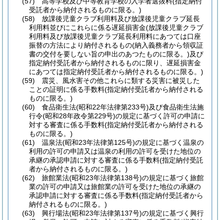
(57)
高等学校及び中等教育学校の入学者選抜料
(指定納付
受託者から納付されるものに限る。)
(58)
放課後児童クラブ利用料及び放課後児童クラブ延長
利用料並びにこれらに係る遅延損害金
(放課後児童クラブ
利用料及び放課後児童クラブ延長利用料にあつては口座
振替の方法により納付されるもの
(納入義務者から領収証
書の交付を要しない旨の申出のあつたものに限る。)
及び
指定納付受託者から納付されるものに限り、遅延損害金
にあつては指定納付受託者から納付されるものに限る。)
(59)
震災、風水害その他これらに類する災害に被災した
ことの証明に係る手数料
(指定納付受託者から納付される
ものに限る。)
(60)
食品衛生法
(昭和22年法律第233号)
及び食品衛生法施
行令
(昭和28年政令第229号)
の規定に基づく許可の申請に
対する審査に係る手数料
(指定納付受託者から納付される
ものに限る。)
(61)
温泉法
(昭和23年法律第125号)
の規定に基づく温泉の
利用の許可の申請又は温泉の利用の許可を受けた地位の
承継の承認申請に対する審査に係る手数料
(指定納付受託
者から納付されるものに限る。)
(62)
旅館業法
(昭和23年法律第138号)
の規定に基づく旅館
業の許可の申請又は旅館業の許可を受けた地位の承継の
承認申請に対する審査に係る手数料
(指定納付受託者から
納付されるものに限る。)
(63)
興行場法
(昭和23年法律第137号)
の規定に基づく興行