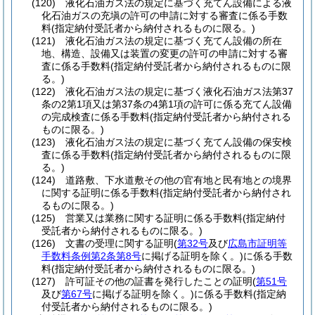
(120)
液化石油ガス法の規定に基づく充てん設備による液
化石油ガスの充塡の許可の申請に対する審査に係る手数
料
(指定納付受託者から納付されるものに限る。)
(121)
液化石油ガス法の規定に基づく充てん設備の所在
地、構造、設備又は装置の変更の許可の申請に対する審
査に係る手数料
(指定納付受託者から納付されるものに限
る。)
(122)
液化石油ガス法の規定に基づく液化石油ガス法第37
条の2第1項又は第37条の4第1項の許可に係る充てん設備
の完成検査に係る手数料
(指定納付受託者から納付される
ものに限る。)
(123)
液化石油ガス法の規定に基づく充てん設備の保安検
査に係る手数料
(指定納付受託者から納付されるものに限
る。)
(124)
道路敷、下水道敷その他の官有地と民有地との境界
に関する証明に係る手数料
(指定納付受託者から納付され
るものに限る。)
(125)
営業又は業務に関する証明に係る手数料
(指定納付
受託者から納付されるものに限る。)
(126)
文書の受理に関する証明
(
第32号
及び
広島市証明等
手数料条例第2条第8号
に掲げる証明を除く。)
に係る手数
料
(指定納付受託者から納付されるものに限る。)
(127)
許可証その他の証書を発行したことの証明
(
第51号
及び
第67号
に掲げる証明を除く。)
に係る手数料
(指定納
付受託者から納付されるものに限る。)