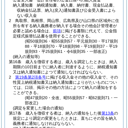
公金受入書 会計管理者の公金口座への組入資金
納入通知書 納税通知書、納入書、納付書、現金払込書、
収納金払込票、納入
(戻入)
通知書及び公金受入書によら
ない収入金
2
鳥取県、島根県、岡山県、広島県及び山口県の区域外に住
所を有する納入義務者が納入する場合その他会計管理者が
必要と認める場合は、
前項
に掲げる書類に代えて、公金指
定様式振替払込書を使用することができる。
(昭50規則36・昭55規則57・平元規則30・平17規則
88・平18規則70・平18規則98・平19規則37・平19
規則93・平25規則61・令6規則35・一部改正)
(納入の通知等)
第16条
歳入を徴収する者は、歳入を調定したときは、納入
期限の10日前までに納入者に到達するように、納税通知書
又は納入通知書によつて通知しなければならない。
2
第19条第2項各号
に掲げる収入金その他の収入金で、その
性質上納税通知書又は納入通知書によりがたいものについ
ては、口頭、掲示その他の方法によつて納入の通知をする
ことができる。
(昭47規則20・全改、昭55規則57・昭62規則71・一
部改正)
(調定を変更した場合の通知)
第17条
歳入を徴収する者は、納入の通知をした後
第13条
の
規定により調定の変更をしたときは、直ちにその旨を納入
義務者に通知しなければならない。