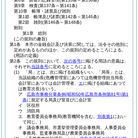
第8章
財産の記録管理
(第133条～第136条)
第9章
検査
(第137条～第141条)
第10章
帳簿・諸票及び雑則
第1節
帳簿及び諸票
(第142条～第145条)
第2節
雑則
(第146条～第148条)
附則
第1章
総則
(この規則の趣旨)
第1条
本市の金銭会計及び決算に関しては、法令その他別に
定めがあるもののほか、この規則の定めるところによる。
(用語の定義)
第2条
この規則において、
次の各号
に掲げる用語の意義は、
それぞれ
当該各号
に定めるところによる。
(1)
「局」とは、次に掲げる組織をいい、「局長」とは、
当該組織の長
(危機管理室にあつては危機管理担当局長、
会計室にあつては会計管理者、
エ
に掲げる組織にあつて
は教育次長)
をいう。
ア
広島市事務分掌条例
(昭和50年広島市条例第81号)
第1
条
に規定する局及び室並びに会計室
イ
区役所
ウ
消防局
エ
教育委員会事務局
(教育機関を含む。
別表第1
におい
て同じ。)
オ
議会事務局、市選挙管理委員会事務局、人事委員会
事務局、監査事務局及び農業委員会事務局