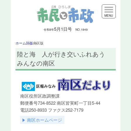
MENU
5月1日号
令和8
年
NO.1849
ホーム
区版
南区版
陸と海 人が行き交いふれあう
みんなの南区
南区役所区政調整課
郵便番号734-8522 南区皆実町一丁目5-44
電話250-8933 ファクス252-7179
南区ホームページ