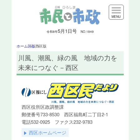
MENU
5月1日号
令和8
年
NO.1849
ホーム
区版
西区版
川風、潮風、緑の風 地域の力を
未来につなぐ－西区
西区役所区政調整課
郵便番号733-8530 西区福島町二丁目2-1
電話532-0925 ファクス232-9783
西区ホームページ