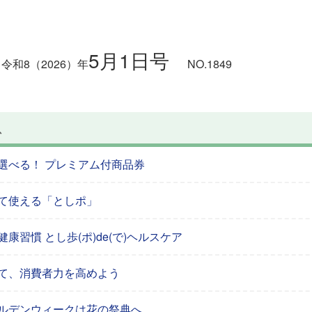
5月1日号
令和8
（2026）
年
NO.1849
ス
選べる！ プレミアム付商品券
て使える「としポ」
康習慣 とし歩(ポ)de(で)ヘルスケア
て、消費者力を高めよう
ルデンウィークは花の祭典へ