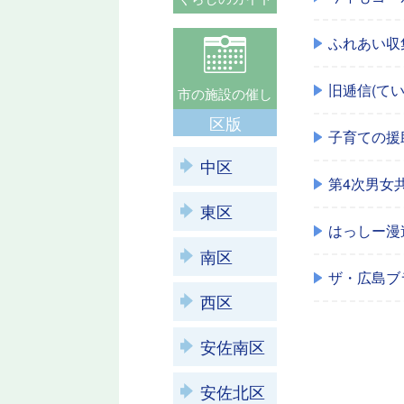
ふれあい収
旧逓信(て
市の施設の催し
区版
子育ての援
中区
第4次男女
東区
はっしー漫
南区
ザ・広島ブ
西区
安佐南区
安佐北区