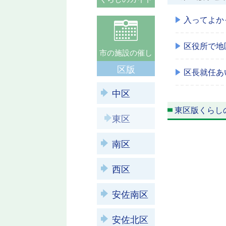
入ってよか
区役所で地
市の施設の催し
区版
区長就任あ
中区
東区版くらし
東区
南区
西区
安佐南区
安佐北区