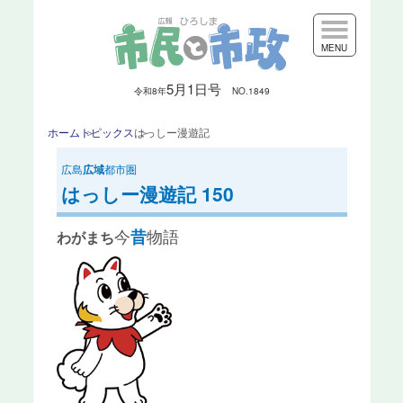
MENU
5月1日号
令和8
年
NO.1849
ホーム
トピックス
はっしー漫遊記
広島
広域
都市圏
はっしー漫遊記 150
今
物語
昔
わがまち