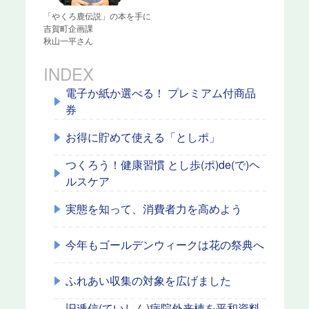
「やくろ鹿伝説」の本を手に
吉賀町企画課
秋山一平さん
INDEX
電子か紙か選べる！ プレミアム付商品
券
お得に貯めて使える「としポ」
つくろう！健康習慣 とし歩(ポ)de(で)ヘ
ルスケア
実態を知って、消費者力を高めよう
今年もゴールデンウィークは花の祭典へ
ふれあい収集の対象を広げました
旧逓信(ていしん)病院外来棟を平和資料