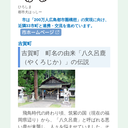
ひろしま
都市犬はっしー
市は「200万人広島都市圏構想」の実現に向け、
近隣33市町と連携・交流を進めています。
link
吉賀町
吉賀町 町名の由来「八久呂鹿
（やくろじか）」の伝説
飛鳥時代の終わり頃、筑紫の国（現在の福
岡県辺り）から、「八久呂鹿」と呼ばれる悪
い鹿が来襲し、人々を悩ませていました。そ