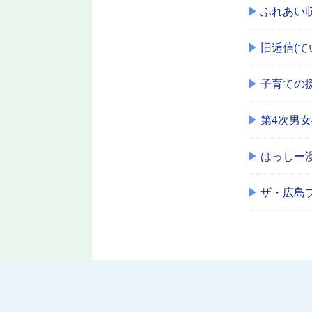
ふれあい
旧逓信(
子育ての
第4次男
はっしー
ザ・広島