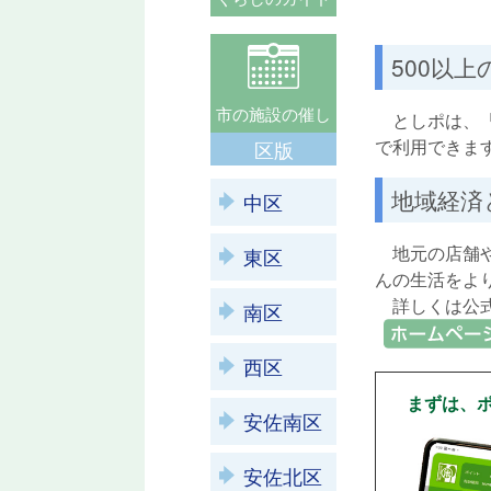
500以
市の施設の催し
としポは、「
で利用できま
区版
地域経済
中区
地元の店舗や
東区
んの生活をよ
詳しくは公式
南区
link
西区
まずは、
安佐南区
安佐北区