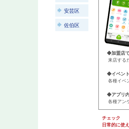
安芸区
佐伯区
◆加盟店
来店するだ
◆イベン
各種イベン
◆アプリ
各種アンケ
チェック
日常的に使