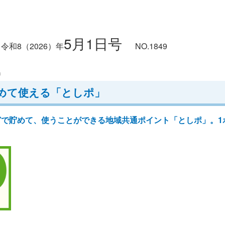
5月1日号
令和8
（2026）
年
NO.1849
」
めて使える「としポ」
で貯めて、使うことができる地域共通ポイント「としポ」。1