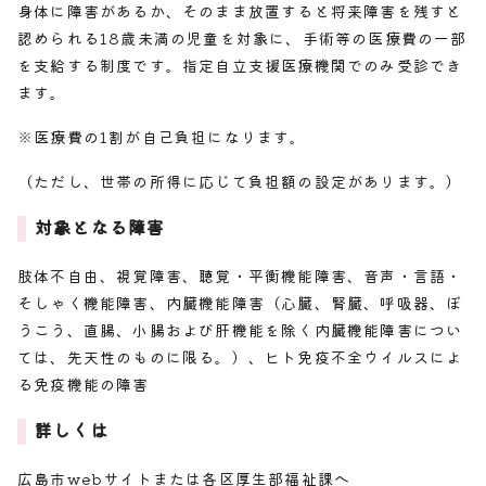
身体に障害があるか、そのまま放置すると将来障害を残すと
認められる18歳未満の児童を対象に、手術等の医療費の一部
を支給する制度です。指定自立支援医療機関でのみ受診でき
ます。
※医療費の1割が自己負担になります。
（ただし、世帯の所得に応じて負担額の設定があります。）
対象となる障害
肢体不自由、視覚障害、聴覚・平衡機能障害、音声・言語・
そしゃく機能障害、内臓機能障害（心臓、腎臓、呼吸器、ぼ
うこう、直腸、小腸および肝機能を除く内臓機能障害につい
ては、先天性のものに限る。）、ヒト免疫不全ウイルスによ
る免疫機能の障害
詳しくは
広島市webサイトまたは各区厚生部福祉課へ