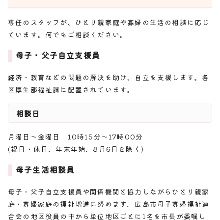
専任のスタッフが、ひとり親家庭や寡婦の生活の相談に応じ
ています。何でもご相談ください。
母子・父子自立支援員
経済・教育などの問題の解決を助け、自立を支援します。各
区厚生部福祉課に配置されています。
相談日
月曜日～金曜日 10時15分～17時00分
(祝日・休日、年末年始、8月6日を除く)
母子生活相談員
母子・父子自立支援員や関係機関と協力しながらひとり親家
庭・寡婦家庭の福祉増進に努めます。広島市母子寡婦福祉連
合会の地区役員の中から単位地区ごとに1名を市長が委嘱し