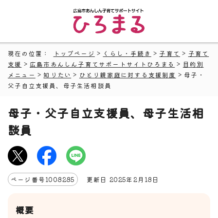
現在の位置：
トップページ
>
くらし・手続き
>
子育て
>
子育て
支援
>
広島市あんしん子育てサポートサイトひろまる
>
目的別
メニュー
>
知りたい
>
ひとり親家庭に対する支援制度
> 母子・
父子自立支援員、母子生活相談員
母子・父子自立支援員、母子生活相
談員
ページ番号
1008285
更新日
2025
年2月
18
日
概要