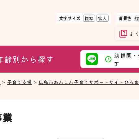
文字サイズ
標準
拡大
背景色
よ
幼稚園・
年齢別から探す
す
て
>
子育て支援
>
広島市あんしん子育てサポートサイトひろ
事業