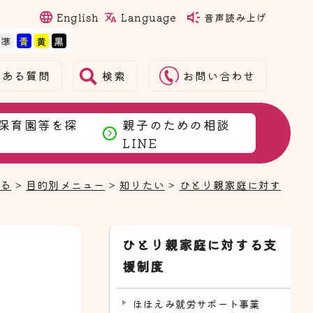
Language
English
音声読み上げ
検索
くある質問
お問い合わせ
保育園等を探
親子のための相談
LINE
まる
>
目的別メニュー
>
知りたい
>
ひとり親家庭に対す
ひとり親家庭に対する支
援制度
ほほえみ就労サポート事業