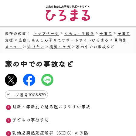
現在の位置：
トップページ
>
くらし・手続き
>
子育て
>
子育て
支援
>
広島市あんしん子育てサポートサイトひろまる
>
目的別
メニュー
>
知りたい
>
病気・ケガ
> 家の中での事故など
家の中での事故など
ページ番号
1025879
月齢・年齢別で見る起こりやすい事故
子どもの事故予防
乳幼児突然死症候群（SIDS）の予防