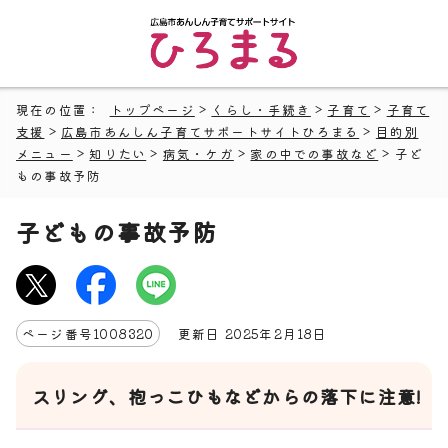
現在の位置：
トップページ
>
くらし・手続き
>
子育て
>
子育て
支援
>
広島市あんしん子育てサポートサイトひろまる
>
目的別
メニュー
>
知りたい
>
病気・ケガ
>
家の中での事故など
> 子ど
もの事故予防
子どもの事故予防
ページ番号
1008320
更新日
2025
年2月
18
日
スリング、抱っこひもなどからの落下に注意!