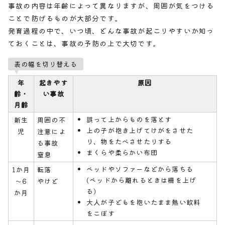
事故の内容は年齢によって異なりますが、周囲が気をつける
ことで防げるものが大部分です。
発育過程の中で、いつ頃、どんな事故が起こりやすいか知っ
ておくことは、事故の予防の上で大切です。
表の幅を切り替える
年
起きやす
原因
齢・
い事故
月齢
誤って上からものを落とす
新生
周囲の不
上の子が抱き上げてけがをさせた
児
注意によ
り、物をたべさせたりする
る事故
まくらや柔らかい布団
窒息
ベッドやソファーなどから落ちる
1か月
転落
(ベッドから離れるときは柵を上げ
～6
やけど
る)
か月
大人が子どもを抱いたまま熱い飲料
をこぼす