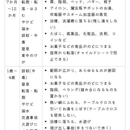
扉、階段、ベッド、バギー、椅子
7か月
転倒・転
アイロン、魔法瓶やポットのお湯、
～12
落・はさ
炊飯器やスチーム加湿器の蒸気
か月
む
浴槽、洗濯機に落ちる(残し湯をしな
やけど
い)
溺水
たばこ、医薬品、化粧品、洗剤、コ
誤飲・中
インなど
毒
お菓子などの食品がのどにつまる
窒息
座席から転落(チャイルドシートで防
車中のけ
止できる)
が
範囲が広がり、あらゆるものが原因
1歳～
誤飲(中
になる
4歳
毒)
お菓子などの食品がのどにつまる
窒息
階段、ベランダ(踏み台になるものを
転落・転
置かない)
倒
熱い鍋にふれる、テーブルクロスを
やけど
引いてお湯をこぼす(テーブルクロス
溺水
を使用しない。
交通事故
浴槽に落ちる、水遊び
火遊びに
飛び出し事故(手をつないで歩く)