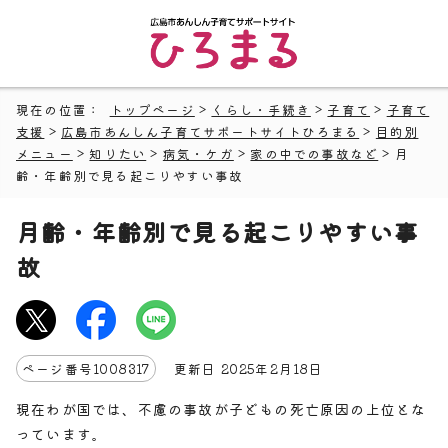
現在の位置：
トップページ
>
くらし・手続き
>
子育て
>
子育て
支援
>
広島市あんしん子育てサポートサイトひろまる
>
目的別
メニュー
>
知りたい
>
病気・ケガ
>
家の中での事故など
> 月
齢・年齢別で見る起こりやすい事故
月齢・年齢別で見る起こりやすい事
故
ページ番号
1008317
更新日
2025
年2月
18
日
現在わが国では、不慮の事故が子どもの死亡原因の上位とな
っています。