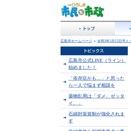
広島市ホームページ
＞
令和3年3月15日号
広島市公式LINE（ライン）
始めました！
「依存症かも…」と思った
ら一人で悩まず相談を
薬物乱用は「ダメ。ゼッタ
イ。」
石綿対策規制が強化されま
す