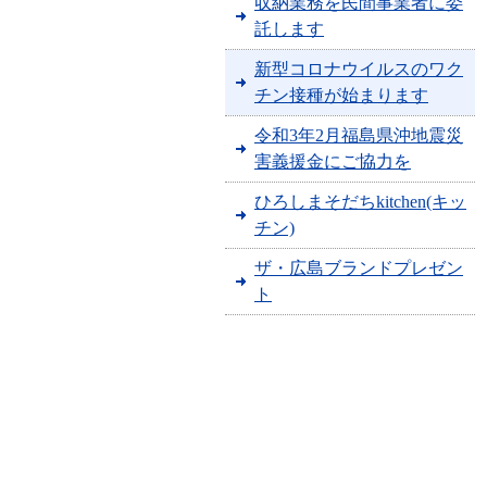
収納業務を民間事業者に委
託します
新型コロナウイルスのワク
チン接種が始まります
令和3年2月福島県沖地震災
害義援金にご協力を
ひろしまそだちkitchen(キッ
チン)
ザ・広島ブランドプレゼン
ト