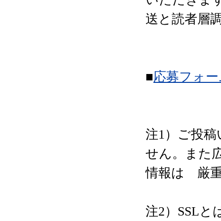
送と読者層
■
応募フォー
注1）ご投
せん。また
情報は 厳
注2）SSLとは