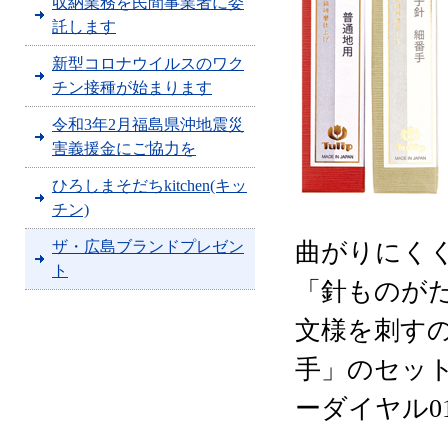
収納業務を民間事業者に委
託します
新型コロナウイルスのワク
チン接種が始まります
令和3年2月福島県沖地震災
害義援金にご協力を
ひろしまそだちkitchen(キッ
チン)
ザ・広島ブランドプレゼン
曲がりにく
ト
「針ものが
文様を刺すのに最
手」のセッ
ーダイヤル012