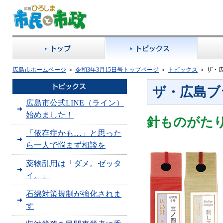
広島市ホームページ
＞
令和3年3月15日号トップページ
＞
トピックス
＞
ザ・
ザ・広島ブ
広島市公式LINE（ライン）
始めました！
針ものがた
「依存症かも…」と思った
ら一人で悩まず相談を
薬物乱用は「ダメ。ゼッタ
イ。」
石綿対策規制が強化されま
す