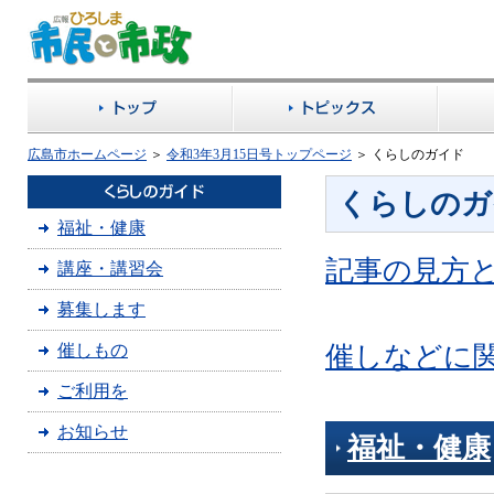
広島市ホームページ
＞
令和3年3月15日号トップページ
＞ くらしのガイド
くらしのガ
福祉・健康
記事の見方
講座・講習会
募集します
催しもの
催しなどに関
ご利用を
お知らせ
福祉・健康