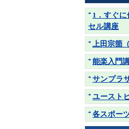
1．すぐ
セル講座
上田宗箇
能楽入門
サンプラ
ユースト
各スポー