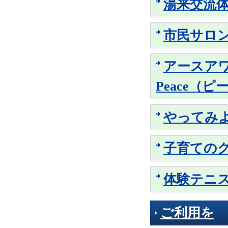
湯来交流
市民サロ
アースアワ
Peace（ピ
やってみ
子育ての
体験テニ
ご利用を