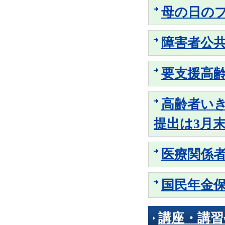
母の日の
障害者公
要支援高
高齢者い
提出は3月
医療関係
国民年金
講座・講習