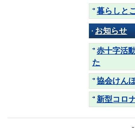
暮らしと
お知らせ
赤十字活
た
協会けん
新型コロ
－