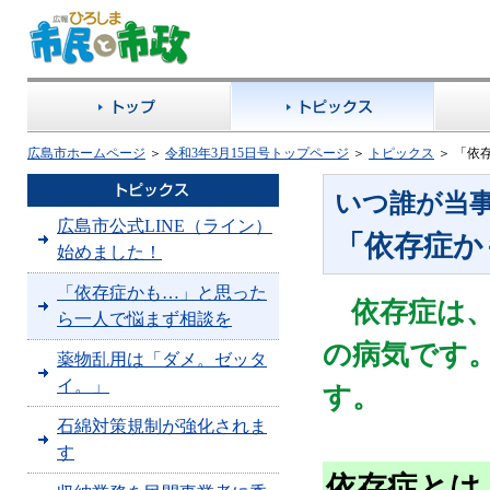
広島市ホームページ
＞
令和3年3月15日号トップページ
＞
トピックス
＞
「依
いつ誰が当
広島市公式LINE（ライン）
「依存症か
始めました！
「依存症かも…」と思った
依存症は、
ら一人で悩まず相談を
の病気です
薬物乱用は「ダメ。ゼッタ
イ。」
す。
石綿対策規制が強化されま
す
依存症とは