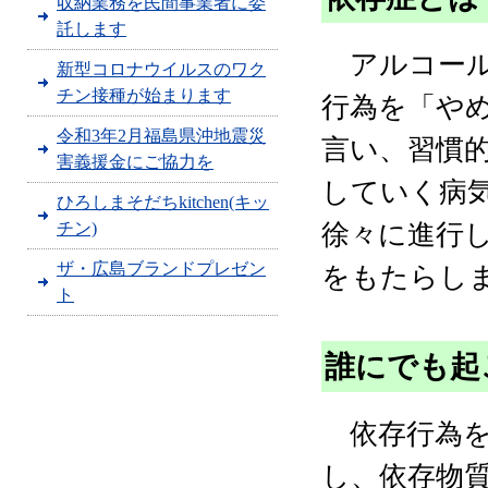
収納業務を民間事業者に委
託します
アルコール
新型コロナウイルスのワク
チン接種が始まります
行為を「や
令和3年2月福島県沖地震災
言い、習慣
害義援金にご協力を
していく病
ひろしまそだちkitchen(キッ
チン)
徐々に進行
ザ・広島ブランドプレゼン
をもたらし
ト
誰にでも起
依存行為を
し、依存物