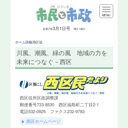
MENU
3月1日号
令和7
年
NO.1821
ホーム
区版
西区版
川風、潮風、緑の風 地域の力を
未来につなぐ－西区
西区役所区政調整課
郵便番号733-8530 西区福島町二丁目2-1
電話532-0925 ファクス232-9783
西区ホームページ